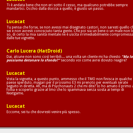
Ti è andata bene che non eri sotto il cesso, ma qualcuno potrebbe sempre
mandartici. Occhio dalla doccia a quello, è giusto un passo.
Lucacat
Tu pensa che forse, se non avessi mai disegnato castori, non saresti quello c
sei e non avresti conosciuto tanta gente. Che poi sia un bene o un male non l
so, di certo la mia sanità mentale ne è uscita irrimediabilmente compromess
dalle tue vignette.
Carlo Lucera (HatDroid)
Dai, alcune non sono così terribili.... una volta un cliente mi ha chiesto
"Ma lo
possiamo detonare lo sfondo?"
secondo voi come avrei dovuto reagire?
Lucacat
Vista la vignetta, a questo punto, ammesso che il TMO non finisca in qualche
paese sperduto, magari per il prossimo E3 mi prenoto per eventuali serate
seguito in diretta. Ah, ma di Psychonauts 2 che mi dite? Io ho amato il primo 
follia e scoperto grazie al tmo che lo spammava senza sosta ai tempi di
Nextgame.
Lucacat
Eccome, sei tu che dovresti venire più spesso.