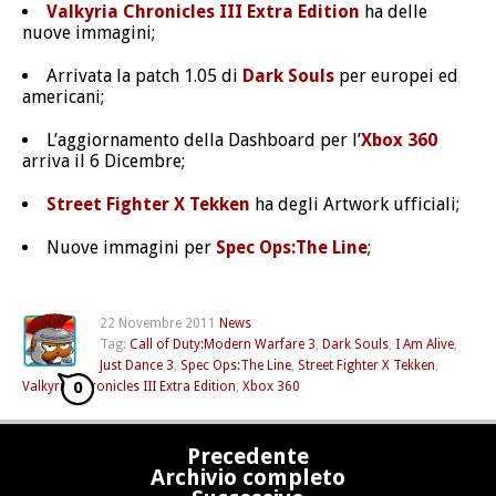
Valkyria Chronicles III Extra Edition
ha delle
nuove immagini;
Arrivata la patch 1.05 di
Dark Souls
per europei ed
americani;
L’aggiornamento della Dashboard per l’
Xbox 360
arriva il 6 Dicembre;
Street Fighter X Tekken
ha degli Artwork ufficiali;
Nuove immagini per
Spec Ops:The Line
;
22 Novembre 2011
News
Tag:
Call of Duty:Modern Warfare 3
,
Dark Souls
,
I Am Alive
,
Just Dance 3
,
Spec Ops:The Line
,
Street Fighter X Tekken
,
0
Valkyria Chronicles III Extra Edition
,
Xbox 360
Precedente
Archivio completo