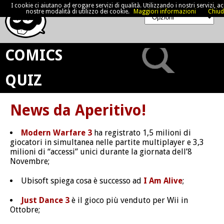
I cookie ci aiutano ad erogare servizi di qualità. Utilizzando i nostri servizi, acc
nostre modalità di utilizzo dei cookie.
Maggiori informazioni
Chiud
COMICS
QUIZ
News da Aperitivo!
Modern Warfare 3
ha registrato 1,5 milioni di
giocatori in simultanea nelle partite multiplayer e 3,3
milioni di “accessi” unici durante la giornata dell’8
Novembre;
Ubisoft spiega cosa è successo ad
I Am Alive
;
Just Dance 3
è il gioco più venduto per Wii in
Ottobre;