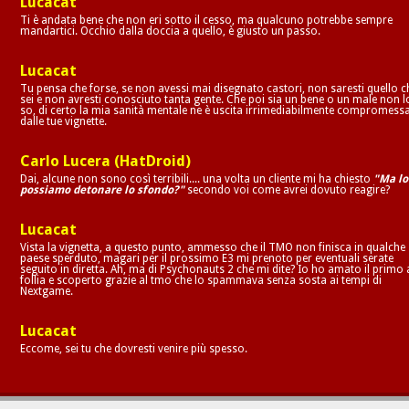
Lucacat
Ti è andata bene che non eri sotto il cesso, ma qualcuno potrebbe sempre
mandartici. Occhio dalla doccia a quello, è giusto un passo.
Lucacat
Tu pensa che forse, se non avessi mai disegnato castori, non saresti quello c
sei e non avresti conosciuto tanta gente. Che poi sia un bene o un male non l
so, di certo la mia sanità mentale ne è uscita irrimediabilmente compromess
dalle tue vignette.
Carlo Lucera (HatDroid)
Dai, alcune non sono così terribili.... una volta un cliente mi ha chiesto
"Ma lo
possiamo detonare lo sfondo?"
secondo voi come avrei dovuto reagire?
Lucacat
Vista la vignetta, a questo punto, ammesso che il TMO non finisca in qualche
paese sperduto, magari per il prossimo E3 mi prenoto per eventuali serate
seguito in diretta. Ah, ma di Psychonauts 2 che mi dite? Io ho amato il primo 
follia e scoperto grazie al tmo che lo spammava senza sosta ai tempi di
Nextgame.
Lucacat
Eccome, sei tu che dovresti venire più spesso.