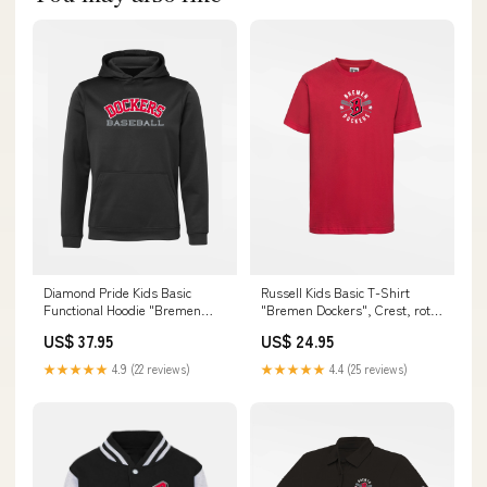
Diamond Pride Kids Basic
Russell Kids Basic T-Shirt
Functional Hoodie "Bremen
"Bremen Dockers", Crest, rot
Dockers", Dockers Baseball,
Size:Kids Small / Kids 8 / 128
US$ 37.95
US$ 24.95
schwarz Size:Kids Medium /
Kids 10 / 140
★★★★★
4.9 (22 reviews)
★★★★★
4.4 (25 reviews)