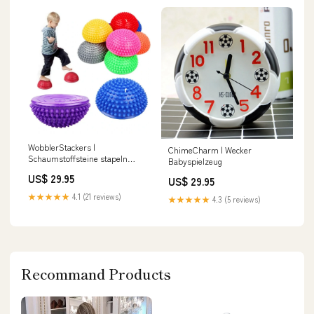
WobblerStackers |
ChimeCharm | Wecker
Schaumstoffsteine stapeln
Babyspielzeug
Farbe:Schwarz
US$ 29.95
US$ 29.95
★★★★★
4.1 (21 reviews)
★★★★★
4.3 (5 reviews)
Recommand Products