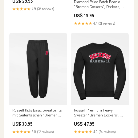
US$ 29.95
Diamond Pride Patch Beanie
"Bremen Dockers", Dockers,
★★★★★
4.9 (28 reviews)
rot club-hagen-chipmunks
US$ 19.95
★★★★★
4.4 (21 reviews)
Russell Premium Heavy
Russell Kids Basic Sweatpants
Sweater "Bremen Dockers",
mit Seitentaschen "Bremen
Dockers Baseball, schwarz
Dockers", B, schwarz club-
US$ 47.95
US$ 30.95
Size:X-Small
berlin-sluggers-logowear
★★★★★
4.0 (24 reviews)
★★★★★
5.0 (12 reviews)