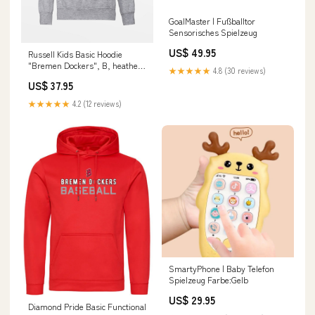
GoalMaster | Fußballtor
Sensorisches Spielzeug
US$ 49.95
Russell Kids Basic Hoodie
"Bremen Dockers", B, heather
★★★★★
4.8 (30 reviews)
grau Size:Kids Small / Kids 8 /
US$ 37.95
128
★★★★★
4.2 (12 reviews)
SmartyPhone | Baby Telefon
Spielzeug Farbe:Gelb
US$ 29.95
Diamond Pride Basic Functional