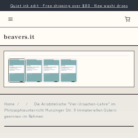
Quiet ink edit · Free shipping over $80 · New washi drops
beavers.it
Home
/
/
Die Aristotelische "Vier-Ursachen-Lehre" im
Philosophieunterricht Munzinger Str. 9 Immateriellen Gütern
gewinnen im Rahmen