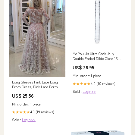
Me You Us Ultra Cock Jelly
Double Ended Dildo Clear 15
Inch Mens Costumes & Role
US$ 26.95
Play
Min. order: 1 piece
Long Sleeves Pink Lace Long
4.0 (10 reviews)
★★★★★
Prom Dress, Pink Lace Formal
Sold :
Login>>
Dress, Pink Evening Dress
US$ 25.56
A1324
Min. order: 1 piece
4.3 (19 reviews)
★★★★★
Sold :
Login>>