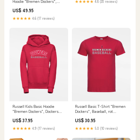
Hoodie "Bremen Dockers",
★★★★★
4.8 (20 reviews)
Baseball, rot meta-size-chart-
US$ 49.95
diamond-pride-basic-
functional-hoodie
★★★★★
4.6 (17 reviews)
Russell Kids Basic Hoodie
Russell Basic T-Shirt "Bremen
"Bremen Dockers", Dockers
Dockers", Baseball, rot
Baseball, rot pockets
size_kids-small-kids8-128
US$ 37.95
US$ 30.95
★★★★★
4.9 (17 reviews)
★★★★★
5.0 (10 reviews)