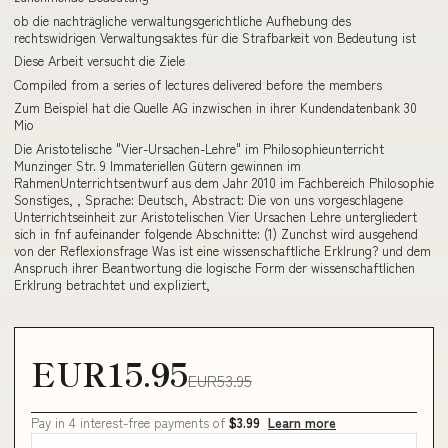
ob die nachträgliche verwaltungsgerichtliche Aufhebung des
rechtswidrigen Verwaltungsaktes für die Strafbarkeit von Bedeutung ist
Diese Arbeit versucht die Ziele
Compiled from a series of lectures delivered before the members
Zum Beispiel hat die Quelle AG inzwischen in ihrer Kundendatenbank 30
Mio
Die Aristotelische "Vier-Ursachen-Lehre" im Philosophieunterricht
Munzinger Str. 9 Immateriellen Gütern gewinnen im
RahmenUnterrichtsentwurf aus dem Jahr 2010 im Fachbereich Philosophie
Sonstiges, , Sprache: Deutsch, Abstract: Die von uns vorgeschlagene
Unterrichtseinheit zur Aristotelischen Vier Ursachen Lehre untergliedert
sich in fnf aufeinander folgende Abschnitte: (1) Zunchst wird ausgehend
von der Reflexionsfrage Was ist eine wissenschaftliche Erklrung? und dem
Anspruch ihrer Beantwortung die logische Form der wissenschaftlichen
Erklrung betrachtet und expliziert,
EUR15.95
EUR53.95
Pay in 4 interest-free payments of
$3.99
Learn more