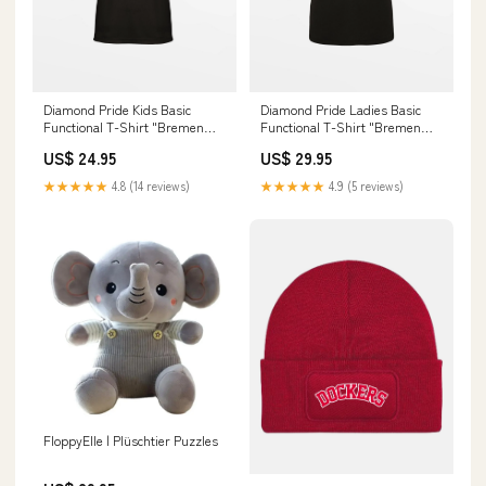
Diamond Pride Kids Basic
Diamond Pride Ladies Basic
Functional T-Shirt "Bremen
Functional T-Shirt "Bremen
Dockers", Crest, schwarz club-
Dockers", Softball, schwarz
US$ 24.95
US$ 29.95
berlin-flamingos
club-paderborn-untouchables-
logowear
★★★★★
4.8 (14 reviews)
★★★★★
4.9 (5 reviews)
FloppyElle | Plüschtier Puzzles