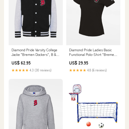
Diamond Pride Ladies Basic
Diamond Pride Varsity College
Functional Polo-Shirt "Bremen
Jacke "Bremen Dockers", B &
Dockers", Crest, schwarz
Script, schwarz-heather grau
US$ 29.95
US$ 62.95
size_40-inches
Size:X-Small
★★★★★
4.8 (6 reviews)
★★★★★
4.3 (30 reviews)