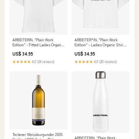
ARBEITERIN. "Plain Work
ARBEITER*IN. "Plain Work
Edition" - Fitted Ladies Organic
Edition" - Ladies Organic Shirt
Shirt Russisch-ukrainischer
love-wins-in-regenbogen-
US$ 34.95
US$ 34.95
Krieg
farben
★★★★★
4.0 (24 reviews)
★★★★★
4.0 (20 reviews)
Terlaner Weissburgunder 2025
ARBEITERIN. "Plain Work