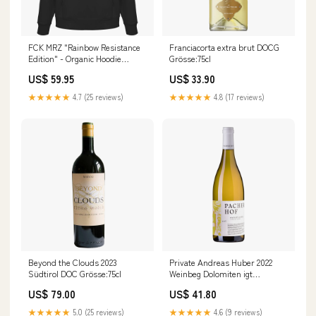
FCK MRZ "Rainbow Resistance
Franciacorta extra brut DOCG
Edition" - Organic Hoodie
Grösse:75cl
Größe:XL
US$ 59.95
US$ 33.90
★★★★★
4.7 (25 reviews)
★★★★★
4.8 (17 reviews)
Beyond the Clouds 2023
Private Andreas Huber 2022
Südtirol DOC Grösse:75cl
Weinbeg Dolomiten igt
Grösse:75cl
US$ 79.00
US$ 41.80
★★★★★
5.0 (25 reviews)
★★★★★
4.6 (9 reviews)