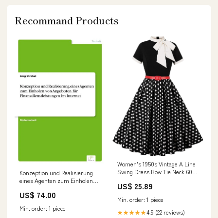
Recommand Products
Women's 1950s Vintage A Line
Swing Dress Bow Tie Neck 60s
Konzeption und Realisierung
Cocktail Dresses Mock Neck Tea
eines Agenten zum Einholen
US$ 25.89
Party Polka Dot Audrey Dress :
von Angeboten für
US$ 74.00
Clothing, Shoes & Jewelry
Finanzdienstleistungen im
Min. order: 1 piece
Internet formatIsbn:Softcover -
Min. order: 1 piece
9783838680217
4.9 (22 reviews)
★★★★★