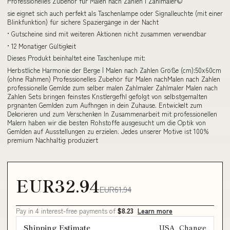
Professionelles Zubehör für Malen nach Zahlen | Zahlmaler©
sie eignet sich auch perfekt als Taschenlampe oder Signalleuchte (mit einer
Blinkfunktion) für sichere Spaziergänge in der Nacht
• Gutscheine sind mit weiteren Aktionen nicht zusammen verwendbar
• 12 Monatiger Gültigkeit
Dieses Produkt beinhaltet eine Taschenlupe mit:
Herbstliche Harmonie der Berge | Malen nach Zahlen Größe (cm):50x60cm
(ohne Rahmen) Professionelles Zubehör für Malen nachMalen nach Zahlen
professionelle Gemlde zum selber malen Zahlmaler Zahlmaler Malen nach
Zahlen Sets bringen feinstes Knstlergefhl gefolgt von selbstgemalten
prgnanten Gemlden zum Aufhngen in dein Zuhause. Entwickelt zum
Dekorieren und zum Verschenken In Zusammenarbeit mit professionellen
Malern haben wir die besten Rohstoffe ausgesucht um die Optik von
Gemlden auf Ausstellungen zu erzielen. Jedes unserer Motive ist 100%
premium Nachhaltig produziert
EUR32.94
EUR61.94
Pay in 4 interest-free payments of
$8.23
Learn more
Shipping Estimate
USA
Change