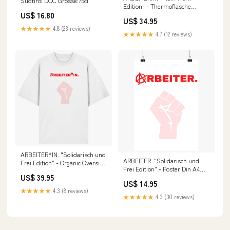
Südtirol DOC Grösse:75cl
Edition" - Thermoflasche
US$ 16.80
500ml i-sweat-glitter
US$ 34.95
★★★★★
4.8 (23 reviews)
★★★★★
4.7 (12 reviews)
ARBEITER*IN. "Solidarisch und
ARBEITER. "Solidarisch und
Frei Edition" - Organic Oversize
Frei Edition" - Poster Din A4
Shirt adhs-ausdrucksvoll-
US$ 39.95
(hoch) xierxiem-pronomen-
direkt-hilfsbereit-
US$ 14.95
regenbogenkreis
selbstbewusst
★★★★★
4.3 (8 reviews)
★★★★★
4.3 (30 reviews)