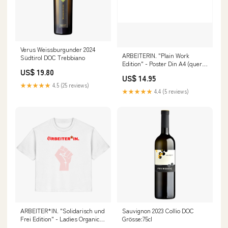
Verus Weissburgunder 2024
ARBEITERIN. "Plain Work
Südtirol DOC Trebbiano
Edition" - Poster Din A4 (quer)
US$ 19.80
Farbe:Paperwhite
US$ 14.95
★★★★★
4.5 (25 reviews)
★★★★★
4.4 (5 reviews)
ARBEITER*IN. "Solidarisch und
Sauvignon 2023 Collio DOC
Frei Edition" - Ladies Organic
Grösse:75cl
Shirt queer-vibes-only