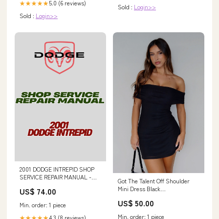
5.0 (6 reviews)
★★★★★
Sold :
Login>>
Sold :
Login>>
2001 DODGE INTREPID SHOP
SERVICE REPAIR MANUAL -
Got The Talent Off Shoulder
PDF MASTS AND FORKS
Mini Dress Black
US$ 74.00
YGroup_NellieMaxiDressBlackPolkaDot
US$ 50.00
Min. order: 1 piece
Min. order: 1 piece
4.3 (8 reviews)
★★★★★