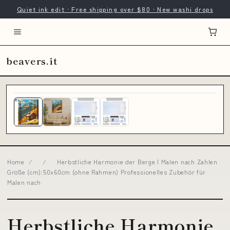
Quiet ink edit · Free shipping over $80 · New washi drops
beavers.it
Home
/
/
Herbstliche Harmonie der Berge | Malen nach Zahlen
Größe (cm):50x60cm (ohne Rahmen) Professionelles Zubehör für
Malen nach
Herbstliche Harmonie