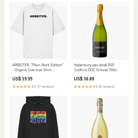
ARBEITER. "Plain Work Edition"
Haderburg pas dosé 2021
- Organic Oversize Shirt
Südtirol DOC Grösse:150cl
neurodivergent-planet-edition
US$ 39.95
US$ 36.80
★★★★★
4.5 (17 reviews)
★★★★★
4.0 (6 reviews)