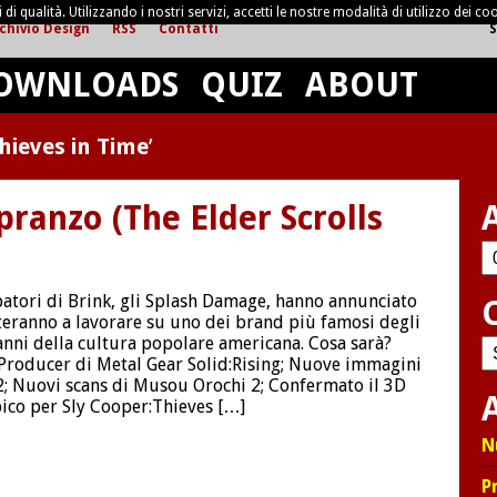
di qualità. Utilizzando i nostri servizi, accetti le nostre modalità di utilizzo dei coo
chivio Design
RSS
Contatti
S
OWNLOADS
QUIZ
ABOUT
hieves in Time
’
ranzo (The Elder Scrolls
Ar
patori di Brink, gli Splash Damage, hanno annunciato
teranno a lavorare su uno dei brand più famosi degli
anni della cultura popolare americana. Cosa sarà?
C
Producer di Metal Gear Solid:Rising; Nuove immagini
2; Nuovi scans di Musou Orochi 2; Confermato il 3D
A
ico per Sly Cooper:Thieves […]
N
P