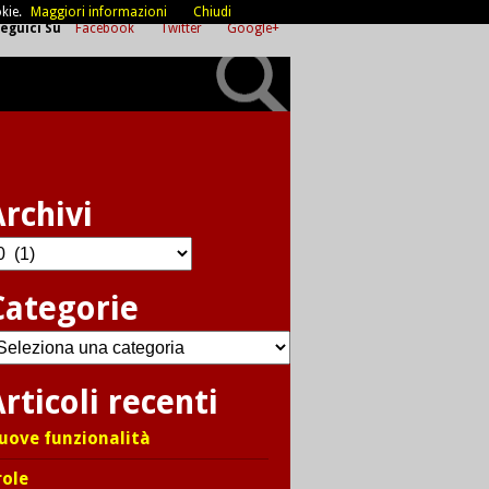
kie.
Maggiori informazioni
Chiudi
eguici Su
Facebook
Twitter
Google+
Archivi
chivi
Categorie
ategorie
rticoli recenti
uove funzionalità
role