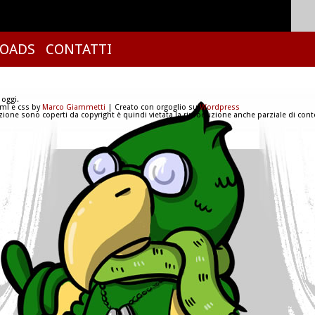
OADS
CONTATTI
 oggi.
tml e css by
Marco Giammetti
| Creato con orgoglio su
Wordpress
azione sono coperti da copyright è quindi vietata la riproduzione anche parziale di conte