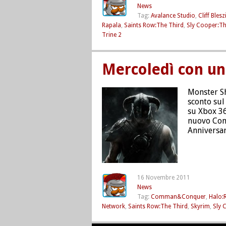
News
Tag:
Avalance Studio
,
Cliff Blesz
Rapala
,
Saints Row:The Third
,
Sly Cooper:Th
Trine 2
Mercoledì con un
Monster Sh
sconto sul
su Xbox 36
nuovo Com
Anniversar
16 Novembre 2011
News
Tag:
Comman&Conquer
,
Halo:
Network
,
Saints Row:The Third
,
Skyrim
,
Sly 