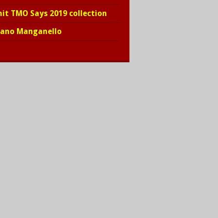
hit TMO Says 2019 collection
iano Manganello