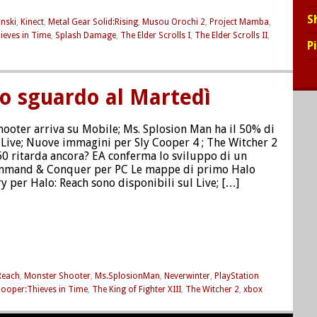
S
inski
,
Kinect
,
Metal Gear Solid:Rising
,
Musou Orochi 2
,
Project Mamba
,
ieves in Time
,
Splash Damage
,
The Elder Scrolls I
,
The Elder Scrolls II
,
P
o sguardo al Martedì
ooter arriva su Mobile; Ms. Splosion Man ha il 50% di
 Live; Nuove immagini per Sly Cooper 4 ; The Witcher 2
0 ritarda ancora? EA conferma lo sviluppo di un
mand & Conquer per PC Le mappe di primo Halo
y per Halo: Reach sono disponibili sul Live; […]
Reach
,
Monster Shooter
,
Ms.SplosionMan
,
Neverwinter
,
PlayStation
Cooper:Thieves in Time
,
The King of Fighter XIII
,
The Witcher 2
,
xbox