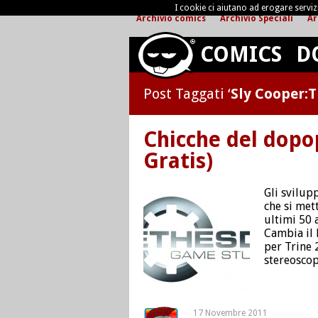
I cookie ci aiutano ad erogare servizi 
Archivio comics
Archivio Speciali
Ar
COMICS
D
Post Taggati ‘
Sly Cooper:T
Chicche del dopop
Gratis)
Gli svilup
che si met
ultimi 50 
Cambia il 
per Trine 
stereoscop
17 Novembre 2011