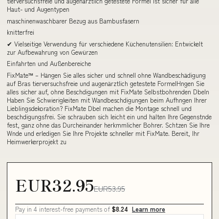
tierversuchsfreie und augenärztlich getestete Formel ist sicher für alle
Haut- und Augentypen
maschinenwaschbarer Bezug aus Bambusfasern
knitterfrei
✔ Vielseitige Verwendung für verschiedene Küchenutensilien: Entwickelt
zur Aufbewahrung von Gewürzen
Einfahrten und Außenbereiche
FixMate™ – Hängen Sie alles sicher und schnell ohne Wandbeschädigung
auf Bras tierversuchsfreie und augenärztlich getestete FormelHngen Sie
alles sicher auf, ohne Beschdigungen mit FixMate Selbstbohrenden Dbeln
Haben Sie Schwierigkeiten mit Wandbeschdigungen beim Aufhngen Ihrer
Lieblingsdekoration? FixMate Dbel machen die Montage schnell und
beschdigungsfrei. Sie schrauben sich leicht ein und halten Ihre Gegenstnde
fest, ganz ohne das Durcheinander herkmmlicher Bohrer. Schtzen Sie Ihre
Wnde und erledigen Sie Ihre Projekte schneller mit FixMate. Bereit, Ihr
Heimwerkerprojekt zu
EUR32.95
EUR53.95
Pay in 4 interest-free payments of
$8.24
Learn more