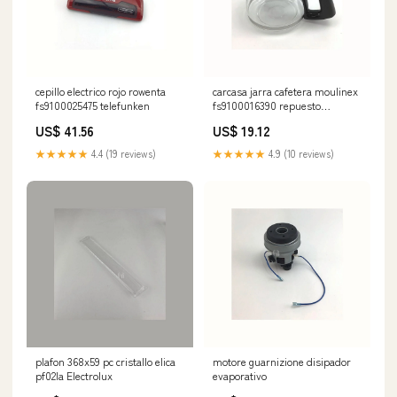
cepillo electrico rojo rowenta
carcasa jarra cafetera moulinex
fs9100025475 telefunken
fs9100016390 repuesto
maquina cafe
US$ 41.56
US$ 19.12
★★★★★
4.4 (19 reviews)
★★★★★
4.9 (10 reviews)
plafon 368x59 pc cristallo elica
motore guarnizione disipador
pf02la Electrolux
evaporativo