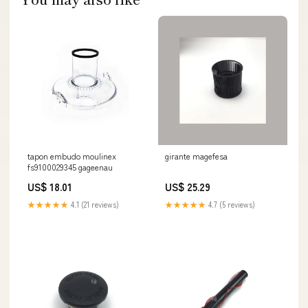
tapon embudo moulinex
girante magefesa
fs9100029345 gageenau
US$ 18.01
US$ 25.29
★★★★★
4.1 (21 reviews)
★★★★★
4.7 (5 reviews)