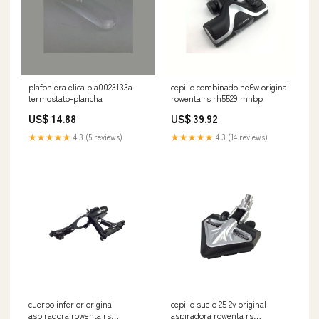
plafoniera elica pla0023133a
cepillo combinado he6w original
termostato-plancha
rowenta rs rh5529 mhbp
US$ 14.88
US$ 39.92
★★★★★
4.3 (5 reviews)
★★★★★
4.3 (14 reviews)
cuerpo inferior original
cepillo suelo 25 2v original
aspiradora rowenta rs
aspiradora rowenta rs