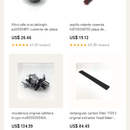
filtro cafe orzo delonghi
cepillo rotante rowenta
as00004911 cubierta-de-placa
fs9100040193 placa de
protección
US$ 26.46
US$ 19.12
★★★★★
4.5 (21 reviews)
★★★★★
4.9 (29 reviews)
resistencia original cafetera
rectangular carbon filter 1100 t
krups ms8030000434
original extractor hood faber
purificante
midea
US$ 134.59
US$ 84.45