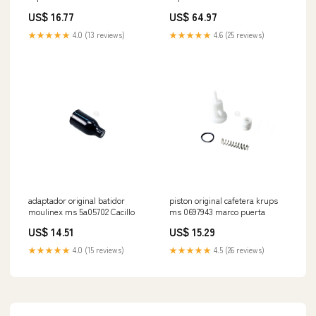
2230001095 interruptor-presion
2230001140 cuchillas-y láminas
US$ 16.77
US$ 64.97
afeitadora
★★★★★
4.0 (13 reviews)
★★★★★
4.6 (25 reviews)
adaptador original batidor
piston original cafetera krups
moulinex ms 5a05702 Cacillo
ms 0697943 marco puerta
US$ 14.51
US$ 15.29
★★★★★
4.0 (15 reviews)
★★★★★
4.5 (26 reviews)