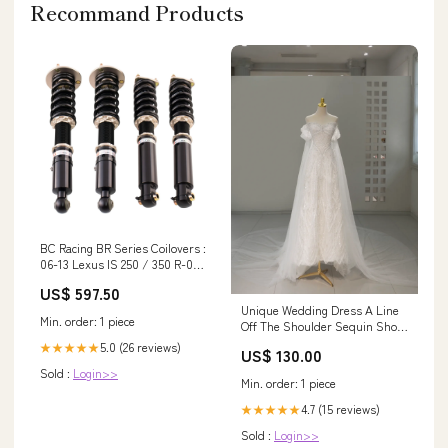
Recommand Products
BC Racing BR Series Coilovers :
06-13 Lexus IS 250 / 350 R-02-
BR ESR AP5
US$ 597.50
Unique Wedding Dress A Line
Min. order: 1 piece
Off The Shoulder Sequin Short
Sleeves Wedding Dresses
5.0 (26 reviews)
★★★★★
US$ 130.00
Bridal Gowns DH2063 prom
Sold :
Login>>
dress
Min. order: 1 piece
4.7 (15 reviews)
★★★★★
Sold :
Login>>