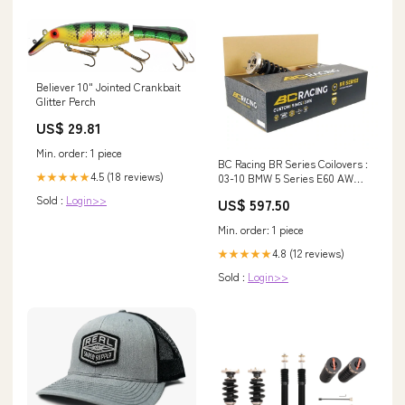
Believer 10" Jointed Crankbait
Glitter Perch
US$ 29.81
Min. order: 1 piece
BC Racing BR Series Coilovers :
4.5 (18 reviews)
★★★★★
03-10 BMW 5 Series E60 AWD
I-86-BR DS06
Sold :
Login>>
US$ 597.50
Min. order: 1 piece
4.8 (12 reviews)
★★★★★
Sold :
Login>>