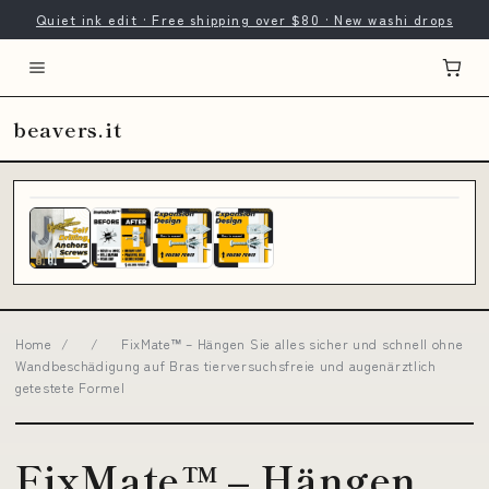
Quiet ink edit · Free shipping over $80 · New washi drops
beavers.it
Home
/
/
FixMate™ – Hängen Sie alles sicher und schnell ohne
Wandbeschädigung auf Bras tierversuchsfreie und augenärztlich
getestete Formel
FixMate™ – Hängen