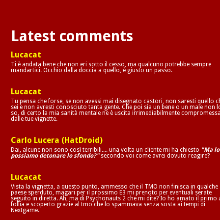
Latest comments
Lucacat
Ti è andata bene che non eri sotto il cesso, ma qualcuno potrebbe sempre
mandartici. Occhio dalla doccia a quello, è giusto un passo.
Lucacat
Tu pensa che forse, se non avessi mai disegnato castori, non saresti quello c
sei e non avresti conosciuto tanta gente. Che poi sia un bene o un male non l
so, di certo la mia sanità mentale ne è uscita irrimediabilmente compromess
dalle tue vignette.
Carlo Lucera (HatDroid)
Dai, alcune non sono così terribili.... una volta un cliente mi ha chiesto
"Ma lo
possiamo detonare lo sfondo?"
secondo voi come avrei dovuto reagire?
Lucacat
Vista la vignetta, a questo punto, ammesso che il TMO non finisca in qualche
paese sperduto, magari per il prossimo E3 mi prenoto per eventuali serate
seguito in diretta. Ah, ma di Psychonauts 2 che mi dite? Io ho amato il primo 
follia e scoperto grazie al tmo che lo spammava senza sosta ai tempi di
Nextgame.