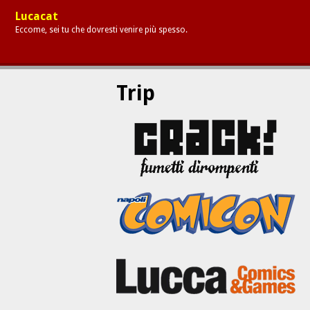
Lucacat
Eccome, sei tu che dovresti venire più spesso.
Trip