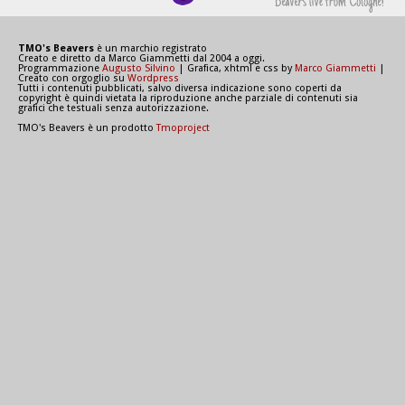
TMO's Beavers
è un marchio registrato
Creato e diretto da Marco Giammetti dal 2004 a oggi.
Programmazione
Augusto Silvino
| Grafica, xhtml e css by
Marco Giammetti
|
Creato con orgoglio su
Wordpress
Tutti i contenuti pubblicati, salvo diversa indicazione sono coperti da
copyright è quindi vietata la riproduzione anche parziale di contenuti sia
grafici che testuali senza autorizzazione.
TMO's Beavers è un prodotto
Tmoproject