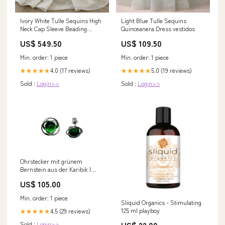
Ivory White Tulle Sequins High
Light Blue Tulle Sequins
Neck Cap Sleeve Beading
Quinceanera Dress vestidos
Wedding Dress Deedsville IN
US$ 549.50
US$ 109.50
Min. order: 1 piece
Min. order: 1 piece
4.0 (17 reviews)
5.0 (19 reviews)
★★★★★
★★★★★
Sold :
Login>>
Sold :
Login>>
Ohrstecker mit grünem
Bernstein aus der Karibik |
Silber Opal
US$ 105.00
Min. order: 1 piece
Sliquid Organics - Stimulating
125 ml playboy
4.5 (29 reviews)
★★★★★
Sold :
Login>>