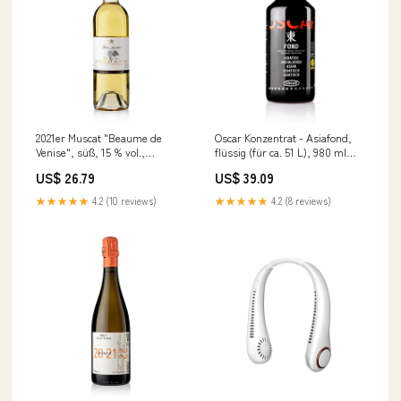
2021er Muscat "Beaume de
Oscar Konzentrat - Asiafond,
Venise", süß, 15 % vol.,
flüssig (für ca. 51 L), 980 ml
Amadieu, 750 ml sub-fisch-
sub-backmischungen
US$ 26.79
US$ 39.09
konserven-und-kuehlware
★★★★★
4.2 (10 reviews)
★★★★★
4.2 (8 reviews)