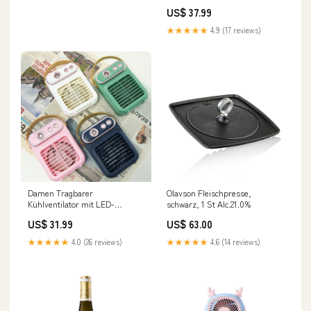
US$ 37.99
★★★★★
4.9 (17 reviews)
Damen Tragbarer
Olavson Fleischpresse,
Kühlventilator mit LED-
schwarz, 1 St Alc.21.0%
Beleuchtung Karnz
US$ 31.99
US$ 63.00
BL+15907284123993
★★★★★
4.0 (26 reviews)
★★★★★
4.6 (14 reviews)