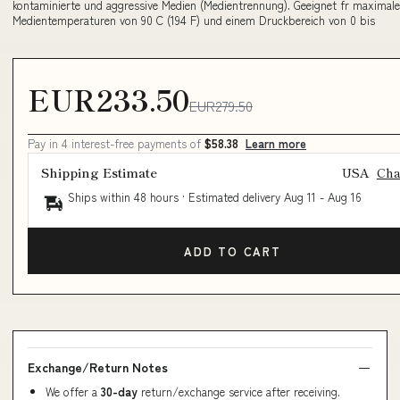
kontaminierte und aggressive Medien (Medientrennung). Geeignet fr maximale
Medientemperaturen von 90 C (194 F) und einem Druckbereich von 0 bis
EUR233.50
EUR279.50
Pay in 4 interest-free payments of
$58.38
Learn more
Shipping Estimate
USA
Ch
Ships within 48 hours · Estimated delivery
Aug 11
-
Aug 16
ADD TO CART
Exchange/Return Notes
We offer a
30-day
return/exchange service after receiving.