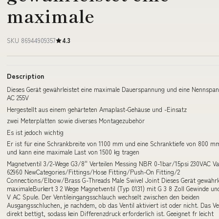
maximale
SKU 86944909357
4.3
Description
Dieses Gerät gewährleistet eine maximale Dauerspannung und eine Nennspa
AC 255V
Hergestellt aus einem gehärteten Amaplast-Gehäuse und -Einsatz
zwei Meterplatten sowie diverses Montagezubehör
Es ist jedoch wichtig
Er ist für eine Schrankbreite von 1100 mm und eine Schranktiefe von 800 m
und kann eine maximale Last von 1500 kg tragen
Magnetventil 3/2-Wege G3/8'' Verteilen Messing NBR 0-1bar/15psi 230VAC V
62960 NewCategories/Fittings/Hose Fitting/Push-On Fitting/2
Connections/Elbow/Brass G-Threads Male Swivel Joint Dieses Gerät gewährle
maximaleBurkert 3 2 Wege Magnetventil (Typ 0131) mit G 3 8 Zoll Gewinde und
V AC Spule. Der Ventileingangsschlauch wechselt zwischen den beiden
Ausgangsschluchen, je nachdem, ob das Ventil aktiviert ist oder nicht. Das Ven
direkt bettigt, sodass kein Differenzdruck erforderlich ist. Geeignet fr leicht