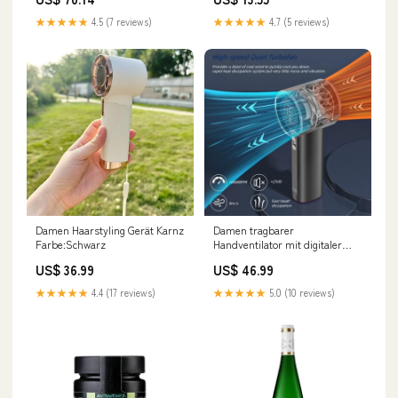
★★★★★
4.5 (7 reviews)
★★★★★
4.7 (5 reviews)
Damen Haarstyling Gerät Karnz
Damen tragbarer
Farbe:Schwarz
Handventilator mit digitaler
Steuerung Karnz Farbe:Weiß
US$ 36.99
US$ 46.99
★★★★★
4.4 (17 reviews)
★★★★★
5.0 (10 reviews)