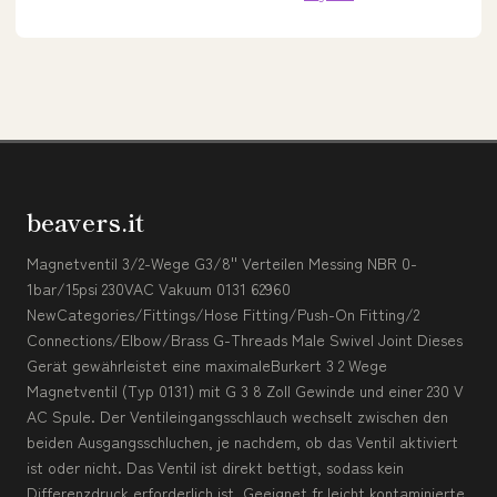
beavers.it
Magnetventil 3/2-Wege G3/8'' Verteilen Messing NBR 0-
1bar/15psi 230VAC Vakuum 0131 62960
NewCategories/Fittings/Hose Fitting/Push-On Fitting/2
Connections/Elbow/Brass G-Threads Male Swivel Joint Dieses
Gerät gewährleistet eine maximaleBurkert 3 2 Wege
Magnetventil (Typ 0131) mit G 3 8 Zoll Gewinde und einer 230 V
AC Spule. Der Ventileingangsschlauch wechselt zwischen den
beiden Ausgangsschluchen, je nachdem, ob das Ventil aktiviert
ist oder nicht. Das Ventil ist direkt bettigt, sodass kein
Differenzdruck erforderlich ist. Geeignet fr leicht kontaminierte