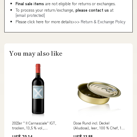
Final sale items
are not eligible for returns or exchanges.
To process your return/exchange,
please contact us
at
[email protected]
Please click here for more details>>>
Return & Exchange Policy
You may also like
2022er " Il Carnasciale" IGT,
Dose Rund incl. Deckel
trocken, 13,5 % vol.,
(Aludose), leer, 100 % Chef, 10
Carnasciale, 750 ml herkunft-pt
St sub-bonbons-und-lakritz
US$ 70.14
US$ 13.55