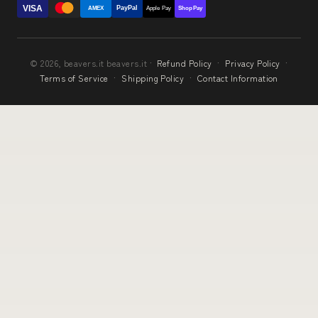
VISA
PayPal
AMEX
Apple Pay
Shop Pay
© 2026, beavers.it beavers.it ·
Refund Policy
·
Privacy Policy
·
Terms of Service
·
Shipping Policy
·
Contact Information