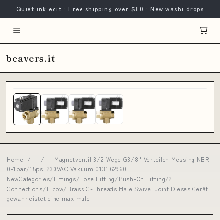
Quiet ink edit · Free shipping over $80 · New washi drops
beavers.it
Home
/
/
Magnetventil 3/2-Wege G3/8'' Verteilen Messing NBR
0-1bar/15psi 230VAC Vakuum 0131 62960
NewCategories/Fittings/Hose Fitting/Push-On Fitting/2
Connections/Elbow/Brass G-Threads Male Swivel Joint Dieses Gerät
gewährleistet eine maximale