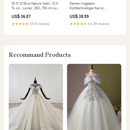
20 21 22 Brut Nature Sekt, 10,5
Damen tragbare
% vol., Leiner, BIO, 750 ml sub-
Kühltechnologie Karnz
sekt-und-schaumweine
Farbe:Blau
US$ 36.07
US$ 38.99
★★★★★
4.8 (5 reviews)
★★★★★
4.0 (19 reviews)
Recommand Products