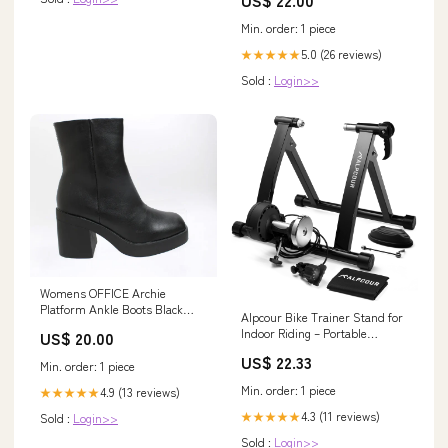
US$ 22.00
Min. order: 1 piece
5.0 (26 reviews)
★★★★★
Sold :
Login>>
Womens OFFICE Archie
Platform Ankle Boots Black
Alpcour Bike Trainer Stand for
Colour:Black
Indoor Riding – Portable
US$ 20.00
Foldable Magnetic Stainless
US$ 22.33
Steel Indoor Trainer, Noise
Min. order: 1 piece
Reduction, 6 Resistance
Min. order: 1 piece
4.9 (13 reviews)
★★★★★
Settings & Bag – Stationary
Exercise for Road & Mountain
4.3 (11 reviews)
★★★★★
Sold :
Login>>
Bikes
Sold :
Login>>