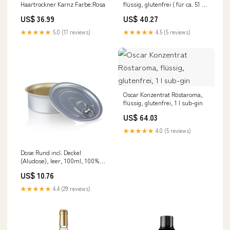
Haartrockner Karnz Farbe:Rosa
flüssig, glutenfrei ( für ca. 51 L),
980 ml Alc.47.3%
US$ 36.99
US$ 40.27
★★★★★
5.0 (17 reviews)
★★★★★
4.5 (5 reviews)
Oscar Konzentrat Röstaroma,
flüssig, glutenfrei, 1 l sub-gin
US$ 64.03
★★★★★
4.0 (5 reviews)
Dose Rund incl. Deckel
(Aludose), leer, 100ml, 100%
Chef, 10 St sub-patisserie-
US$ 10.76
hardware
★★★★★
4.4 (29 reviews)