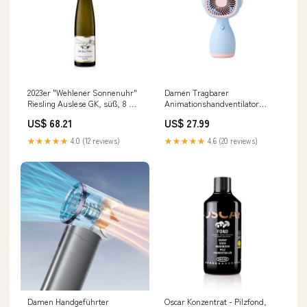
2023er "Wehlener Sonnenuhr"
Damen Tragbarer
Riesling Auslese GK, süß, 8 %
Animationshandventilator
vol., J.J. Prüm, 375 ml sub-
Karnz Größe:nan
US$ 68.21
US$ 27.99
essbare-blueten-und-blaetter
★★★★★
4.0 (12 reviews)
★★★★★
4.6 (20 reviews)
Damen Handgeführter
Oscar Konzentrat - Pilzfond,