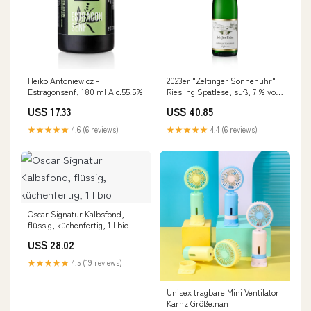
Heiko Antoniewicz -
2023er "Zeltinger Sonnenuhr"
Estragonsenf, 180 ml Alc.55.5%
Riesling Spätlese, süß, 7 % vol.,
J.J. Prüm, 750 ml Alc.32.0%
US$ 17.33
US$ 40.85
★★★★★
4.6 (6 reviews)
★★★★★
4.4 (6 reviews)
Oscar Signatur Kalbsfond,
flüssig, küchenfertig, 1 l bio
US$ 28.02
★★★★★
4.5 (19 reviews)
Unisex tragbare Mini Ventilator
Karnz Größe:nan