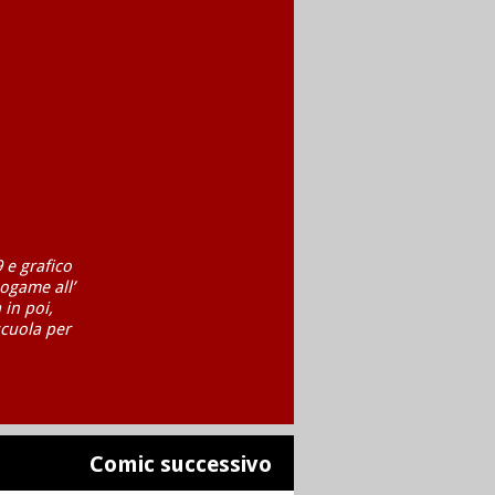
 e grafico
ogame all’
 in poi,
scuola per
Comic successivo