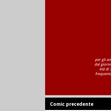
per gli a
dal giorn
età di 
frequenta
Comic precedente