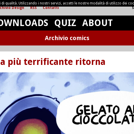
di qualità. Utilizzando i nostri servizi, accetti le nostre modalità di utilizzo dei coo
chivio Design
RSS
Contatti
S
OWNLOADS
QUIZ
ABOUT
Archivio comics
a più terrificante ritorna