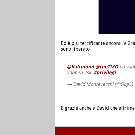
Ed è più terrificante ancora! :V G
sono liberato.
@Kaltmond
@theTMO
no vabb
vabbeh, tsk.
#privilegi
— David Montevecchi (@Gog3)
E grazie anche a David che altrimen