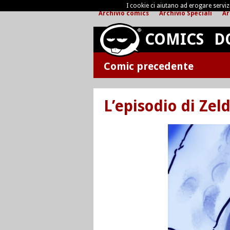
I cookie ci aiutano ad erogare servizi 
Archivio comics
Archivio Speciali
Ar
COMICS
D
Comic precedente
L’episodio di Zeld