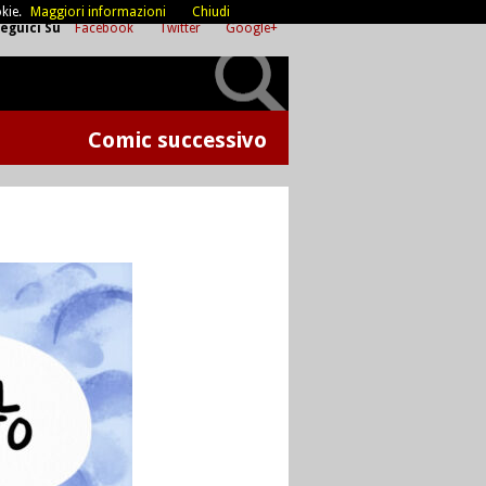
kie.
Maggiori informazioni
Chiudi
eguici Su
Facebook
Twitter
Google+
Comic successivo