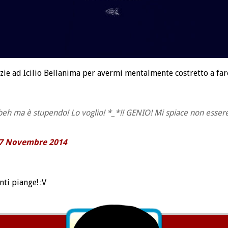
razie ad Icilio Bellanima per avermi mentalmente costretto a fa
eh ma è stupendo! Lo voglio! *_*!! GENIO! Mi spiace non essere 
7 Novembre 2014
ti piange! :V