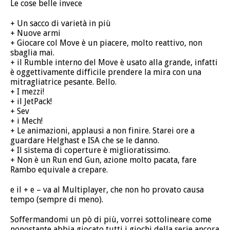
Le cose belle invece
+ Un sacco di varietà in più
+ Nuove armi
+ Giocare col Move è un piacere, molto reattivo, non
sbaglia mai.
+ il Rumble interno del Move è usato alla grande, infatti
è oggettivamente difficile prendere la mira con una
mitragliatrice pesante. Bello.
+ I mezzi!
+ il JetPack!
+ Sev
+ i Mech!
+ Le animazioni, applausi a non finire. Starei ore a
guardare Helghast e ISA che se le danno.
+ Il sistema di coperture è miglioratissimo.
+ Non è un Run end Gun, azione molto pacata, fare
Rambo equivale a crepare.
e il + e – va al Multiplayer, che non ho provato causa
tempo (sempre di meno).
Soffermandomi un pò di più, vorrei sottolineare come
nonostante abbia giocato tutti i giochi della serie ancora