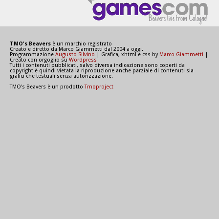
TMO's Beavers
è un marchio registrato
Creato e diretto da Marco Giammetti dal 2004 a oggi.
Programmazione
Augusto Silvino
| Grafica, xhtml e css by
Marco Giammetti
|
Creato con orgoglio su
Wordpress
Tutti i contenuti pubblicati, salvo diversa indicazione sono coperti da
copyright è quindi vietata la riproduzione anche parziale di contenuti sia
grafici che testuali senza autorizzazione.
TMO's Beavers è un prodotto
Tmoproject