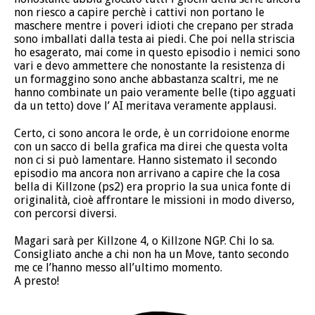
non riesco a capire perchè i cattivi non portano le
maschere mentre i poveri idioti che crepano per strada
sono imballati dalla testa ai piedi. Che poi nella striscia
ho esagerato, mai come in questo episodio i nemici sono
vari e devo ammettere che nonostante la resistenza di
un formaggino sono anche abbastanza scaltri, me ne
hanno combinate un paio veramente belle (tipo agguati
da un tetto) dove l’ AI meritava veramente applausi.
Certo, ci sono ancora le orde, è un corridoione enorme
con un sacco di bella grafica ma direi che questa volta
non ci si può lamentare. Hanno sistemato il secondo
episodio ma ancora non arrivano a capire che la cosa
bella di Killzone (ps2) era proprio la sua unica fonte di
originalità, cioè affrontare le missioni in modo diverso,
con percorsi diversi.
Magari sarà per Killzone 4, o Killzone NGP. Chi lo sa.
Consigliato anche a chi non ha un Move, tanto secondo
me ce l’hanno messo all’ultimo momento.
A presto!