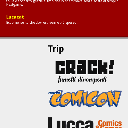
follia e scoperto grazie al tmo che lo spammava senza sosta ai tempi di
Nextgame.
Lucacat
Eccome, sei tu che dovresti venire più spesso.
Trip