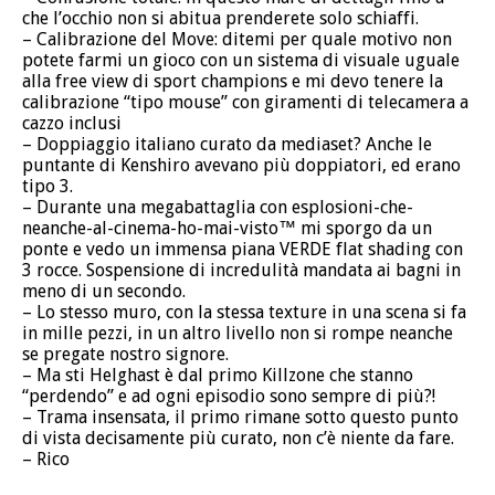
che l’occhio non si abitua prenderete solo schiaffi.
– Calibrazione del Move: ditemi per quale motivo non
potete farmi un gioco con un sistema di visuale uguale
alla free view di sport champions e mi devo tenere la
calibrazione “tipo mouse” con giramenti di telecamera a
cazzo inclusi
– Doppiaggio italiano curato da mediaset? Anche le
puntante di Kenshiro avevano più doppiatori, ed erano
tipo 3.
– Durante una megabattaglia con esplosioni-che-
neanche-al-cinema-ho-mai-visto™ mi sporgo da un
ponte e vedo un immensa piana VERDE flat shading con
3 rocce. Sospensione di incredulità mandata ai bagni in
meno di un secondo.
– Lo stesso muro, con la stessa texture in una scena si fa
in mille pezzi, in un altro livello non si rompe neanche
se pregate nostro signore.
– Ma sti Helghast è dal primo Killzone che stanno
“perdendo” e ad ogni episodio sono sempre di più?!
– Trama insensata, il primo rimane sotto questo punto
di vista decisamente più curato, non c’è niente da fare.
– Rico