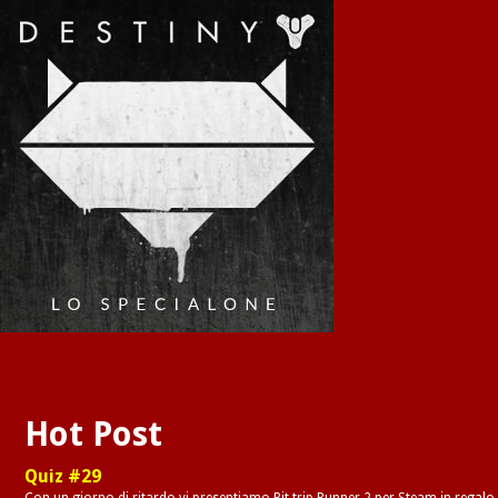
Hot Post
Quiz #29
Con un giorno di ritardo vi presentiamo Bit trip Runner 2 per Steam in regalo