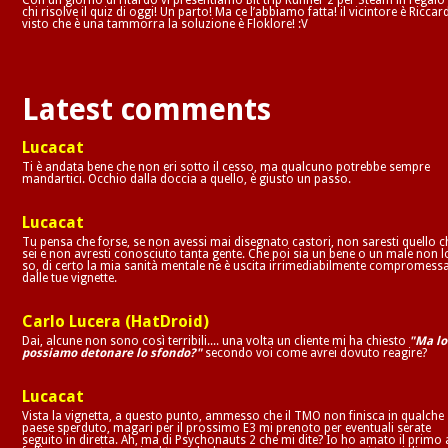
chi risolve il quiz di oggi! Un parto! Ma ce l’abbiamo fatta! il vicintore è Riccar
visto che è una tammorra la soluzione è Floklore! :V
Latest comments
Lucacat
Ti è andata bene che non eri sotto il cesso, ma qualcuno potrebbe sempre
mandartici. Occhio dalla doccia a quello, è giusto un passo.
Lucacat
Tu pensa che forse, se non avessi mai disegnato castori, non saresti quello c
sei e non avresti conosciuto tanta gente. Che poi sia un bene o un male non l
so, di certo la mia sanità mentale ne è uscita irrimediabilmente compromess
dalle tue vignette.
Carlo Lucera (HatDroid)
Dai, alcune non sono così terribili.... una volta un cliente mi ha chiesto
"Ma lo
possiamo detonare lo sfondo?"
secondo voi come avrei dovuto reagire?
Lucacat
Vista la vignetta, a questo punto, ammesso che il TMO non finisca in qualche
paese sperduto, magari per il prossimo E3 mi prenoto per eventuali serate
seguito in diretta. Ah, ma di Psychonauts 2 che mi dite? Io ho amato il primo 