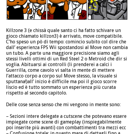
Killzone 3 (e chissà quale santo ci ha fatto schivare un
gioco chiamato killzon3) è arrivato, move compatibile.
C’ho speso un pò di tempo: comincio subito col dire che
dall’ esperienza FPS Wii spostandosi al Move non cambia
un tubo. A parte una maggiore precisione siamo agli
stessi livelli ottimi di un Red Steel 2 o Metroid che dir si
voglia. Abituarsi ai controlli (li prenderei a calci i
Guerrilla, come cavolo vi salta in mente di mettere
l’attacco corpo a corpo sul Move stesso, la visuale si
sputtana!)all’ inizio è difficile ma poi il gioco scorre
liscio ed è tutto sommato un esperienza più curata
rispetto al secondo capitolo.
Delle cose senza senso che mi vengono in mente sono:
– Sezioni intere delegate a cutscene che potevano essere
impiegate come scene di gameplay (inspiegabilmente
poi inserite più avanti) con combattimenti tra mezzi ecc
– Confusione totale: in questo mare di dettagli fino a