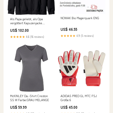
NOWAK Bio Magerquark ENG
Als Papa geliebt, als Opa
vergöttert Kapuzenjacke
tsTopseller
US$ 46.55
US$ 102.00
★★★★★
4.9 (5 reviews)
★★★★★
4.6 (16 reviews)
McKINLEY Da.-Shirt Creston
ADIDAS PRED GL MTC FSJ
SS W Farbe:GRAU MELANGE
Größe:6
US$ 59.99
US$ 45.00