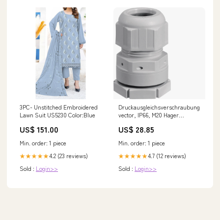
3PC- Unstitched Embroidered
Druckausgleichsverschraubung,
Lawn Suit US5230 Color:Blue
vector, IP66, M20 Hager
ACS966D 3250611068105
US$ 151.00
US$ 28.85
Min. order: 1 piece
Min. order: 1 piece
4.2 (23 reviews)
4.7 (12 reviews)
★★★★★
★★★★★
Sold :
Login>>
Sold :
Login>>