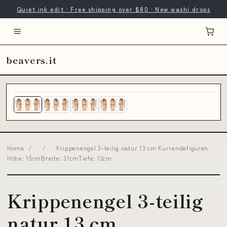
Quiet ink edit · Free shipping over $80 · New washi drops
beavers.it
Home
/
/
Krippenengel 3-teilig natur 13 cm Kurrendefiguren
Höhe: 15cmBreite: 31cmTiefe: 12cm
Krippenengel 3-teilig
natur 13 cm