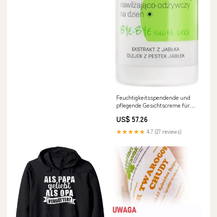
Feuchtigkeitsspendende und
pflegende Gesichtscreme für
den Tag BIO 50ml EKOWITAL
US$ 57.26
Alle
★★★★★
4.7 (27 reviews)