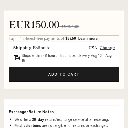
EUR150.00
EUR194.00
Pay in 4 interest-free payments of
$37.50
Learn more
Shipping Estimate
USA
Change
Ships within 48 hours · Estimated delivery
Aug 10
-
Aug
15
ADD TO CART
Exchange/Return Notes
We offer a
30-day
return/exchange service after receiving.
Final sale items
are not eligible for returns or exchanges.