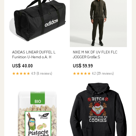
ADIDAS LINEAR DUFFEL L
NIKE M NK DF UV FLEX FLC
Funktion U-Hemd o.A. H
JOGGER Größe:S
US$ 40.00
US$ 59.99
★★★★★
4.9 (8 reviews)
★★★★★
4.2 (29 reviews)