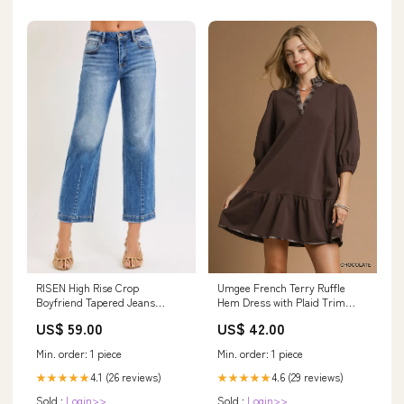
RISEN High Rise Crop
Umgee French Terry Ruffle
Boyfriend Tapered Jeans
Hem Dress with Plaid Trim
pullover
Size:S
US$ 59.00
US$ 42.00
Min. order: 1 piece
Min. order: 1 piece
4.1 (26 reviews)
4.6 (29 reviews)
★★★★★
★★★★★
Sold :
Login>>
Sold :
Login>>