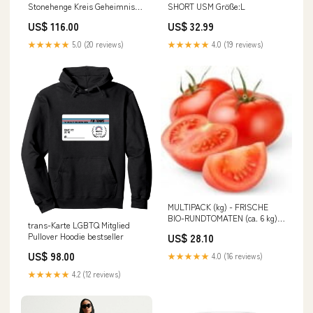
Stonehenge Kreis Geheimnis
SHORT USM Größe:L
Geschichte Leinwandbild
US$ 116.00
US$ 32.99
70x50cm Wandbilder
Dekoration MAN
★★★★★
5.0 (20 reviews)
★★★★★
4.0 (19 reviews)
MULTIPACK (kg) - FRISCHE
BIO-RUNDTOMATEN (ca. 6 kg)
trans-Karte LGBTQ Mitglied
Naturreis
Pullover Hoodie bestseller
US$ 28.10
US$ 98.00
★★★★★
4.0 (16 reviews)
★★★★★
4.2 (12 reviews)