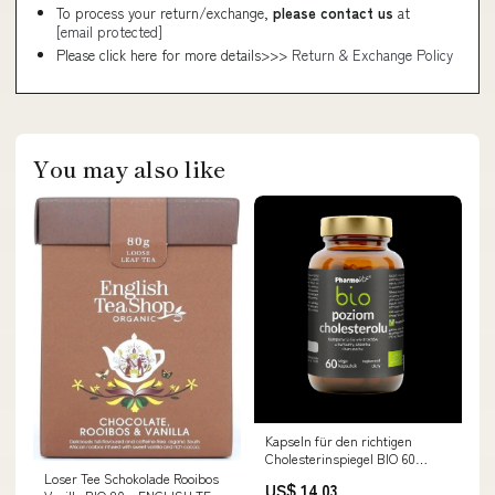
To process your return/exchange,
please contact us
at
[email protected]
Please click here for more details>>>
Return & Exchange Policy
You may also like
Kapseln für den richtigen
Cholesterinspiegel BIO 60
Stück (33 g) - PHARMOVIT Nass
Loser Tee Schokolade Rooibos
US$ 14.03