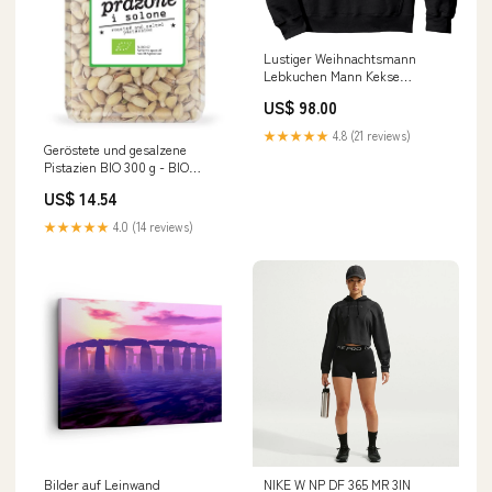
Lustiger Weihnachtsmann
Lebkuchen Mann Kekse
Hässliche Weihn Pullover
US$ 98.00
Hoodie prod
★★★★★
4.8 (21 reviews)
Geröstete und gesalzene
Pistazien BIO 300 g - BIO
PLANET eanmar
US$ 14.54
★★★★★
4.0 (14 reviews)
Bilder auf Leinwand
NIKE W NP DF 365 MR 3IN