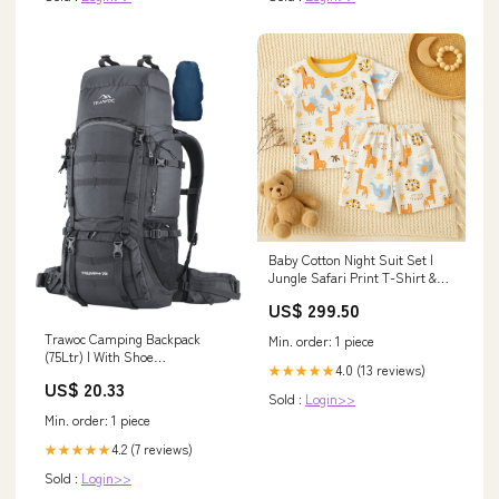
Baby Cotton Night Suit Set |
Jungle Safari Print T-Shirt &
Shorts Pajamas Size:9-12
US$ 299.50
months
Trawoc Camping Backpack
Min. order: 1 piece
(75Ltr) | With Shoe
4.0 (13 reviews)
★★★★★
Compartment & Rain Cover
US$ 20.33
Sold :
Login>>
Min. order: 1 piece
4.2 (7 reviews)
★★★★★
Sold :
Login>>