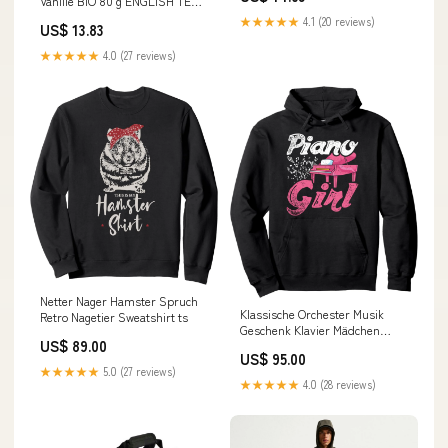
Vanille BIO 80 g ENGLISH TEA
SHOP Sojagetränke
★★★★★
4.1 (20 reviews)
US$ 13.83
★★★★★
4.0 (27 reviews)
Netter Nager Hamster Spruch
Klassische Orchester Musik
Retro Nagetier Sweatshirt ts
Geschenk Klavier Mädchen
US$ 89.00
Pullover Hoodie no_dimensions
US$ 95.00
★★★★★
5.0 (27 reviews)
★★★★★
4.0 (28 reviews)