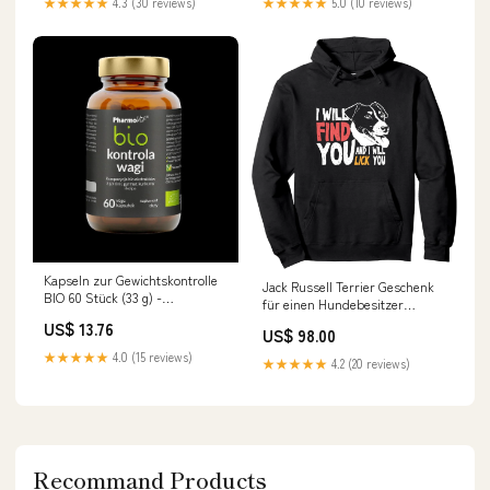
★★★★★
4.3 (30 reviews)
★★★★★
5.0 (10 reviews)
Kapseln zur Gewichtskontrolle
Jack Russell Terrier Geschenk
BIO 60 Stück (33 g) -
für einen Hundebesitzer
PHARMOVIT Kräuter und
Pullover Hoodie initial
US$ 13.76
Gewürze
US$ 98.00
★★★★★
4.0 (15 reviews)
★★★★★
4.2 (20 reviews)
Recommand Products