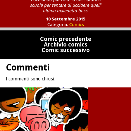
scuola per tentare di uccidere quell’
ultimo maledetto boss.
10 Settembre 2015
Categoria:
Comics
Comic precedente
Archivio comics
Comic successivo
Commenti
I commenti sono chiusi.