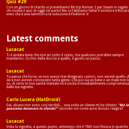
Quiz #29
Con un giorno di ritardo vi presentiamo Bit trip Runner 2 per Steam in regalo
chi risolve il quiz di oggi! Un parto! Ma ce l’abbiamo fatta! il vicintore è Riccar
visto che è una tammorra la soluzione è Floklore! :V
Latest comments
Lucacat
Ti è andata bene che non eri sotto il cesso, ma qualcuno potrebbe sempre
mandartici. Occhio dalla doccia a quello, è giusto un passo.
Lucacat
Tu pensa che forse, se non avessi mai disegnato castori, non saresti quello c
sei e non avresti conosciuto tanta gente. Che poi sia un bene o un male non l
so, di certo la mia sanità mentale ne è uscita irrimediabilmente compromess
dalle tue vignette.
Carlo Lucera (HatDroid)
Dai, alcune non sono così terribili.... una volta un cliente mi ha chiesto
"Ma lo
possiamo detonare lo sfondo?"
secondo voi come avrei dovuto reagire?
Lucacat
Vista la vignetta, a questo punto, ammesso che il TMO non finisca in qualche