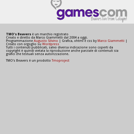
TMO's Beavers
è un marchio registrato
Creato e diretto da Marco Giammetti dal 2004 a oggi.
Programmazione
Augusto Silvino
| Grafica, xhtml e css by
Marco Giammetti
|
Creato con orgoglio su
Wordpress
Tutti i contenuti pubblicati, salvo diversa indicazione sono coperti da
copyright è quindi vietata la riproduzione anche parziale di contenuti sia
grafici che testuali senza autorizzazione.
TMO's Beavers è un prodotto
Tmoproject