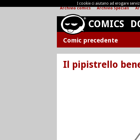
I cookie ci aiutano ad erogare servizi 
Archivio comics
Archivio Speciali
Ar
COMICS
D
Comic precedente
Il pipistrello be