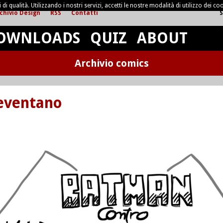
di qualità. Utilizzando i nostri servizi, accetti le nostre modalità di utilizzo dei coo
chivio Design
RSS
Contatti
S
OWNLOADS
QUIZ
ABOUT
Archivio comics
neventano