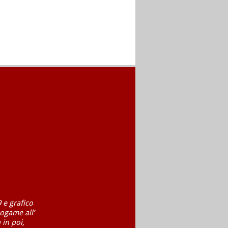
 e grafico
ogame all’
 in poi,