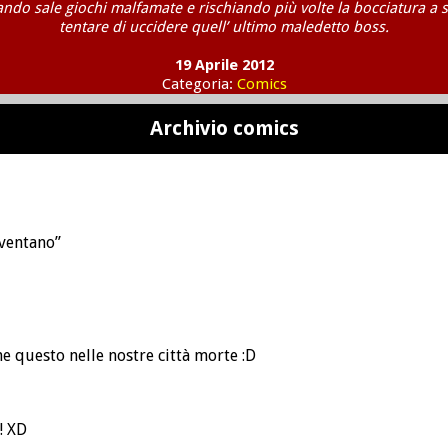
ndo sale giochi malfamate e rischiando più volte la bocciatura a 
tentare di uccidere quell’ ultimo maledetto boss.
19 Aprile 2012
Categoria:
Comics
Archivio comics
eventano”
e questo nelle nostre città morte :D
! XD