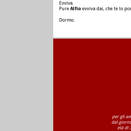
Evviva.
Pure
Alfio
evviva dai, che te lo po
Dormo.
per gli a
dal giorn
età di 