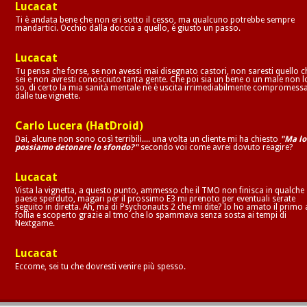
Lucacat
Ti è andata bene che non eri sotto il cesso, ma qualcuno potrebbe sempre
mandartici. Occhio dalla doccia a quello, è giusto un passo.
Lucacat
Tu pensa che forse, se non avessi mai disegnato castori, non saresti quello c
sei e non avresti conosciuto tanta gente. Che poi sia un bene o un male non l
so, di certo la mia sanità mentale ne è uscita irrimediabilmente compromess
dalle tue vignette.
Carlo Lucera (HatDroid)
Dai, alcune non sono così terribili.... una volta un cliente mi ha chiesto
"Ma lo
possiamo detonare lo sfondo?"
secondo voi come avrei dovuto reagire?
Lucacat
Vista la vignetta, a questo punto, ammesso che il TMO non finisca in qualche
paese sperduto, magari per il prossimo E3 mi prenoto per eventuali serate
seguito in diretta. Ah, ma di Psychonauts 2 che mi dite? Io ho amato il primo 
follia e scoperto grazie al tmo che lo spammava senza sosta ai tempi di
Nextgame.
Lucacat
Eccome, sei tu che dovresti venire più spesso.