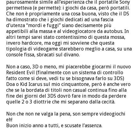
paurosamente simile all’esperienza che il portatile Sony
permetteva (e permette): i giochi da casa, però portatili.
Che non è propriamente una cosa buona, visto che il DS
ha dimostrato che i giochi dedicati ad una fascia
d’utenza “mordi e fuggi” siano decisamente più
appetibili alla massa e al videogiocatore da autobus. In
altri tempi sarei stato contentissimo di questa mossa,
invero hardcore, ma oggi mi sovviene che questa
tipologia di videogame starebbero meglio a casa, su una
console fissa, sbracati sul divano.
Non a caso, 3D o meno, mi piacerebbe giocarmi il nuovo
Resident Evil (finalmente con un sistema di controllo
fatto come si deve, vedi tu se bisognava farlo su 3DS)
Doa o Kid Icarus sul mio cinquantone, però è anche vero
che se la bordata di titoli non casual continua fino alla
fine dei giorni del 3DS dovrò fare in modo da perdere
quelle 2 o 3 diottrie che mi separano dalla cecità.
Non che non ne valga la pena, son sempre videogiochi
eh!
Buon inizio anno a tutti, e scusate l’assenza.