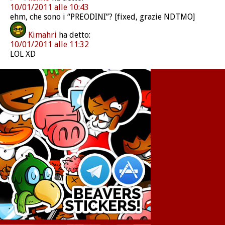
10/01/2011 alle 10:43
ehm, che sono i “PREODINI”? [fixed, grazie NDTMO]
Kimahri
ha detto:
10/01/2011 alle 11:32
LOL XD