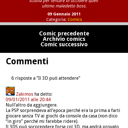
scuola per tentare di uccidere quell’
ultimo maledetto boss.
09 Gennaio 2011
Categoria:
Comics
Comic precedente
Archivio comics
Comic successivo
Commenti
6 risposte a “Il 3D può attendere”
Zakimos
ha detto:
09/01/2011 alle 20:44
Null’altro da aggiungere.
La PSP sorprendeva all’epoca perché era la prima a farti
giocare senza TV ai giochi da console da casa (non dico
“in giro” perché mi farebbe ridere).
Il 3DS può sorprendere forse col 3D, ma andrà provato