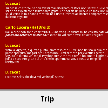
Lucacat
Tu pensa che forse, se non avessi mai disegnato castori, non saresti quello c
sei e non avresti conosciuto tanta gente. Che poi sia un bene o un male non l
so, di certo la mia sanità mentale ne è uscita irrimediabilmente compromess
dalle tue vignette.
Carlo Lucera (HatDroid)
Dai, alcune non sono così terribili.... una volta un cliente mi ha chiesto
"Ma lo
possiamo detonare lo sfondo?"
secondo voi come avrei dovuto reagire?
Lucacat
Vista la vignetta, a questo punto, ammesso che il TMO non finisca in qualche
paese sperduto, magari per il prossimo E3 mi prenoto per eventuali serate
seguito in diretta. Ah, ma di Psychonauts 2 che mi dite? Io ho amato il primo 
follia e scoperto grazie al tmo che lo spammava senza sosta ai tempi di
Nextgame.
Lucacat
Eccome, sei tu che dovresti venire più spesso.
Trip