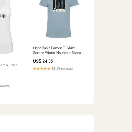
Light Basic Damen T-Shirt -
Serene Winter Mountain Scene
With Deer 🔝Bestseller
US$ 24.95
Bergblumen
★★★★★
4.5 (26 reviews)
reviews)