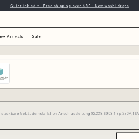
Quiet ink edit · Free shipping over $80 · New washi drops
ew Arrivals
Sale
r steckbare Gebäudeinstallation Anschlussleitung 92.238.6003.1 3p,250V,16