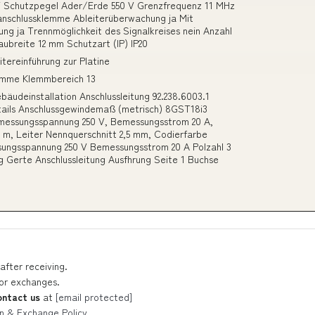
V Schutzpegel Ader/Erde 550 V Grenzfrequenz 11 MHz
anschlussklemme Ableiterüberwachung ja Mit
ng ja Trennmöglichkeit des Signalkreises nein Anzahl
aubreite 12 mm Schutzart (IP) IP20
itereinführung zur Platine
lemme Klemmbereich 13
bäudeinstallation Anschlussleitung 92.238.6003.1
tails Anschlussgewindemaß (metrisch) 8GST18i3
Bemessungsspannung 250 V, Bemessungsstrom 20 A,
m, Leiter Nennquerschnitt 2,5 mm, Codierfarbe
sungsspannung 250 V Bemessungsstrom 20 A Polzahl 3
ng Gerte Anschlussleitung Ausfhrung Seite 1 Buchse
after receiving.
 or exchanges.
ontact us
at
[email protected]
n & Exchange Policy