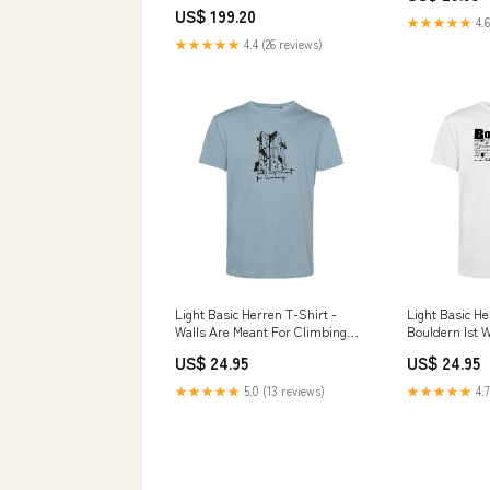
US$ 199.20
★★★★★
4.6
★★★★★
4.4 (26 reviews)
Light Basic Herren T-Shirt -
Light Basic He
Walls Are Meant For Climbing
Bouldern Ist 
Größe:XL
US$ 24.95
US$ 24.95
★★★★★
5.0 (13 reviews)
★★★★★
4.7