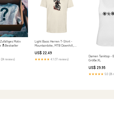
Zufälliges Motiv
Light Basic Herren T-Shirt -
e 🔝Bestseller
Mountainbike, MTB Downhill,
BMX Rad - Mud Runner Größe:S
US$ 22.49
Damen Tanktop - 
 (24 reviews)
★★★★★
4.1 (17 reviews)
Größe:XL
US$ 29.95
★★★★★
5.0 (28 