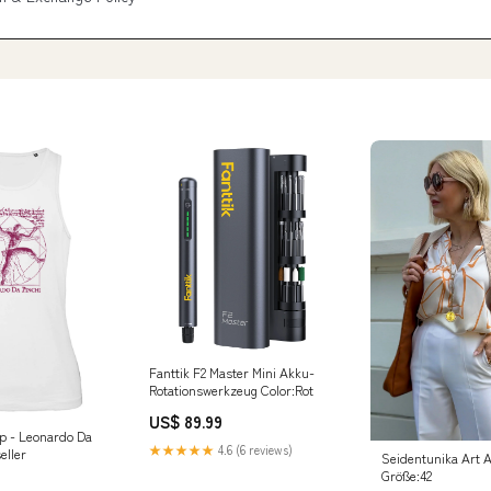
Fanttik F2 Master Mini Akku-
Rotationswerkzeug Color:Rot
US$ 89.99
p - Leonardo Da
★★★★★
4.6 (6 reviews)
eller
Seidentunika Art A
Größe:42