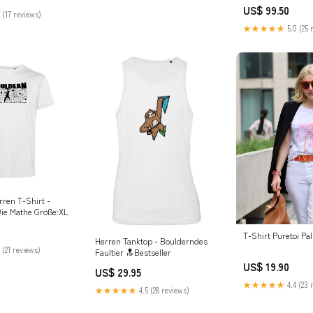
US$ 99.50
 (17 reviews)
★★★★★
5.0 (25 
rren T-Shirt -
Wie Mathe Größe:XL
T-Shirt Puretoi Pa
Herren Tanktop - Boulderndes
 (21 reviews)
Faultier 🔝Bestseller
US$ 19.90
US$ 29.95
★★★★★
4.4 (23 
★★★★★
4.5 (28 reviews)