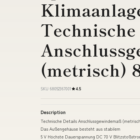
Klimaanlag
Technische 
Anschluss
(metrisch) 
SKU 68052367001
4.5
Description
Technische Details Anschlussgewindemaß (metris
Das Außengehäuse besteht aus stabilem
5 V Höchste Dauerspannung DC 70 V Blitzstoßstrom