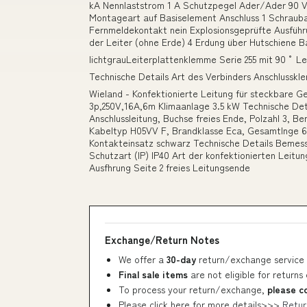
kA Nennlaststrom 1 A Schutzpegel Ader/Ader 90 
Montageart auf Basiselement Anschluss 1 Schraub
Fernmeldekontakt nein Explosionsgeprüfte Ausführu
der Leiter (ohne Erde) 4 Erdung über Hutschiene B
lichtgrauLeiterplattenklemme Serie 255 mit 90 ° Le
Technische Details Art des Verbinders Anschlussk
Wieland - Konfektionierte Leitung für steckbare Ge
3p,250V,16A,6m Klimaanlage 3.5 kW Technische De
Anschlussleitung, Buchse freies Ende, Polzahl 3, 
Kabeltyp H05VV F, Brandklasse Eca, Gesamtlnge 6 
Kontakteinsatz schwarz Technische Details Bemes
Schutzart (IP) IP40 Art der konfektionierten Leitu
Ausfhrung Seite 2 freies Leitungsende
Exchange/Return Notes
We offer a
30-day
return/exchange service 
Final sale items
are not eligible for returns
To process your return/exchange,
please c
Please click here for more details>>>
Retur