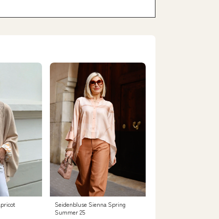
pricot
Seidenbluse Sienna Spring
Summer 25