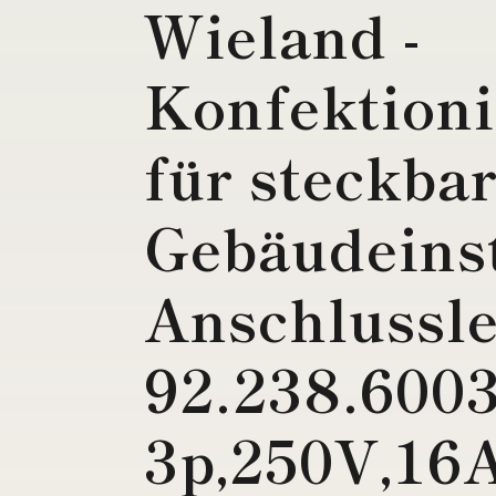
Wieland -
Konfektioni
für steckba
Gebäudeinst
Anschlussle
92.238.6003
3p,250V,16