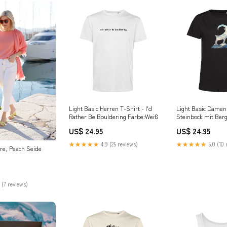
Light Basic Herren T-Shirt - I'd
Light Basic Damen 
Rather Be Bouldering Farbe:Weiß
Steinbock mit Ber
🔝Bestseller
US$ 24.95
US$ 24.95
★★★★★
4.9 (25 reviews)
★★★★★
5.0 (10 
re, Peach Seide
 (7 reviews)