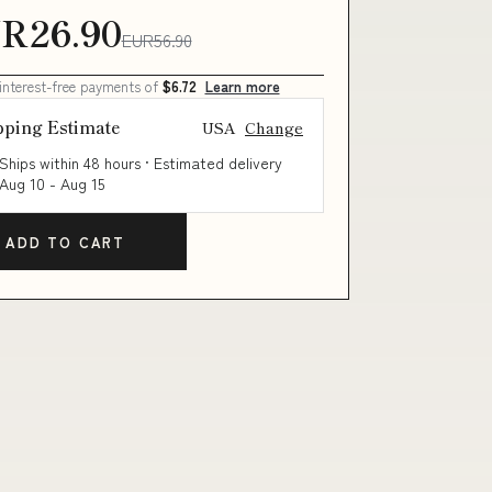
R26.90
EUR56.90
 interest-free payments of
$6.72
Learn more
pping Estimate
USA
Change
Ships within 48 hours · Estimated delivery
Aug 10
-
Aug 15
ADD TO CART