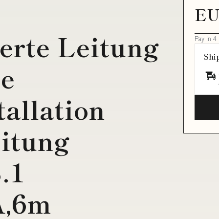
EU
erte Leitung
Pay in 4
Shi
re
allation
itung
.1
A,6m