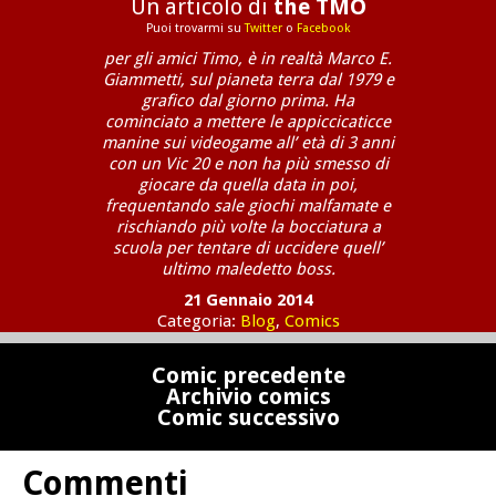
Un articolo di
the TMO
Puoi trovarmi su
Twitter
o
Facebook
per gli amici Timo, è in realtà Marco E.
Giammetti, sul pianeta terra dal 1979 e
grafico dal giorno prima. Ha
cominciato a mettere le appiccicaticce
manine sui videogame all’ età di 3 anni
con un Vic 20 e non ha più smesso di
giocare da quella data in poi,
frequentando sale giochi malfamate e
rischiando più volte la bocciatura a
scuola per tentare di uccidere quell’
ultimo maledetto boss.
21 Gennaio 2014
Categoria:
Blog
,
Comics
Comic precedente
Archivio comics
Comic successivo
Commenti