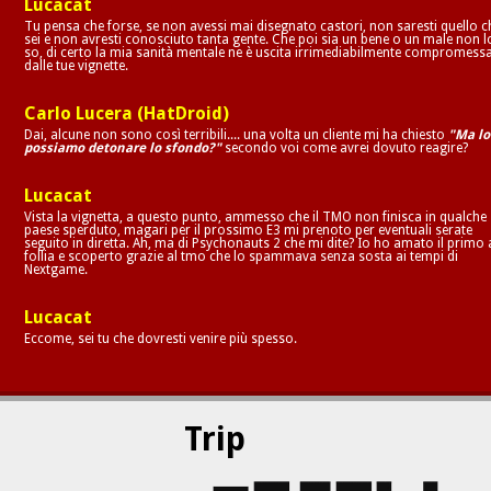
Lucacat
Tu pensa che forse, se non avessi mai disegnato castori, non saresti quello c
sei e non avresti conosciuto tanta gente. Che poi sia un bene o un male non l
so, di certo la mia sanità mentale ne è uscita irrimediabilmente compromess
dalle tue vignette.
Carlo Lucera (HatDroid)
Dai, alcune non sono così terribili.... una volta un cliente mi ha chiesto
"Ma lo
possiamo detonare lo sfondo?"
secondo voi come avrei dovuto reagire?
Lucacat
Vista la vignetta, a questo punto, ammesso che il TMO non finisca in qualche
paese sperduto, magari per il prossimo E3 mi prenoto per eventuali serate
seguito in diretta. Ah, ma di Psychonauts 2 che mi dite? Io ho amato il primo 
follia e scoperto grazie al tmo che lo spammava senza sosta ai tempi di
Nextgame.
Lucacat
Eccome, sei tu che dovresti venire più spesso.
Trip