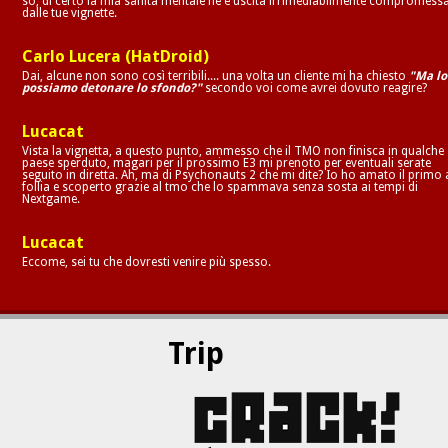
so, di certo la mia sanità mentale ne è uscita irrimediabilmente compromess
dalle tue vignette.
Carlo Lucera (HatDroid)
Dai, alcune non sono così terribili.... una volta un cliente mi ha chiesto
"Ma lo
possiamo detonare lo sfondo?"
secondo voi come avrei dovuto reagire?
Lucacat
Vista la vignetta, a questo punto, ammesso che il TMO non finisca in qualche
paese sperduto, magari per il prossimo E3 mi prenoto per eventuali serate
seguito in diretta. Ah, ma di Psychonauts 2 che mi dite? Io ho amato il primo 
follia e scoperto grazie al tmo che lo spammava senza sosta ai tempi di
Nextgame.
Lucacat
Eccome, sei tu che dovresti venire più spesso.
Trip