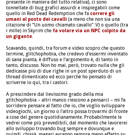
presente in maniera del tutto relativa), ci sono
tonnellate di bug grafici assurdi e inspiegabili come
quello in Red Dead Redemption che fa
correre gli
umani al posto dei cavalli
(a meno che non sia una
citazione di “Un uomo chiamato cavallo” :V) o quello (tra
i mille) in Skyrim che
fa volare via un NPC colpito da
un gigante
.
Scavando, quindi, tra forum e video scopro che questo
termine, glitchophobia, che credevo d’essermi inventato
di sana pianta, è diffuso e l’argomento è, di tanto in
tanto, discusso. Non ho mai, però, trovato nulla che gli
dedicasse più di due righe in un post sperduto di un
thread dimenticato ed ecco perchè ho pensato di
scriverne io qui, tra i castori.
A prescindere dal lievissimo grado della mia
glitchophobia – altri manco riescono a pensarci – mi fa
sorridere pensare al fatto che io, che voglio sviluppare
videogiochi, un giorno o l’altro possa trovarmi di fronte
a cose del genere quotidianamente. Probabilmente le
vedrei come più prevedibili, dal momento che lavorerei
allo sviluppo trovando bug sempre e dovunque e
quindi, chissà, magari avranno sempre meno effetto su