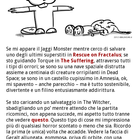
Se mi appare il Jaggi Monster mentre cerco di salvare
uno degli ultimi superstiti in
Rescue on Fractalus
; se
sto guidando Torque in
The Suffering
, attraverso tutti
i tipi di orrori; se sono su una nave spaziale distrutta
assieme a centinaia di creature orripilanti in Dead
Space; se sono in un castello cupissimo in Amnesia, ok,
mi spavento – anche parecchio – ma è tutto sostenibile,
divertente e un filino entusiasmante addirittura.
Se sto caricando un salvataggio in The Witcher,
sbadigliando un po’ mentre attendo che la partita
ricominci, non appena succede, mi aspetto tutto tranne
che vedere
questo
. Questo tipo di cose mi impressiona
più di qualsiasi horror scontato o meno che sia. Ricordo
la prima (e unica) volta che accadde. Vedere la faccia di
Geralt allungata, gommosa, priva di orbite, con una