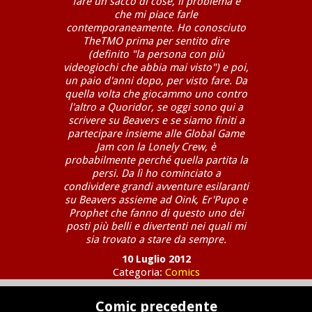
fare un sacco di cose, il problema è
che mi piace farle
contemporaneamente. Ho conosciuto
TheTMO prima per sentito dire
(definito "la persona con più
videogiochi che abbia mai visto") e poi,
un paio d'anni dopo, per visto fare. Da
quella volta che giocammo uno contro
l'altro a Quoridor, se oggi sono qui a
scrivere su Beavers e se siamo finiti a
partecipare insieme alle Global Game
Jam con la Lonely Crew, è
probabilmente perché quella partita la
persi. Da lì ho cominciato a
condividere grandi avventure esilaranti
su Beavers assieme ad Oink, Er'Pupo e
Prophet che fanno di questo uno dei
posti più belli e divertenti nei quali mi
sia trovato a stare da sempre.
10 Luglio 2012
Categoria:
Comics
Comic precedente