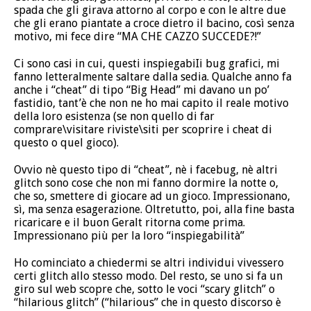
spada che gli girava attorno al corpo e con le altre due
che gli erano piantate a croce dietro il bacino, così senza
motivo, mi fece dire “MA CHE CAZZO SUCCEDE?!”
Ci sono casi in cui, questi inspiegabiIi bug grafici, mi
fanno letteralmente saltare dalla sedia. Qualche anno fa
anche i “cheat” di tipo “Big Head” mi davano un po’
fastidio, tant’è che non ne ho mai capito il reale motivo
della loro esistenza (se non quello di far
comprare\visitare riviste\siti per scoprire i cheat di
questo o quel gioco).
Ovvio nè questo tipo di “cheat”, nè i facebug, nè altri
glitch sono cose che non mi fanno dormire la notte o,
che so, smettere di giocare ad un gioco. Impressionano,
sì, ma senza esagerazione. Oltretutto, poi, alla fine basta
ricaricare e il buon Geralt ritorna come prima.
Impressionano più per la loro “inspiegabilità”
Ho cominciato a chiedermi se altri individui vivessero
certi glitch allo stesso modo. Del resto, se uno si fa un
giro sul web scopre che, sotto le voci “scary glitch” o
“hilarious glitch” (“hilarious” che in questo discorso è