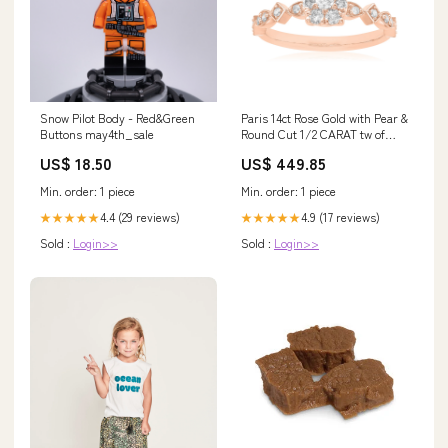
Snow Pilot Body - Red&Green
Paris 14ct Rose Gold with Pear &
Buttons may4th_sale
Round Cut 1/2 CARAT tw of
Diamond Engagement Ring
US$ 18.50
US$ 449.85
figaro chain
Min. order: 1 piece
Min. order: 1 piece
4.4 (29 reviews)
4.9 (17 reviews)
★★★★★
★★★★★
Sold :
Login>>
Sold :
Login>>