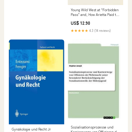
Young Wild West at "Forbidden
Pass" and, How Arietta Paid the
Toll formatIsbn:Softcover -
US$ 12.90
9783849186074
★★★★★
4.3 (14 reviews)
Sozialisationsprozesse und
Gynäkologie und Recht Jr
Karrierewege von Offizieren der