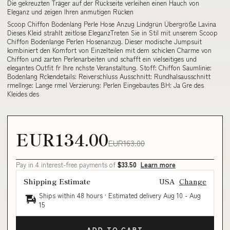
Die gekreuzten Träger auf der Rückseite verleihen einen Hauch von
Eleganz und zeigen Ihren anmutigen Rücken
Scoop Chiffon Bodenlang Perle Hose Anzug Lindgrün Übergröße Lavina
Dieses Kleid strahlt zeitlose EleganzTreten Sie in Stil mit unserem Scoop
Chiffon Bodenlange Perlen Hosenanzug. Dieser modische Jumpsuit
kombiniert den Komfort von Einzelteilen mit dem schicken Charme von
Chiffon und zarten Perlenarbeiten und schafft ein vielseitiges und
elegantes Outfit fr Ihre nchste Veranstaltung. Stoff: Chiffon Saumlinie:
Bodenlang Rckendetails: Reiverschluss Ausschnitt: Rundhalsausschnitt
rmellnge: Lange rmel Verzierung: Perlen Eingebautes BH: Ja Gre des
Kleides des
EUR134.00
EUR163.00
Pay in 4 interest-free payments of
$33.50
Learn more
Shipping Estimate
USA
Change
Ships within 48 hours · Estimated delivery
Aug 10
-
Aug
15
ADD TO CART