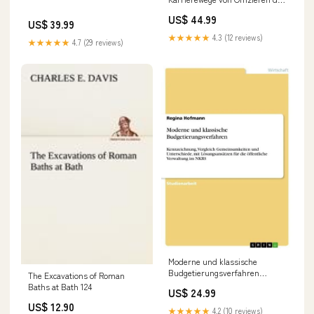
Wehrmacht unter besonderer
US$ 44.99
Berücksichtigung der
US$ 39.99
Sozialisationsrolle der
★★★★★
4.3 (12 reviews)
★★★★★
4.7 (29 reviews)
Hitlerjugend
formatIsbn:Softcover -
9783656348757
Moderne und klassische
Budgetierungsverfahren
The Excavations of Roman
formatIsbn:Softcover -
Baths at Bath 124
US$ 24.99
9783656352013
US$ 12.90
★★★★★
4.2 (10 reviews)