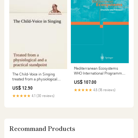
Mediterranean Ecosystems
WHO International Programme
The Child-Voice in Singing
on Chemical Safety
treated from a physiological
US$ 107.00
and a practical standpoint and
US$ 12.90
especially adapted to schools
★★★★★
4.8 (18 reviews)
and boy choirs
★★★★★
4.1 (30 reviews)
formatIsbn:Softcover -
9783849185244
Recommand Products