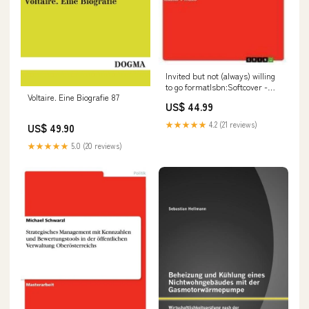
Invited but not (always) willing
to go formatIsbn:Softcover -
Voltaire. Eine Biografie 87
9783656346432
US$ 44.99
★★★★★
4.2 (21 reviews)
US$ 49.90
★★★★★
5.0 (20 reviews)