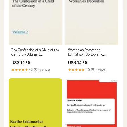
The Confession of a Child of the
Woman as Decoration
Century - Volume 2
formatIsbn:Softcover -
formatIsbn:Softcover -
9783849188320
US$ 12.90
US$ 14.90
9783849185688
★★★★★
4.8 (23 reviews)
★★★★★
4.0 (25 reviews)