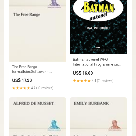
Batman aukene! WHO
International Programme on
The Free Range
Chemical Safety
formatIsbn:Softcover -
US$ 16.60
9783849190224
US$ 17.90
★★★★★
4.4 (21 reviews)
★★★★★
4.7 (10 reviews)