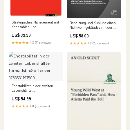
Strategisches Management mit
Beheizung und Kühlung eines
Kennzahlen und
Nichtwohngebäudes mit der
Bewertungstools in der
Gasmotorwärmepumpe:
US$ 39.99
US$ 58.00
öffentlichen Verwaltung
Wirtschaftlichkeitsprüfung nach
Oberösterreichs
der VDI 2067 unter
★★★★★
4.3 (11 reviews)
★★★★★
4.2 (23 reviews)
formatIsbn:Softcover -
Berücksichtigung von
9783656346685
ökologischen und
ökonomischen Aspekten
formatIsbn:Softcover -
9783842880450
Ehestabilität in der zweiten
Lebenshälfte
formatIsbn:Softcover -
US$ 54.99
9783531197500
★★★★★
4.0 (7 reviews)