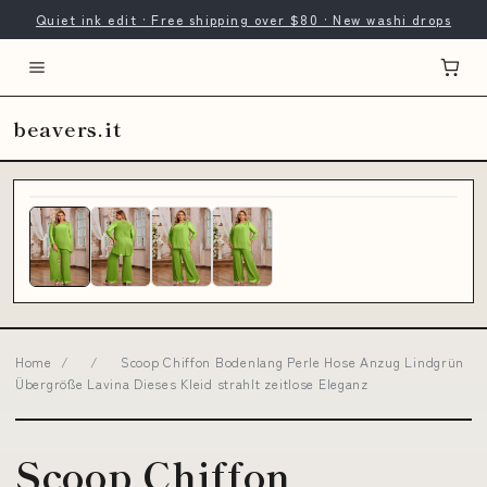
Quiet ink edit · Free shipping over $80 · New washi drops
beavers.it
Home
/
/
Scoop Chiffon Bodenlang Perle Hose Anzug Lindgrün
Übergröße Lavina Dieses Kleid strahlt zeitlose Eleganz
Scoop Chiffon