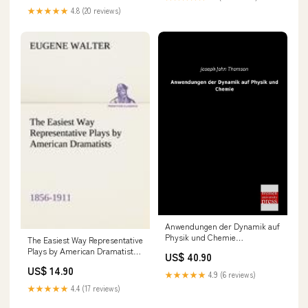
★★★★★
4.8 (20 reviews)
Anwendungen der Dynamik auf
Physik und Chemie
The Easiest Way Representative
formatIsbn:Softcover -
Plays by American Dramatists:
US$ 40.90
9783955622190
1856-1911 formatIsbn:Softcover
US$ 14.90
- 9783849187507
★★★★★
4.9 (6 reviews)
★★★★★
4.4 (17 reviews)