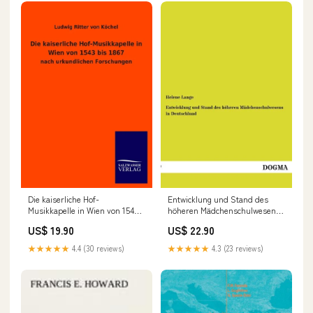
Die kaiserliche Hof-
Entwicklung und Stand des
Musikkapelle in Wien von 1543
höheren Mädchenschulwesens
bis 1867 53
in Deutschland
US$ 19.90
US$ 22.90
formatIsbn:Softcover -
9783955079758
★★★★★
4.4 (30 reviews)
★★★★★
4.3 (23 reviews)