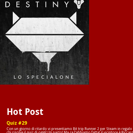
Hot Post
Quiz #29
Con un giorno di ritardo vi presentiamo Bit trip Runner 2 per Steam in regalo
chi risolve il quiz di oggi! Un parto! Ma ce l’abbiamo fatta! il vicintore è Riccar