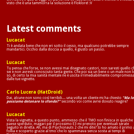
visto che è una tammorra la soluzione è Floklore! :V
Latest comments
Lucacat
Ti è andata bene che non eri sotto il cesso, ma qualcuno potrebbe sempre
mandartici. Occhio dalla doccia a quello, è giusto un passo.
Lucacat
Tu pensa che forse, se non avessi mai disegnato castori, non saresti quello c
sei e non avresti conosciuto tanta gente. Che poi sia un bene o un male non l
so, di certo la mia sanità mentale ne è uscita irrimediabilmente compromess
dalle tue vignette.
Carlo Lucera (HatDroid)
Dai, alcune non sono così terribili.... una volta un cliente mi ha chiesto
"Ma lo
possiamo detonare lo sfondo?"
secondo voi come avrei dovuto reagire?
Lucacat
Vista la vignetta, a questo punto, ammesso che il TMO non finisca in qualche
paese sperduto, magari per il prossimo E3 mi prenoto per eventuali serate
seguito in diretta. Ah, ma di Psychonauts 2 che mi dite? Io ho amato il primo 
follia e scoperto grazie al tmo che lo spammava senza sosta ai tempi di