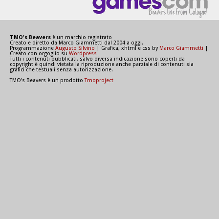
TMO's Beavers
è un marchio registrato
Creato e diretto da Marco Giammetti dal 2004 a oggi.
Programmazione
Augusto Silvino
| Grafica, xhtml e css by
Marco Giammetti
|
Creato con orgoglio su
Wordpress
Tutti i contenuti pubblicati, salvo diversa indicazione sono coperti da
copyright è quindi vietata la riproduzione anche parziale di contenuti sia
grafici che testuali senza autorizzazione.
TMO's Beavers è un prodotto
Tmoproject