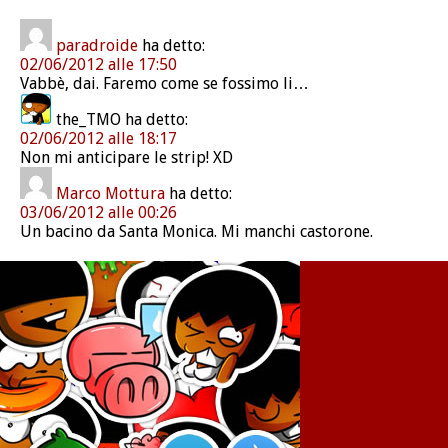
paradroide
ha detto:
02/06/2012 alle 17:50
Vabbè, dai. Faremo come se fossimo li…
the_TMO
ha detto:
02/06/2012 alle 18:17
Non mi anticipare le strip! XD
Marco Mottura
ha detto:
03/06/2012 alle 00:26
Un bacino da Santa Monica. Mi manchi castorone.