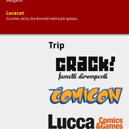
Nextgame.
Lucacat
Eccome, sei tu che dovresti venire più spesso.
Trip