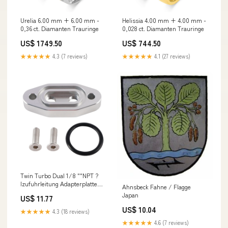
Urelia 6.00 mm + 6.00 mm -
Helissia 4.00 mm + 4.00 mm -
0,36 ct. Diamanten Trauringe
0,028 ct. Diamanten Trauringe
US$ 1749.50
US$ 744.50
★★★★★
4.3 (7 reviews)
★★★★★
4.1 (27 reviews)
Twin Turbo Dual 1/8 ""NPT ?
lzufuhrleitung Adapterplatte
Ahnsbeck Fahne / Flagge
für LS1 LSX LS3 LS2 LQ4
Japan
US$ 11.77
Universal Lock Set
US$ 10.04
★★★★★
4.3 (18 reviews)
★★★★★
4.6 (7 reviews)