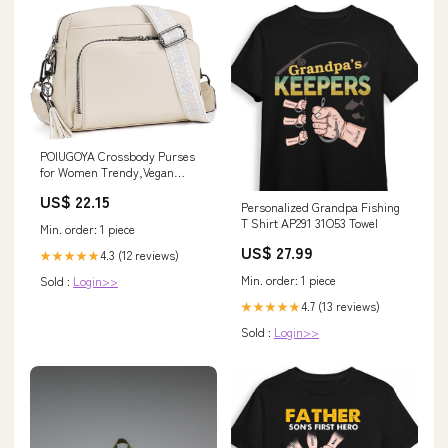
POIUGOYA Crossbody Purses
for Women Trendy,Vegan
Leather Medium Crossbody
US$ 22.15
Bag,Women's Crossbody
Personalized Grandpa Fishing
Travel Purse Built in Wallet:
T Shirt AP291 31O53 Towel
Min. order: 1 piece
Handbags
US$ 27.99
4.3 (12 reviews)
★★★★★
Min. order: 1 piece
Sold :
Login>>
4.7 (13 reviews)
★★★★★
Sold :
Login>>