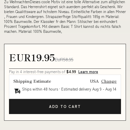
Zu WeihnachtenDieses coole Motiv ist eine tolle Alternative zum alltglichen
Standard. Das Herrenshirt eignet sich auerdem perfekt als Geschenk. Wir
bieten Qualittsware auf hchstem Niveau. Einheitliche Farben in allen Mnner
, Frauen und Kindergren. Strapazierfhige Stoffqualitt: 185g m Material:
100% Baumwolle. Der Klassiker fr den Mann: Stilsicher bei einhundert
Prozent Tragekomfort. Mit diesem Basic T Shirt kannst du nichts falsch
machen. Material: 100% Baumwolle,
EUR19.95
EUR58.95
Pay in 4 interest-free payments of
$4.99
Learn more
Shipping Estimate
USA
Change
Ships within 48 hours · Estimated delivery
Aug 9
-
Aug 14
ADD TO CART