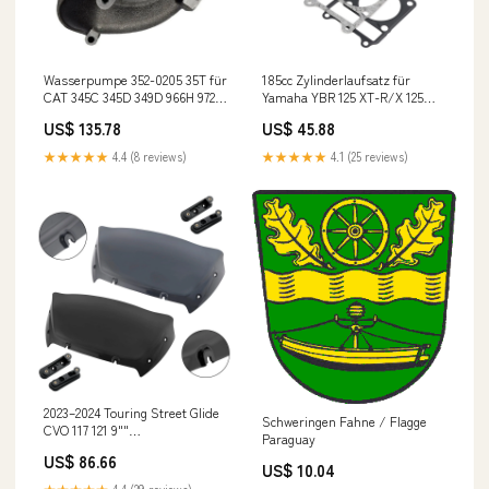
Wasserpumpe 352-0205 35T für
185cc Zylinderlaufsatz für
CAT 345C 345D 349D 966H 972H
Yamaha YBR 125 XT-R/X 125
980C Motor C11 C13 Honda ATV
Rieju MRT Tango RS2 125 Guzzi
US$ 135.78
US$ 45.88
Parts
★★★★★
4.4 (8 reviews)
★★★★★
4.1 (25 reviews)
2023–2024 Touring Street Glide
Schweringen Fahne / Flagge
CVO 117 121 9""
Paraguay
Windschutzscheibe mit
US$ 86.66
Halterung
US$ 10.04
Colors:Smoke+Bracket