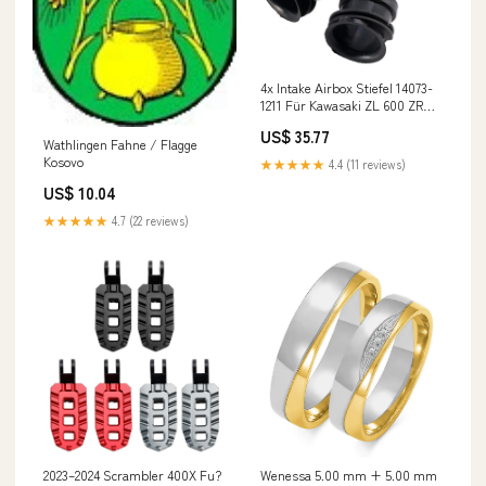
4x Intake Airbox Stiefel 14073-
1211 Für Kawasaki ZL 600 ZR
550 750 Zephyr GPZ GPX BMW
US$ 35.77
Car Other Air & Fuel Delivery
Wathlingen Fahne / Flagge
Kosovo
★★★★★
4.4 (11 reviews)
US$ 10.04
★★★★★
4.7 (22 reviews)
2023–2024 Scrambler 400X Fu?
Wenessa 5.00 mm + 5.00 mm