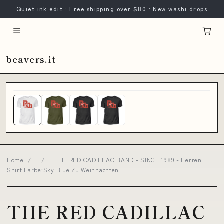
Quiet ink edit · Free shipping over $80 · New washi drops
beavers.it
Home
/
/
THE RED CADILLAC BAND - SINCE 1989 - Herren
Shirt Farbe:Sky Blue Zu Weihnachten
THE RED CADILLAC