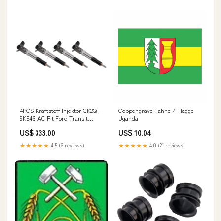
4PCS Kraftstoff Injektor GK2Q-
Coppengrave Fahne / Flagge
9K546-AC Fit Ford Transit
Uganda
Tourneo Focus 2,0 VDO 2143478
US$ 333.00
US$ 10.04
Hyundai Car Sensors
★★★★★
4.5 (6 reviews)
★★★★★
4.0 (21 reviews)