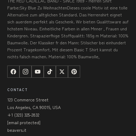
THE RED CADILLAC BAND - SINCE 1989 - Herren Shirt
Farbe:Sky Blue Zu WeihnachtenDieses coole Motiv ist eine tolle
Alternative zum alltglichen Standard. Das Herrenshirt eignet
sich auerdem perfekt als Geschenk. Wir bieten Qualittsware auf
hchstem Niveau. Einheitliche Farben in allen Mnner , Frauen und
Kindergren. Strapazierfhige Stoffqualitt: 185g m Material: 100%
Baumwolle. Der Klassiker fr den Mann: Stilsicher bei einhundert
Prozent Tragekomfort. Mit diesem Basic T Shirt kannst du
nichts falsch machen. Material: 100% Baumwolle,
CONTACT
123 Commerce Street
Los Angeles, CA 90015, USA
+1 (323) 325-2832
[email protected]
beavers.it