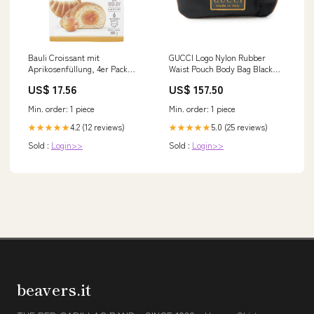
Bauli Croissant mit
GUCCI Logo Nylon Rubber
Aprikosenfüllung, 4er Pack
Waist Pouch Body Bag Black
24x50g Original italienisch
211128 Brown
US$ 17.56
US$ 157.50
Gebäck Tuc
Min. order: 1 piece
Min. order: 1 piece
4.2 (12 reviews)
5.0 (25 reviews)
★★★★★
★★★★★
Sold :
Login>>
Sold :
Login>>
beavers.it