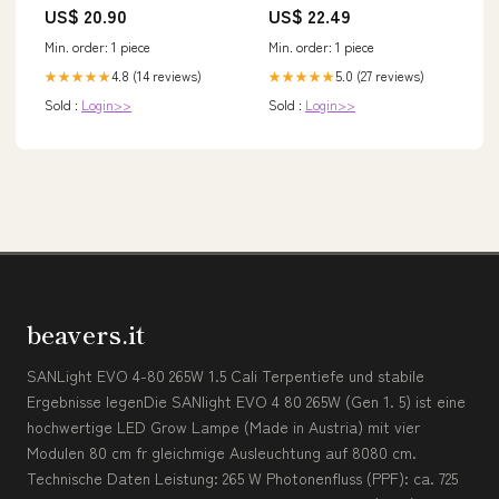
US$ 20.90
US$ 22.49
Min. order: 1 piece
Min. order: 1 piece
4.8 (14 reviews)
5.0 (27 reviews)
★★★★★
★★★★★
Sold :
Login>>
Sold :
Login>>
beavers.it
SANLight EVO 4-80 265W 1.5 Cali Terpentiefe und stabile
Ergebnisse legenDie SANlight EVO 4 80 265W (Gen 1. 5) ist eine
hochwertige LED Grow Lampe (Made in Austria) mit vier
Modulen 80 cm fr gleichmige Ausleuchtung auf 8080 cm.
Technische Daten Leistung: 265 W Photonenfluss (PPF): ca. 725