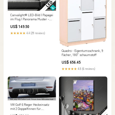
Canvalight® LED-Bild | Papagei
im Flug | Panorama Muster -
Texturen
US$ 149.50
★★★★★
4.4 (29 reviews)
Quadro - Eigentumsschrank, 9
Fächer, 180° schaumstoff
US$ 656.45
★★★★★
4.8 (6 reviews)
VW Golf 6 Rieger Heckeinsatz
mit 2 Doppelfinnen für
Doppelendrohr mittig, ABS,