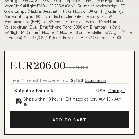
SANLight EVO 4-80 265W 1.5 Cali Terpentiefe und stabile Ergebnisse
legenDie SANlight EVO 4 80 265W (Gen 1. 5) ist eine hochwertige LED
Grow Lampe (Made in Austria) mit vier Modulen 80 cm fr gleichmige
Ausleuchtung auf 8080 cm. Technische Daten Leistung: 265 W
Photonenfluss (PPF): ca. 725 mol s Effizienz: 2,75 mol J Spektrum:
Vollspektrum (Dual) Empfohlene Flche: 8080 cm Dimmbar: ja (mit
SANlight M Dimmer) Module: 4 Module 80 cm Hersteller: SANlight (Made
in Austria) Mae: 64,3 29,1 11,6 cm Fr welche Flche? Optimal fr 8080
EUR206.00
EUR248.00
Pay in 4 interest-free payments of
$51.50
Learn more
Shipping Estimate
USA
Change
Ships within 48 hours · Estimated delivery
Aug 10
-
Aug
15
ADD TO CART