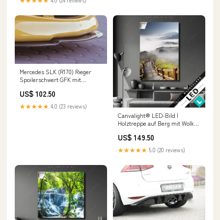
Mercedes SLK (R170) Rieger
Spoilerschwert GFK mit
Kohlefaserauflage für
US$ 102.50
Spoilerlippe 70002 und
Spoileransatz 70001 gekantete
★★★★★
4.0 (23 reviews)
Version, für Spoilerlippe, für
Canvalight® LED-Bild |
Spoileransatz, GFK, Carbon,
Holztreppe auf Berg mit Wolken
inkl. Montagezubehör BMW 1er
| Hochformat Größe in cm:150 x
M Coupe (M-V)
US$ 149.50
300
★★★★★
5.0 (20 reviews)