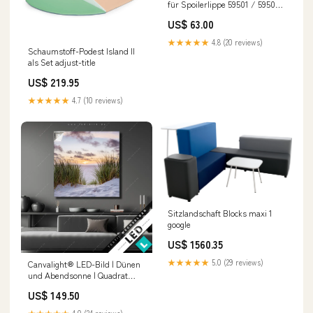
für Spoilerlippe 59501 / 59503
mittig, ABS, inkl.
US$ 63.00
Montagezubehör, ABE CV.02L
★★★★★
4.8 (20 reviews)
Schaumstoff-Podest Island II
als Set adjust-title
US$ 219.95
★★★★★
4.7 (10 reviews)
Sitzlandschaft Blocks maxi 1
google
US$ 1560.35
★★★★★
5.0 (29 reviews)
Canvalight® LED-Bild | Dünen
und Abendsonne | Quadrat
Größe in cm:170 x 170
US$ 149.50
★★★★★
4.0 (24 reviews)