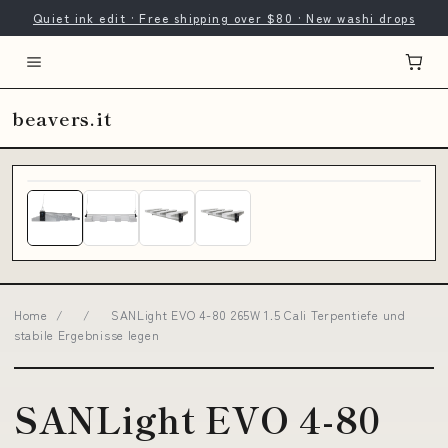
Quiet ink edit · Free shipping over $80 · New washi drops
beavers.it
Home
/
/
SANLight EVO 4-80 265W 1.5 Cali Terpentiefe und
stabile Ergebnisse legen
SANLight EVO 4-80