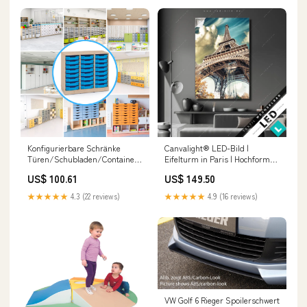
Konfigurierbare Schränke
Canvalight® LED-Bild |
Türen/Schubladen/Container
Eifelturm in Paris | Hochformat
- FERIA-Serie adjust-title
Getränke
US$ 100.61
US$ 149.50
★★★★★
4.3 (22 reviews)
★★★★★
4.9 (16 reviews)
VW Golf 6 Rieger Spoilerschwert