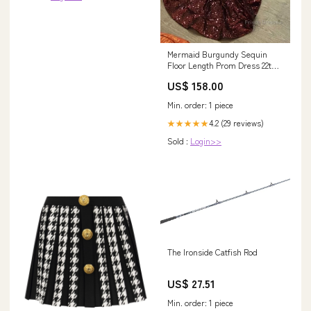
Mermaid Burgundy Sequin
Floor Length Prom Dress 22th
Birthday Outfit Size:US24
US$ 158.00
Min. order: 1 piece
4.2 (29 reviews)
★★★★★
Sold :
Login>>
The Ironside Catfish Rod
US$ 27.51
Min. order: 1 piece