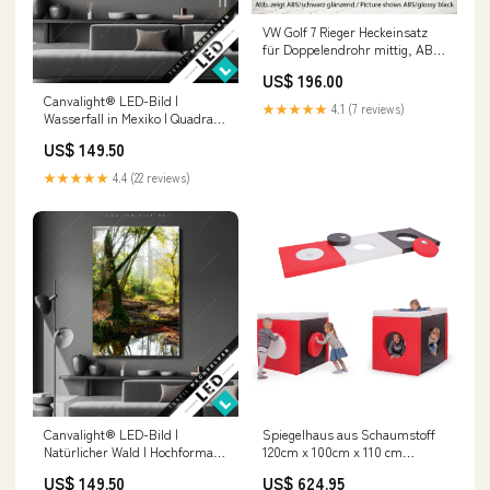
VW Golf 7 Rieger Heckeinsatz
für Doppelendrohr mittig, ABS,
Carbon-Look, inkl.
US$ 196.00
Montagezubehör, Gutachten
Canvalight® LED-Bild |
Audi A4 (8E) Typ B7
★★★★★
4.1 (7 reviews)
Wasserfall in Mexiko | Quadrat
Blattadern
US$ 149.50
★★★★★
4.4 (22 reviews)
Canvalight® LED-Bild |
Spiegelhaus aus Schaumstoff
Natürlicher Wald | Hochformat
120cm x 100cm x 110 cm
Größe in cm:120 x 160
schaumstoff
US$ 149.50
US$ 624.95