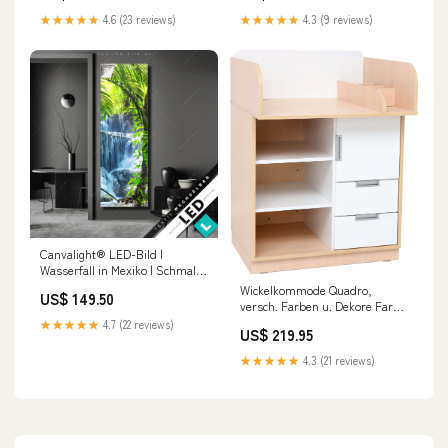
★★★★★
4.6 (23 reviews)
★★★★★
4.3 (9 reviews)
Canvalight® LED-Bild |
Wasserfall in Mexiko | Schmal
Hansestadt Hamburg
Wickelkommode Quadro,
US$ 149.50
versch. Farben u. Dekore Farbe
Wickelauflage:blau
★★★★★
4.7 (22 reviews)
US$ 219.95
★★★★★
4.3 (21 reviews)