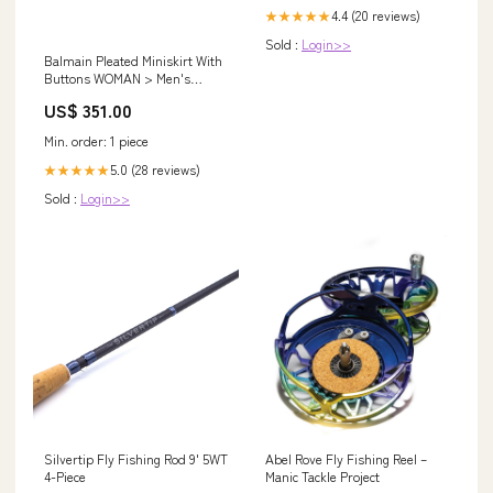
4.4 (20 reviews)
★★★★★
Sold :
Login>>
Balmain Pleated Miniskirt With
Buttons WOMAN > Men's
Sweatshirt
US$ 351.00
Min. order: 1 piece
5.0 (28 reviews)
★★★★★
Sold :
Login>>
Silvertip Fly Fishing Rod 9' 5WT
Abel Rove Fly Fishing Reel –
4-Piece
Manic Tackle Project