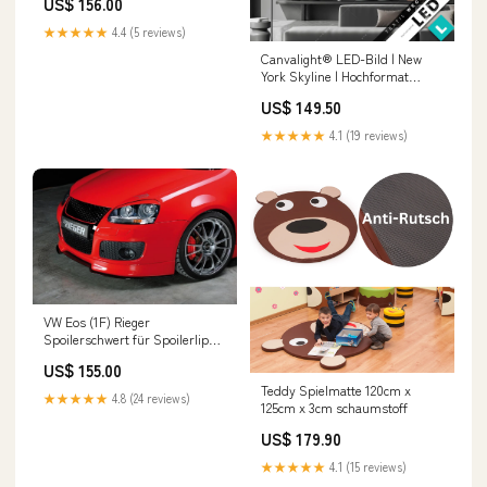
US$ 156.00
inkl. Montagezubehör,
Gutachten Design
★★★★★
4.4 (5 reviews)
Canvalight® LED-Bild | New
York Skyline | Hochformat
Größe in cm:60 x 120
US$ 149.50
★★★★★
4.1 (19 reviews)
VW Eos (1F) Rieger
Spoilerschwert für Spoilerlippe
59420 (VW Eos, Golf 5 R32)
US$ 155.00
gekantete Version, für
Teddy Spielmatte 120cm x
Spoilerlippe, ABS, inkl.
★★★★★
4.8 (24 reviews)
125cm x 3cm schaumstoff
Montagezubehör, ABE Ford
Escort 4
US$ 179.90
★★★★★
4.1 (15 reviews)