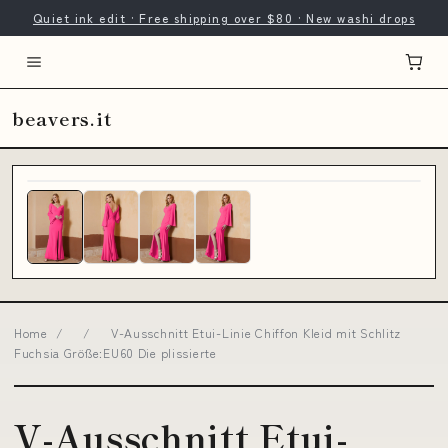
Quiet ink edit · Free shipping over $80 · New washi drops
beavers.it
Home
/
/
V-Ausschnitt Etui-Linie Chiffon Kleid mit Schlitz
Fuchsia Größe:EU60 Die plissierte
V-Ausschnitt Etui-