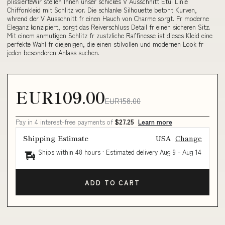
plissierteWir stellen Ihnen unser schickes V Ausschnitt Etui Linie
Chiffonkleid mit Schlitz vor. Die schlanke Silhouette betont Kurven,
whrend der V Ausschnitt fr einen Hauch von Charme sorgt. Fr moderne
Eleganz konzipiert, sorgt das Reiverschluss Detail fr einen sicheren Sitz.
Mit einem anmutigen Schlitz fr zustzliche Raffinesse ist dieses Kleid eine
perfekte Wahl fr diejenigen, die einen stilvollen und modernen Look fr
jeden besonderen Anlass suchen.
EUR109.00
EUR158.00
Pay in 4 interest-free payments of
$27.25
Learn more
Shipping Estimate
USA
Change
Ships within 48 hours · Estimated delivery
Aug 9
-
Aug 14
ADD TO CART