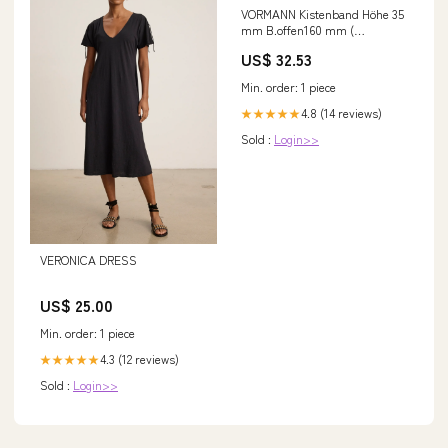
VORMANN Kistenband Höhe 35
mm B.offen160 mm (
3000272352 ) Bosch
US$ 32.53
Strategischer Einkauf
Min. order: 1 piece
4.8 (14 reviews)
★★★★★
Sold :
Login>>
VERONICA DRESS
US$ 25.00
Min. order: 1 piece
4.3 (12 reviews)
★★★★★
Sold :
Login>>