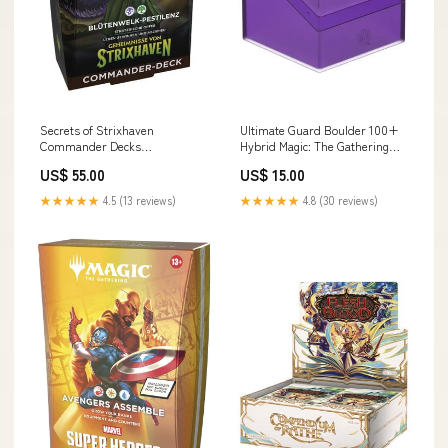
Secrets of Strixhaven
Ultimate Guard Boulder 100+
Commander Decks
Hybrid Magic: The Gathering
"Witherbloom pestilence"
"Mana Edition" - Swamp
US$ 55.00
US$ 15.00
deutsch PreRelease
Cyberpunk
★★★★★
4.5 (13 reviews)
★★★★★
4.8 (30 reviews)