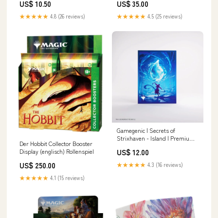
US$ 10.50
US$ 35.00
★★★★★
4.8 (26 reviews)
★★★★★
4.5 (25 reviews)
Gamegenic | Secrets of
Strixhaven - Island | Premium
Der Hobbit Collector Booster
Art Sleeves Cyberpunk
Display (englisch) Rollenspiel
US$ 12.00
US$ 250.00
★★★★★
4.3 (16 reviews)
★★★★★
4.1 (15 reviews)