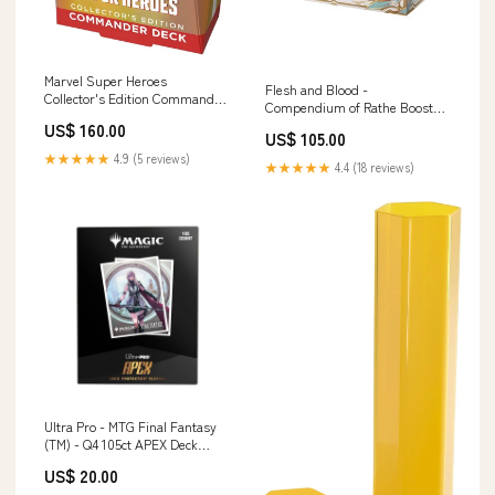
Marvel Super Heroes
Flesh and Blood -
Collector's Edition Commander
Compendium of Rathe Booster
Deck "Avengers
Display (englisch) Cyberpunk
US$ 160.00
Assemble"englisch Rollenspiel
US$ 105.00
★★★★★
4.9 (5 reviews)
★★★★★
4.4 (18 reviews)
Ultra Pro - MTG Final Fantasy
(TM) - Q4 105ct APEX Deck
Protector Sleeves Lightning
US$ 20.00
Cyberpunk