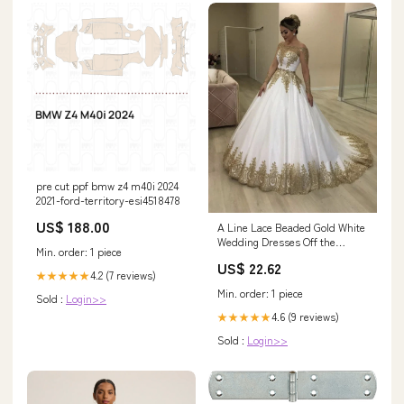
pre cut ppf bmw z4 m40i 2024
2021-ford-territory-esi4518478
US$ 188.00
A Line Lace Beaded Gold White
Wedding Dresses Off the
Min. order: 1 piece
Shoulder US10 / Custom Color
US$ 22.62
4.2 (7 reviews)
★★★★★
Min. order: 1 piece
Sold :
Login>>
4.6 (9 reviews)
★★★★★
Sold :
Login>>