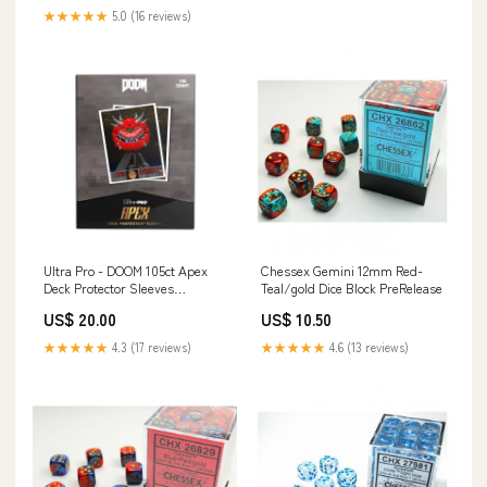
★★★★★
5.0 (16 reviews)
Ultra Pro - DOOM 105ct Apex
Chessex Gemini 12mm Red-
Deck Protector Sleeves
Teal/gold Dice Block PreRelease
Cacodemon for Bethesda -
US$ 20.00
US$ 10.50
Doom Rollenspiel
★★★★★
4.3 (17 reviews)
★★★★★
4.6 (13 reviews)