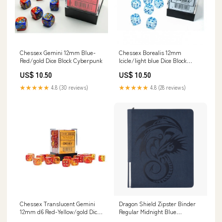
Chessex Gemini 12mm Blue-
Chessex Borealis 12mm
Red/gold Dice Block Cyberpunk
Icicle/light blue Dice Block
Rollenspiel
US$ 10.50
US$ 10.50
★★★★★
4.8 (30 reviews)
★★★★★
4.8 (28 reviews)
Chessex Translucent Gemini
Dragon Shield Zipster Binder
12mm d6 Red-Yellow/gold Dice
Regular Midnight Blue
Block Würfel
Rollenspiel