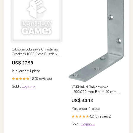
Gibsons Jokesaws Christmas
Crackers 1000 Piece Puzzle vr-
id-101726
US$ 27.99
Min. order: 1 piece
4.2 (8 reviews)
★★★★★
Sold :
Login>>
VORMANN Balkenwinkel
L200x200 mm Breite 40 mm (
3000272410 ) CS - o.böning
US$ 43.13
Min. order: 1 piece
4.2 (9 reviews)
★★★★★
Sold :
Login>>