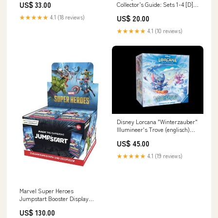
US$ 33.00
Collector’s Guide: Sets 1-4 [D]
Cyberpunk
★★★★★
4.1 (18 reviews)
US$ 20.00
★★★★★
4.1 (10 reviews)
Disney Lorcana "Winterzauber"
Illumineer's Trove (englisch)
Cyberpunk
US$ 45.00
★★★★★
4.1 (19 reviews)
Marvel Super Heroes
Jumpstart Booster Display
(deutsch) PreRelease
US$ 130.00