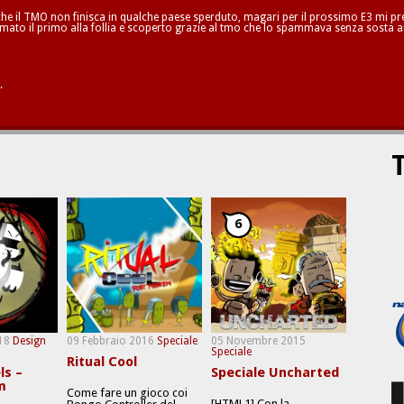
he il TMO non finisca in qualche paese sperduto, magari per il prossimo E3 mi pren
mato il primo alla follia e scoperto grazie al tmo che lo spammava senza sosta a
.
T
6
18
Design
09 Febbraio 2016
Speciale
05 Novembre 2015
Speciale
Ritual Cool
ls –
Speciale Uncharted
m
Come fare un gioco coi
[HTML1] Con la