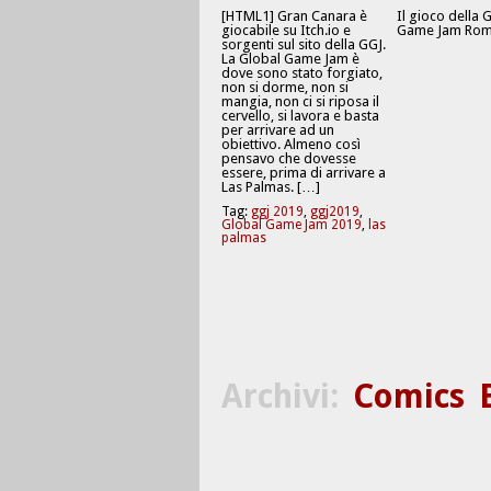
[HTML1] Gran Canara è
Il gioco della 
giocabile su Itch.io e
Game Jam Rom
sorgenti sul sito della GGJ.
La Global Game Jam è
dove sono stato forgiato,
non si dorme, non si
mangia, non ci si riposa il
cervello, si lavora e basta
per arrivare ad un
obiettivo. Almeno così
pensavo che dovesse
essere, prima di arrivare a
Las Palmas. […]
Tag:
ggj 2019
,
ggj2019
,
Global Game Jam 2019
,
las
palmas
Archivi:
Comics