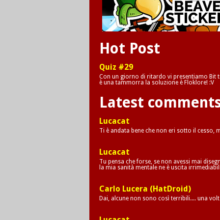
Hot Post
Quiz #29
Con un giorno di ritardo vi presentiamo Bit tr
è una tammorra la soluzione è Floklore! :V
Latest comment
Lucacat
Ti è andata bene che non eri sotto il cesso,
Lucacat
Tu pensa che forse, se non avessi mai disegna
la mia sanità mentale ne è uscita irrimediab
Carlo Lucera (HatDroid)
Dai, alcune non sono così terribili.... una vol
Lucacat