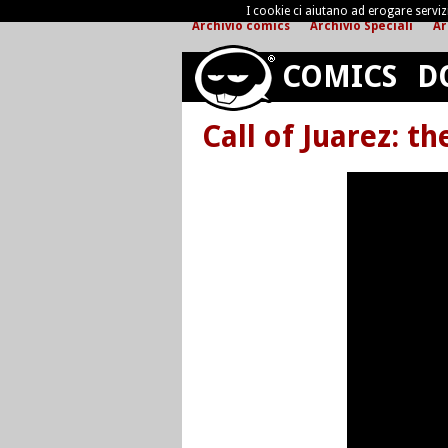
I cookie ci aiutano ad erogare servizi 
Archivio comics
Archivio Speciali
Ar
COMICS
D
Call of Juarez: th