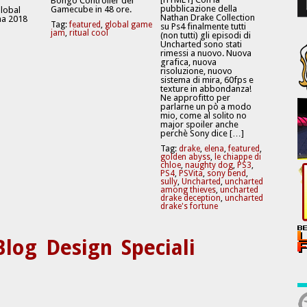
Bongo Controller del
pubblicazione della
Gamecube in 48 ore.
Global
Nathan Drake Collection
a 2018
Tag:
featured
,
global game
su Ps4 finalmente tutti
jam
,
ritual cool
(non tutti) gli episodi di
Uncharted sono stati
rimessi a nuovo. Nuova
grafica, nuova
risoluzione, nuovo
sistema di mira, 60fps e
texture in abbondanza!
Ne approfitto per
parlarne un pò a modo
mio, come al solito no
major spoiler anche
perchè Sony dice […]
Tag:
drake
,
elena
,
featured
,
golden abyss
,
le chiappe di
chloe
,
naughty dog
,
PS3
,
PS4
,
PSVita
,
sony bend
,
sully
,
Uncharted
,
uncharted
among thieves
,
uncharted
drake deception
,
uncharted
drake's fortune
Blog
Design
Speciali