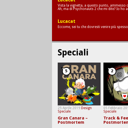
Vista la vignetta, a questo punto, ammesso c
Ah, ma di Psychonauts 2 che mi dite? Io ho a
Lucacat
Eccome, sei tu che dovresti venire più spesso
Speciali
5
2
25 Aprile 2019
Design
05 Febbraio 20
Speciale
Speciale
Gran Canara –
Track & Fee
Postmortem
Postmorte