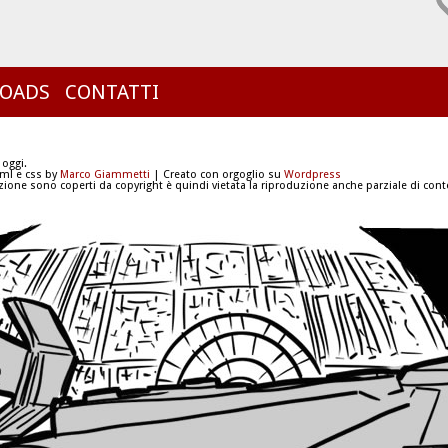
OADS
CONTATTI
 oggi.
tml e css by
Marco Giammetti
| Creato con orgoglio su
Wordpress
azione sono coperti da copyright è quindi vietata la riproduzione anche parziale di conte