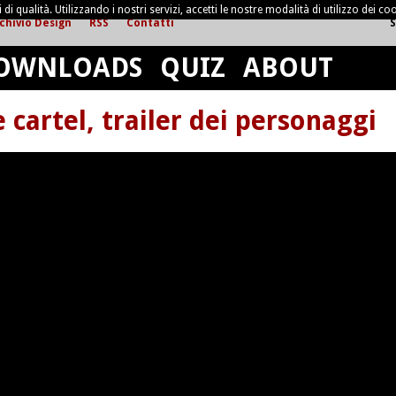
di qualità. Utilizzando i nostri servizi, accetti le nostre modalità di utilizzo dei coo
chivio Design
RSS
Contatti
S
OWNLOADS
QUIZ
ABOUT
e cartel, trailer dei personaggi