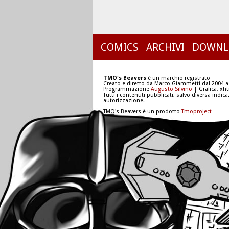
COMICS
ARCHIVI
DOWNL
TMO's Beavers
è un marchio registrato
Creato e diretto da Marco Giammetti dal 2004 a
Programmazione
Augusto Silvino
| Grafica, xh
Tutti i contenuti pubblicati, salvo diversa indic
autorizzazione.
TMO's Beavers è un prodotto
Tmoproject