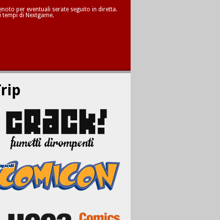
oto per eventuali serate seguito in diretta.
i tempi di Nextgame.
rip