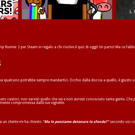
ip Runner 2 per Steam in regalo a chi risolve il quiz di oggi! Un parto! Ma ce l’abbi
s
 ma qualcuno potrebbe sempre mandartici. Occhio dalla doccia a quello, è giusto 
to castori, non saresti quello che sei e non avresti conosciuto tanta gente. Che p
ilmente compromessa dalle tue vignette.
ta un cliente mi ha chiesto
"Ma lo possiamo detonare lo sfondo?"
secondo voi co