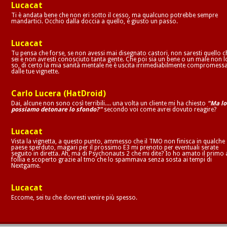
Lucacat
Ti è andata bene che non eri sotto il cesso, ma qualcuno potrebbe sempre
mandartici. Occhio dalla doccia a quello, è giusto un passo.
Lucacat
Tu pensa che forse, se non avessi mai disegnato castori, non saresti quello c
sei e non avresti conosciuto tanta gente. Che poi sia un bene o un male non l
so, di certo la mia sanità mentale ne è uscita irrimediabilmente compromess
dalle tue vignette.
Carlo Lucera (HatDroid)
Dai, alcune non sono così terribili.... una volta un cliente mi ha chiesto
"Ma lo
possiamo detonare lo sfondo?"
secondo voi come avrei dovuto reagire?
Lucacat
Vista la vignetta, a questo punto, ammesso che il TMO non finisca in qualche
paese sperduto, magari per il prossimo E3 mi prenoto per eventuali serate
seguito in diretta. Ah, ma di Psychonauts 2 che mi dite? Io ho amato il primo 
follia e scoperto grazie al tmo che lo spammava senza sosta ai tempi di
Nextgame.
Lucacat
Eccome, sei tu che dovresti venire più spesso.