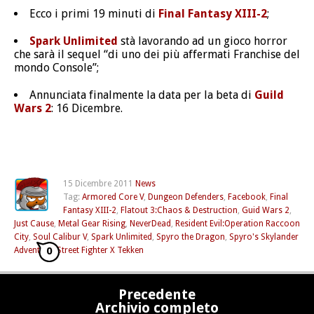
Ecco i primi 19 minuti di
Final Fantasy XIII-2
;
Spark Unlimited
stà lavorando ad un gioco horror
che sarà il sequel “di uno dei più affermati Franchise del
mondo Console”;
Annunciata finalmente la data per la beta di
Guild
Wars 2
: 16 Dicembre.
15 Dicembre 2011
News
Tag:
Armored Core V
,
Dungeon Defenders
,
Facebook
,
Final
Fantasy XIII-2
,
Flatout 3:Chaos & Destruction
,
Guid Wars 2
,
Just Cause
,
Metal Gear Rising
,
NeverDead
,
Resident Evil:Operation Raccoon
City
,
Soul Calibur V
,
Spark Unlimited
,
Spyro the Dragon
,
Spyro's Skylander
0
Adventure
,
Street Fighter X Tekken
Precedente
Archivio completo