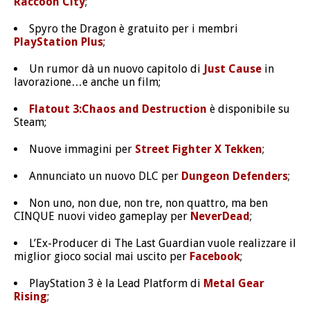
Raccoon City
;
Spyro the Dragon è gratuito per i membri
PlayStation Plus
;
Un rumor dà un nuovo capitolo di
Just Cause
in
lavorazione…e anche un film;
Flatout 3:Chaos and Destruction
è disponibile su
Steam;
Nuove immagini per
Street Fighter X Tekken
;
Annunciato un nuovo DLC per
Dungeon Defenders
;
Non uno, non due, non tre, non quattro, ma ben
CINQUE nuovi video gameplay per
NeverDead
;
L’Ex-Producer di The Last Guardian vuole realizzare il
miglior gioco social mai uscito per
Facebook
;
PlayStation 3 è la Lead Platform di
Metal Gear
Rising
;