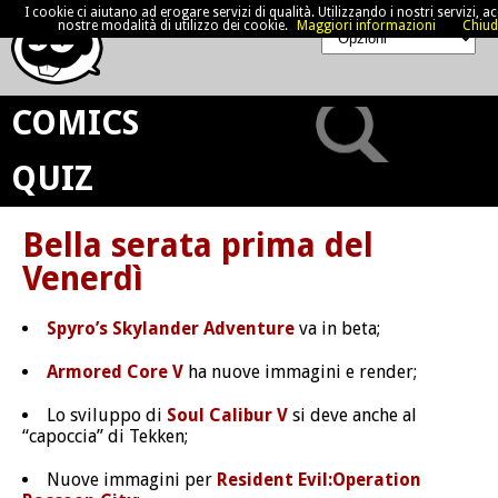
I cookie ci aiutano ad erogare servizi di qualità. Utilizzando i nostri servizi, acc
nostre modalità di utilizzo dei cookie.
Maggiori informazioni
Chiud
COMICS
QUIZ
Bella serata prima del
Venerdì
Spyro’s Skylander Adventure
va in beta;
Armored Core V
ha nuove immagini e render;
Lo sviluppo di
Soul Calibur V
si deve anche al
“capoccia” di Tekken;
Nuove immagini per
Resident Evil:Operation