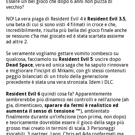
Essere un bel gioco che dopo 6 anni non puzza di
vecchio?
NO! La vera piaga di Resident Evil 4 è
Resident Evil 3.5
,
una beta di cui si sono visti 4 filmati in croce e che,
incredibilmente, risulta più bella del gioco finale anche
se nessuno c’ha mai giocato ed è stata scartata assieme
ad altre 2.
Se veramente vogliamo gettare vomito zombesco su
qualcosa, facciamolo su
Resident Evil 5
: uscire dopo
Dead Space
, vera ed unica saga che ha saputo rinnovare
e migliorare l’incipit di Mikami, con gli stessi contenuti
peggio bilanciati di un titolo della generazione
precedente è stata una vera stronzata. Idem i DLC.
Resident Evil 6
quindi cosa fa? Apparentemente
sembrerebbe più dinamico nei controlli e nell’azione (ah
gia, dimenticavo,
sparare da fermi è realistico ed
aumenta il senso di tensione ™
), ambientato
finalmente durante un’infezione (non prima, non dopo)
e teoricamente dovrebbe essere il gioco della saga più
grosso mai creato in termini di scala. 3 Personaggi
giocabili, 3 partner, Leon, Chris ed Ada confermati ma…