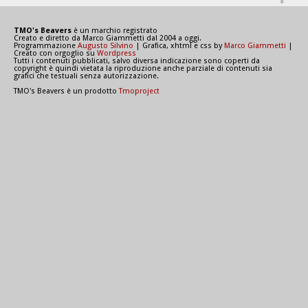
TMO's Beavers
è un marchio registrato
Creato e diretto da Marco Giammetti dal 2004 a oggi.
Programmazione
Augusto Silvino
| Grafica, xhtml e css by
Marco Giammetti
|
Creato con orgoglio su
Wordpress
Tutti i contenuti pubblicati, salvo diversa indicazione sono coperti da
copyright è quindi vietata la riproduzione anche parziale di contenuti sia
grafici che testuali senza autorizzazione.
TMO's Beavers è un prodotto
Tmoproject