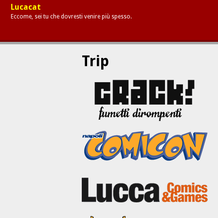
Lucacat
Eccome, sei tu che dovresti venire più spesso.
Trip