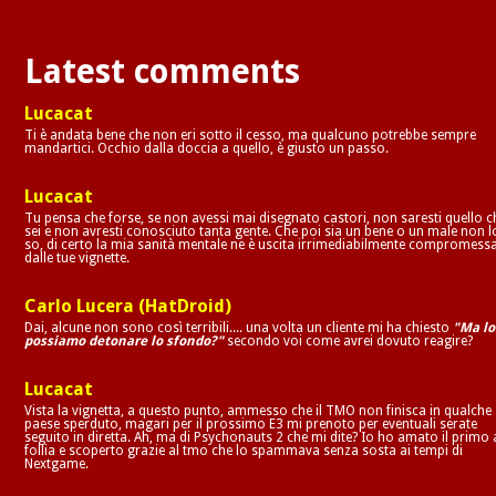
Latest comments
Lucacat
Ti è andata bene che non eri sotto il cesso, ma qualcuno potrebbe sempre
mandartici. Occhio dalla doccia a quello, è giusto un passo.
Lucacat
Tu pensa che forse, se non avessi mai disegnato castori, non saresti quello c
sei e non avresti conosciuto tanta gente. Che poi sia un bene o un male non l
so, di certo la mia sanità mentale ne è uscita irrimediabilmente compromess
dalle tue vignette.
Carlo Lucera (HatDroid)
Dai, alcune non sono così terribili.... una volta un cliente mi ha chiesto
"Ma lo
possiamo detonare lo sfondo?"
secondo voi come avrei dovuto reagire?
Lucacat
Vista la vignetta, a questo punto, ammesso che il TMO non finisca in qualche
paese sperduto, magari per il prossimo E3 mi prenoto per eventuali serate
seguito in diretta. Ah, ma di Psychonauts 2 che mi dite? Io ho amato il primo 
follia e scoperto grazie al tmo che lo spammava senza sosta ai tempi di
Nextgame.