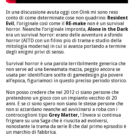
In una discussione avuta oggi con Oink mi sono reso
conto di come determinate cose non quadrino:
Resident
Evil
, l’originale così come il
RE-make
non è un survival
horror. Neanche l’originale impronta,
Alone in the Dark
era un survival horror: erano delle avventure a sfondo
horror (AITD con un filino più di trama e studio della
mitologia moderna) in cui si avanza portando a termine
degli enigmi privi di senso.
Survival horror è una parola terribilmente generica che
non serve ad una beneamata mazza, peggio ancora se
usata per identificare scelte di gamedesign gia povere
all’epoca, figuriamoci in questo preciso periodo storico.
Non posso credere che nel 2012 ci siano persone che
pretendono un gioco con un impianto vecchio di 20
anni. E se ci sono spero non siano le stesse persone che
non si azzardano neanche ad avvicinarsi a roba con i
controcoglioni tipo
Grey Matter,
! Invece si continua
frignare su una Saga che è riuscita ad evolversi,
nonostante la trama da serie B che dal primo episodio è
un marchio di fabbrica.