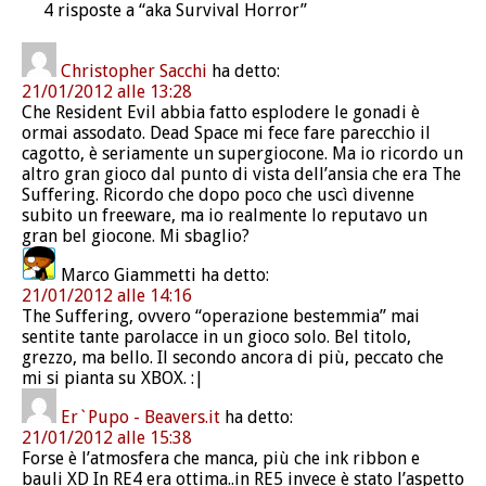
4 risposte a “aka Survival Horror”
Christopher Sacchi
ha detto:
21/01/2012 alle 13:28
Che Resident Evil abbia fatto esplodere le gonadi è
ormai assodato. Dead Space mi fece fare parecchio il
cagotto, è seriamente un supergiocone. Ma io ricordo un
altro gran gioco dal punto di vista dell’ansia che era The
Suffering. Ricordo che dopo poco che uscì divenne
subito un freeware, ma io realmente lo reputavo un
gran bel giocone. Mi sbaglio?
Marco Giammetti
ha detto:
21/01/2012 alle 14:16
The Suffering, ovvero “operazione bestemmia” mai
sentite tante parolacce in un gioco solo. Bel titolo,
grezzo, ma bello. Il secondo ancora di più, peccato che
mi si pianta su XBOX. :|
Er`Pupo - Beavers.it
ha detto:
21/01/2012 alle 15:38
Forse è l’atmosfera che manca, più che ink ribbon e
bauli XD In RE4 era ottima..in RE5 invece è stato l’aspetto