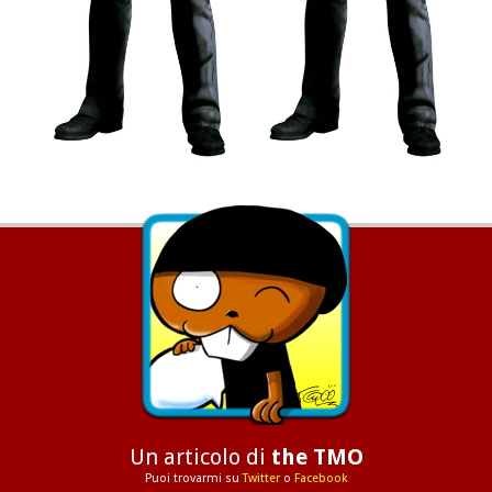
Un articolo di
the TMO
Puoi trovarmi su
Twitter
o
Facebook