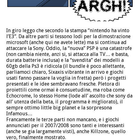
In giro leggo che secondo la stampa “nintendo ha vinto
l’E3”. Da altre parti si tessono lodi per la dimostrazione
microsoft (anche qui ne avete lette) ma si continua ad
attaccare la Sony. Oddio, la “nuova” PSP è una catastrofe
(non cambia niente, anzi si, si attacca alla TV… e basta,
durata batterie inclusa) e la “svendita” dei modelli a
60gb della Ps3 è ridicola (il bundle è poco allettante,
parliamoci chiaro, Sixaxis vibrante in arrivo e giochi
usati fanno passare la voglia in fretta) però i progetti
presentati e le idee sembravano fresche. Pletora di
proiettili come ormai è consuetudine, ma roba come
Echocrome, lo stesso Home (lode all’ ascolto che sony da
all’ utenza della beta, il programma è migliorato), il
sempre ottimo little big planet e la sorpresona
Infamous…
Francamente le terze parti non mancano, e i giochi
annunciati per il 2007/2008 sono tanti e interessanti
(anche se gia largamente visti), anche Killzone, quello
vero, finalmente mostrato.