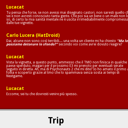
Lucacat
Tu pensa che forse, se non avessi mai disegnato castori, non saresti quello c
sei e non avresti conosciuto tanta gente. Che poi sia un bene o un male non l
so, di certo la mia sanità mentale ne è uscita irrimediabilmente compromess
dalle tue vignette.
Carlo Lucera (HatDroid)
Dai, alcune non sono così terribili.... una volta un cliente mi ha chiesto
"Ma lo
possiamo detonare lo sfondo?"
secondo voi come avrei dovuto reagire?
Lucacat
Vista la vignetta, a questo punto, ammesso che il TMO non finisca in qualche
paese sperduto, magari per il prossimo E3 mi prenoto per eventuali serate
seguito in diretta. Ah, ma di Psychonauts 2 che mi dite? Io ho amato il primo 
follia e scoperto grazie al tmo che lo spammava senza sosta ai tempi di
Nextgame.
Lucacat
Eccome, sei tu che dovresti venire più spesso.
Trip