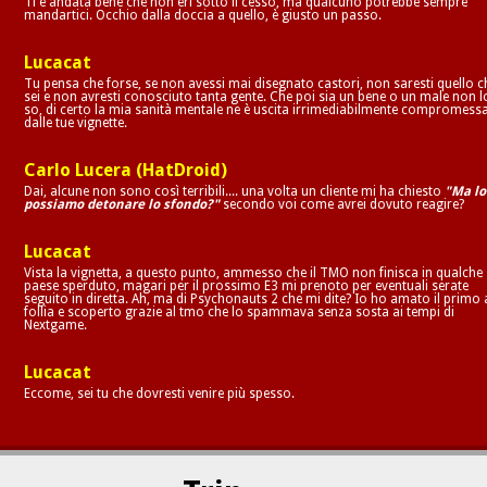
Ti è andata bene che non eri sotto il cesso, ma qualcuno potrebbe sempre
mandartici. Occhio dalla doccia a quello, è giusto un passo.
Lucacat
Tu pensa che forse, se non avessi mai disegnato castori, non saresti quello c
sei e non avresti conosciuto tanta gente. Che poi sia un bene o un male non l
so, di certo la mia sanità mentale ne è uscita irrimediabilmente compromess
dalle tue vignette.
Carlo Lucera (HatDroid)
Dai, alcune non sono così terribili.... una volta un cliente mi ha chiesto
"Ma lo
possiamo detonare lo sfondo?"
secondo voi come avrei dovuto reagire?
Lucacat
Vista la vignetta, a questo punto, ammesso che il TMO non finisca in qualche
paese sperduto, magari per il prossimo E3 mi prenoto per eventuali serate
seguito in diretta. Ah, ma di Psychonauts 2 che mi dite? Io ho amato il primo 
follia e scoperto grazie al tmo che lo spammava senza sosta ai tempi di
Nextgame.
Lucacat
Eccome, sei tu che dovresti venire più spesso.