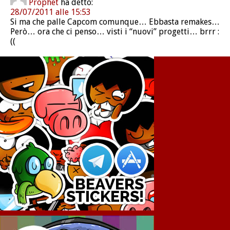
Prophet
ha detto:
28/07/2011 alle 15:53
Si ma che palle Capcom comunque… Ebbasta remakes…
Però… ora che ci penso… visti i “nuovi” progetti… brrr :
((