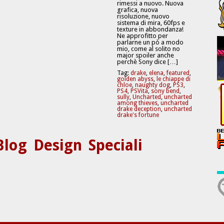
rimessi a nuovo. Nuova
grafica, nuova
risoluzione, nuovo
sistema di mira, 60fps e
texture in abbondanza!
Ne approfitto per
parlarne un pò a modo
mio, come al solito no
major spoiler anche
perchè Sony dice […]
Tag:
drake
,
elena
,
featured
,
golden abyss
,
le chiappe di
chloe
,
naughty dog
,
PS3
,
PS4
,
PSVita
,
sony bend
,
sully
,
Uncharted
,
uncharted
among thieves
,
uncharted
drake deception
,
uncharted
drake's fortune
Blog
Design
Speciali