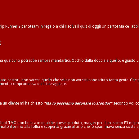
ip Runner 2 per Steam in regalo a chi risolve il quiz di oggi! Un parto! Ma ce l’abbi
s
 ma qualcuno potrebbe sempre mandartici. Occhio dalla doccia a quello, è giusto 
to castori, non saresti quello che sei e non avresti conosciuto tanta gente. Che p
ilmente compromessa dalle tue vignette.
ta un cliente mi ha chiesto
"Ma lo possiamo detonare lo sfondo?"
secondo voi co
he il TMO non finisca in qualche paese sperduto, magari per il prossimo E3 mi pren
mato il primo alla follia e scoperto grazie al tmo che lo spammava senza sosta a