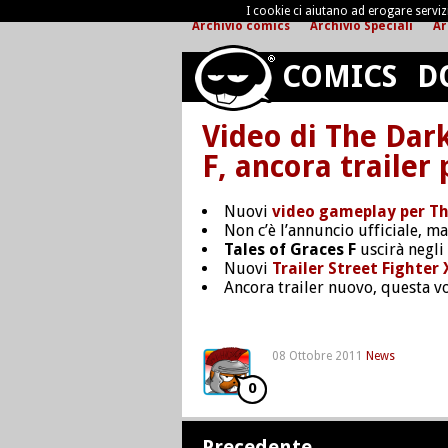
I cookie ci aiutano ad erogare servizi 
Archivio comics
Archivio Speciali
Ar
COMICS
D
Video di The Dark
F, ancora trailer
Nuovi
video gameplay per Th
Non c’è l’annuncio ufficiale, 
Tales of Graces F
uscirà negli 
Nuovi
Trailer Street Fighter
Ancora trailer nuovo, questa v
08 Ottobre 2011
News
0
Precedente