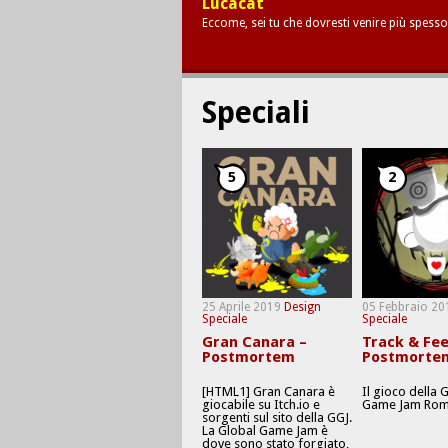
Lucacat
Eccome, sei tu che dovresti venire più spesso
Speciali
5
2
25 Aprile 2019
Design
05 Febbraio 20
Speciale
Speciale
Gran Canara –
Track & Fee
Postmortem
Postmorte
[HTML1] Gran Canara è
Il gioco della 
giocabile su Itch.io e
Game Jam Rom
sorgenti sul sito della GGJ.
La Global Game Jam è
dove sono stato forgiato,