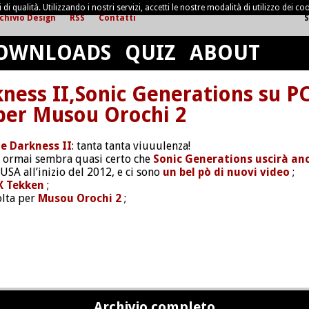
di qualità. Utilizzando i nostri servizi, accetti le nostre modalità di utilizzo dei coo
chivio Design
RSS
Contatti
S
OWNLOADS
QUIZ
ABOUT
ness II,Sonic Generations su PC
 per Musou Orochi 2
e Darkness II
: tanta tanta viuuulenza!
ma ormai sembra quasi certo che
Sonic Generations uscirà an
USA all’inizio del 2012, e ci sono
un bel pò di nuovi video
;
 X Tekken
;
olta per
Musou Orochi 2
;
Archivio completo