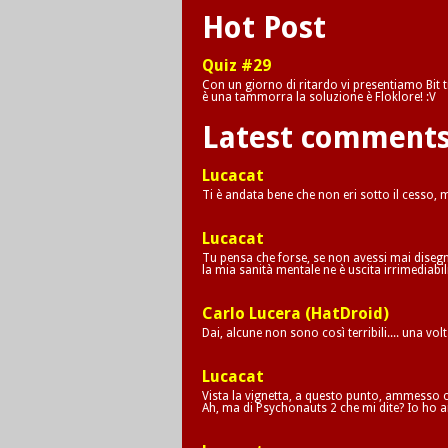
Hot Post
Quiz #29
Con un giorno di ritardo vi presentiamo Bit tr
è una tammorra la soluzione è Floklore! :V
Latest comment
Lucacat
Ti è andata bene che non eri sotto il cesso,
Lucacat
Tu pensa che forse, se non avessi mai disegna
la mia sanità mentale ne è uscita irrimediab
Carlo Lucera (HatDroid)
Dai, alcune non sono così terribili.... una vol
Lucacat
Vista la vignetta, a questo punto, ammesso c
Ah, ma di Psychonauts 2 che mi dite? Io ho a