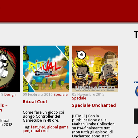
.
T
6
18
Design
09 Febbraio 2016
Speciale
05 Novembre 2015
Speciale
Ritual Cool
ls –
Speciale Uncharted
m
Come fare un gioco coi
[HTML1] Con la
Bongo Controller del
pubblicazione della
Gamecube in 48 ore.
Global
Nathan Drake Collection
a 2018
Tag:
featured
,
global game
su Ps4 finalmente tutti
jam
,
ritual cool
(non tutti) gli episodi di
Uncharted sono stati