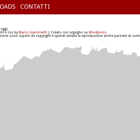
OADS
CONTATTI
 oggi.
tml e css by
Marco Giammetti
| Creato con orgoglio su
Wordpress
azione sono coperti da copyright è quindi vietata la riproduzione anche parziale di conte