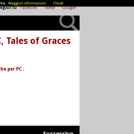
kie.
Maggiori informazioni
Chiudi
eguici Su
Facebook
Twitter
Google+
, Tales of Graces
che per PC
;
Successivo