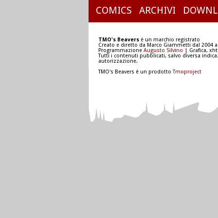
COMICS
ARCHIVI
DOWNL
TMO's Beavers
è un marchio registrato
Creato e diretto da Marco Giammetti dal 2004 a
Programmazione
Augusto Silvino
| Grafica, xh
Tutti i contenuti pubblicati, salvo diversa indic
autorizzazione.
TMO's Beavers è un prodotto
Tmoproject