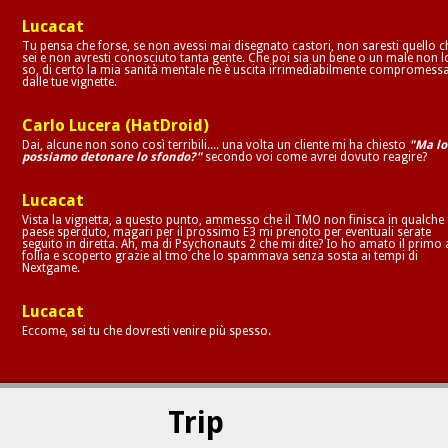
Lucacat
Tu pensa che forse, se non avessi mai disegnato castori, non saresti quello c
sei e non avresti conosciuto tanta gente. Che poi sia un bene o un male non l
so, di certo la mia sanità mentale ne è uscita irrimediabilmente compromess
dalle tue vignette.
Carlo Lucera (HatDroid)
Dai, alcune non sono così terribili.... una volta un cliente mi ha chiesto
"Ma lo
possiamo detonare lo sfondo?"
secondo voi come avrei dovuto reagire?
Lucacat
Vista la vignetta, a questo punto, ammesso che il TMO non finisca in qualche
paese sperduto, magari per il prossimo E3 mi prenoto per eventuali serate
seguito in diretta. Ah, ma di Psychonauts 2 che mi dite? Io ho amato il primo 
follia e scoperto grazie al tmo che lo spammava senza sosta ai tempi di
Nextgame.
Lucacat
Eccome, sei tu che dovresti venire più spesso.
Trip