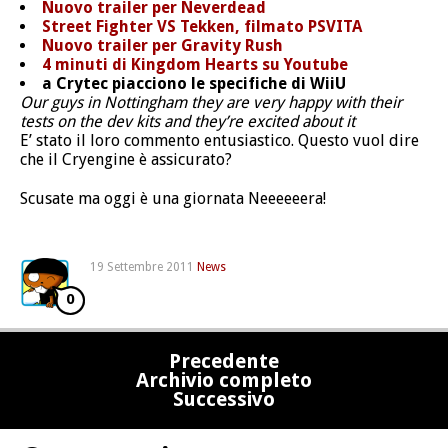
Nuovo trailer per Neverdead
Street Fighter VS Tekken, filmato PSVITA
Nuovo trailer per Gravity Rush
4 minuti di Kingdom Hearts su Youtube
a Crytec piacciono le specifiche di WiiU
Our guys in Nottingham they are very happy with their
tests on the dev kits and they’re excited about it
E’ stato il loro commento entusiastico. Questo vuol dire
che il Cryengine è assicurato?
Scusate ma oggi è una giornata Neeeeeera!
19 Settembre 2011
News
0
Precedente
Archivio completo
Successivo