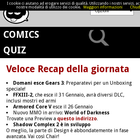
I cookie ci aiutano ad erogare servizi di qualità. Utilizzando i nostri servizi, acc
nostre modalità di utilizzo dei cookie.
Maggiori informazioni
Chiud
COMICS
QUIZ
Veloce Recap della giornata
Domani esce Gears 3
: Preparatevi per un Unboxing
speciale!
FFXIII-2
, che esce il 31 Gennaio, avrà diversi DLC,
inclusi mostri ed armi
Armored Core V
esce il 26 Gennaio
Nuovo MMO in arrivo:
World of Darkness
Trovate una Preview a
questo indirizzo
.
Shadow Complex 2 è in sviluppo
O meglio, la parte di Design è abbondatemente in fase
avanzata. Vai così Chair!