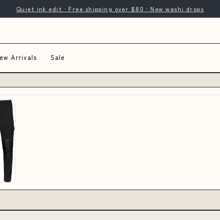
Quiet ink edit · Free shipping over $80 · New washi drops
ew Arrivals
Sale