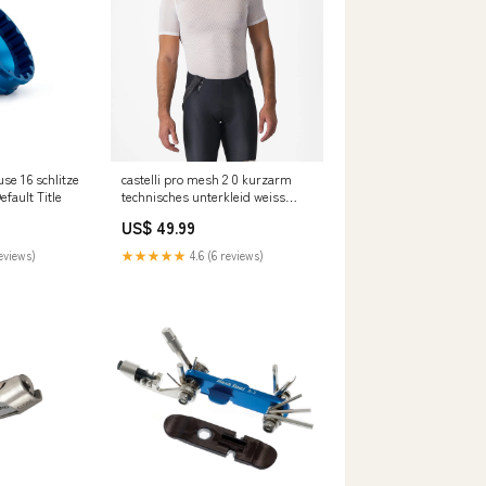
se 16 schlitze
castelli pro mesh 2 0 kurzarm
efault Title
technisches unterkleid weiss
Größe:L
US$ 49.99
reviews)
★★★★★
4.6 (6 reviews)