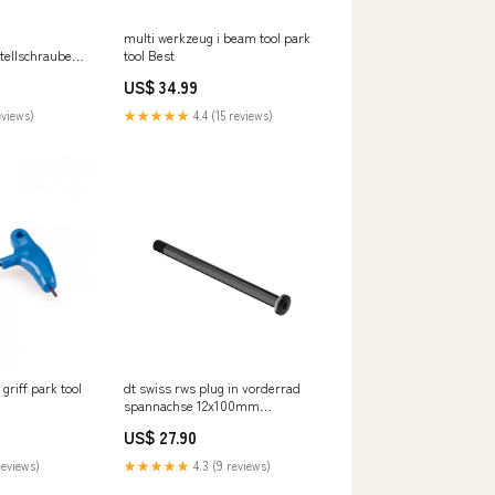
multi werkzeug i beam tool park
tellschraube
tool Best
remssattel
US$ 34.99
eviews)
★★★★★
4.4 (15 reviews)
griff park tool
dt swiss rws plug in vorderrad
spannachse 12x100mm
Titel:Default Title
US$ 27.90
reviews)
★★★★★
4.3 (9 reviews)