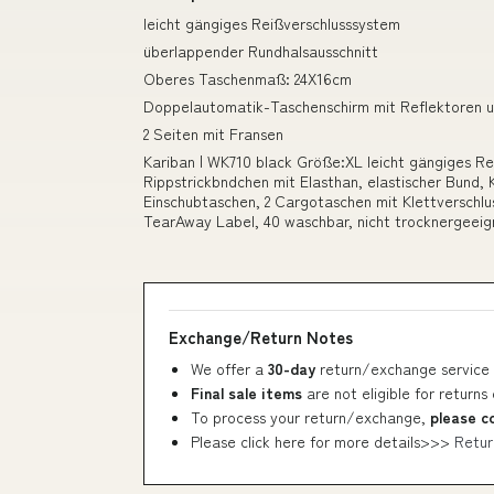
leicht gängiges Reißverschlusssystem
überlappender Rundhalsausschnitt
Oberes Taschenmaß: 24X16cm
Doppelautomatik-Taschenschirm mit Reflektoren 
2 Seiten mit Fransen
Kariban | WK710 black Größe:XL leicht gängiges Re
Rippstrickbndchen mit Elasthan, elastischer Bund, K
Einschubtaschen, 2 Cargotaschen mit Klettverschlus
TearAway Label, 40 waschbar, nicht trocknergeeign
Exchange/Return Notes
We offer a
30-day
return/exchange service 
Final sale items
are not eligible for returns
To process your return/exchange,
please c
Please click here for more details>>>
Retur