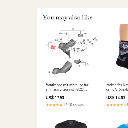
You may also like
frontkappe mit schraube fur
socken fox 6 
shimano ultegra st r8020
camo Größe:4
linkslenker y0e198010 Drop
US$ 17.99
US$ 14.99
★★★★★
4.9 (17 reviews)
★★★★★
4.9