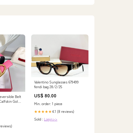
Valentino Sunglasses 679499
fendi bag 28/2/25
US$ 80.00
eversible Belt
alfskin Gold
Min. order: 1 piece
4.1 (8 reviews)
★★★★★
Sold :
Login>>
 reviews)