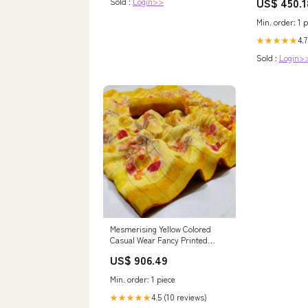
US$ 450.1
Sold :
Login>>
Design for St
Cotton Chamb
Min. order: 1 p
4.7
★★★★★
Sold :
Login>
Mesmerising Yellow Colored
Casual Wear Fancy Printed
Cotton Saree WEDDINGGIFTS
US$ 906.49
Min. order: 1 piece
4.5 (10 reviews)
★★★★★