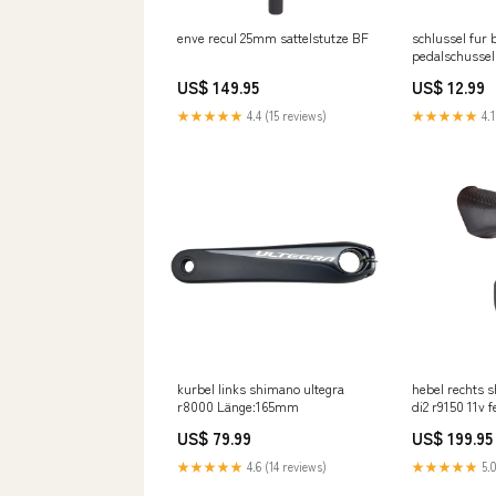
enve recul 25mm sattelstutze BF
schlussel fur 
pedalschussel 
Titel:Default Ti
US$ 149.95
US$ 12.99
★★★★★
4.4 (15 reviews)
★★★★★
4.1
kurbel links shimano ultegra
hebel rechts 
r8000 Länge:165mm
di2 r9150 11v
US$ 79.99
US$ 199.95
★★★★★
4.6 (14 reviews)
★★★★★
5.0