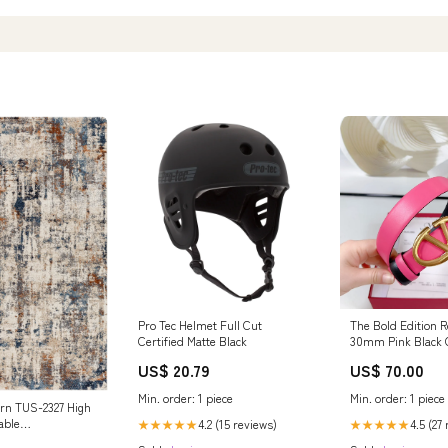
Pro Tec Helmet Full Cut
The Bold Edition R
Certified Matte Black
30mm Pink Black C
Buckle big bang
US$ 20.79
US$ 70.00
Min. order: 1 piece
Min. order: 1 piece
rn TUS-2327 High
able
4.2 (15 reviews)
4.5 (27
★★★★★
★★★★★
, Chic Rectangle