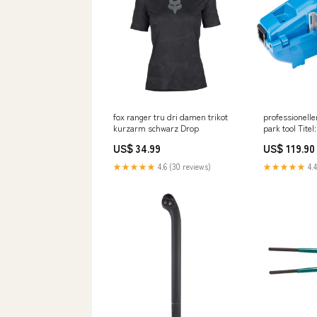
fox ranger tru dri damen trikot
professionelle
kurzarm schwarz Drop
park tool Titel
US$ 34.99
US$ 119.90
★★★★★
4.6 (30 reviews)
★★★★★
4.4