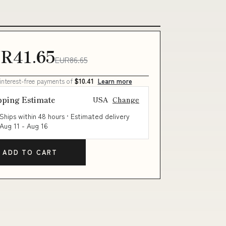
R41.65
EUR86.65
 interest-free payments of
$10.41
Learn more
pping Estimate
USA
Change
Ships within 48 hours · Estimated delivery
Aug 11
-
Aug 16
ADD TO CART