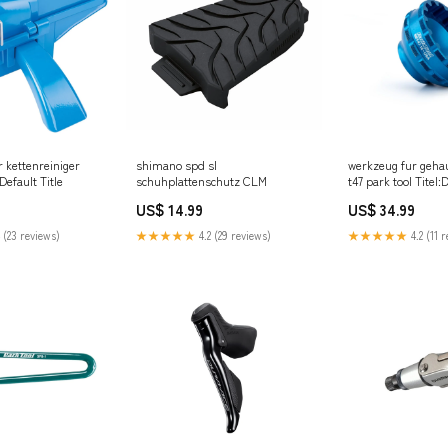
r kettenreiniger
shimano spd sl
werkzeug fur gehau
:Default Title
schuhplattenschutz CLM
t47 park tool Titel:D
US$ 14.99
US$ 34.99
 (23 reviews)
★★★★★
4.2 (29 reviews)
★★★★★
4.2 (11 