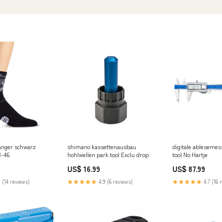
ranger schwarz
shimano kassettenausbau
digitale ablesemes
3-46
hohlwellen park tool Exclu drop
tool No Hartje
US$ 16.99
US$ 87.99
 (14 reviews)
★★★★★
4.9 (6 reviews)
★★★★★
4.7 (16 