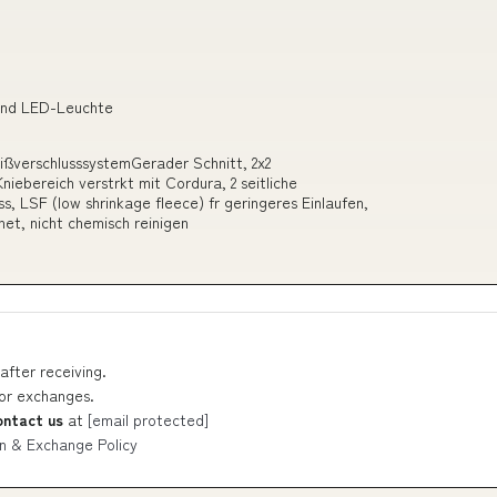
und LED-Leuchte
ißverschlusssystemGerader Schnitt, 2x2
niebereich verstrkt mit Cordura, 2 seitliche
s, LSF (low shrinkage fleece) fr geringeres Einlaufen,
et, nicht chemisch reinigen
after receiving.
 or exchanges.
ontact us
at
[email protected]
n & Exchange Policy