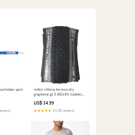
sschieber park
reifen vittoria terreno dry
graphene g2 0 650x47c tubeless
ready grau promo
US$ 34.99
reviews)
★★★★★
4.5 (25 reviews)