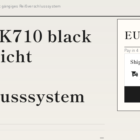
ht gängiges Reißverschlusssystem
WK710 black
EU
icht
Pay in 4
Shi
lusssystem