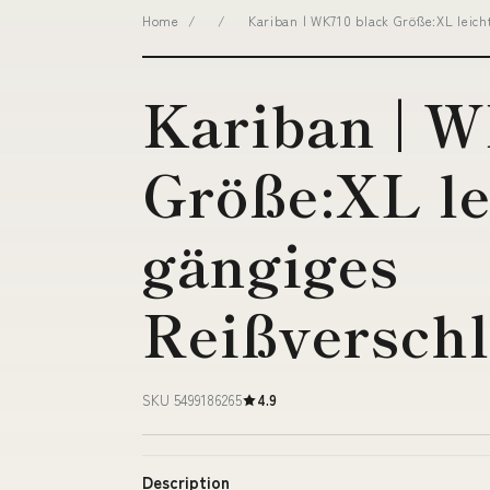
Home
/
/
Kariban | WK710 black Größe:XL leic
Kariban | 
Größe:XL le
gängiges
Reißversch
SKU 5499186265
4.9
Description