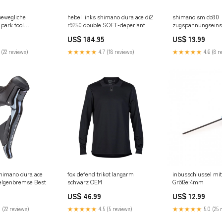
bewegliche
hebel links shimano dura ace di2
shimano sm cb90
park tool
r9250 double SOFT-deperlant
zugspannungseins
tle
fur direct mount b
US$ 184.95
US$ 19.99
SOFT-deperlant
 (22 reviews)
★★★★★
4.7 (18 reviews)
★★★★★
4.6 (8 r
shimano dura ace
fox defend trikot langarm
inbusschlussel mit 
 felgenbremse Best
schwarz OEM
Größe:4mm
US$ 46.99
US$ 12.99
 (22 reviews)
★★★★★
4.5 (5 reviews)
★★★★★
5.0 (25 