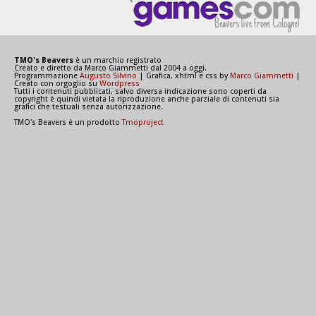
TMO's Beavers
è un marchio registrato
Creato e diretto da Marco Giammetti dal 2004 a oggi.
Programmazione
Augusto Silvino
| Grafica, xhtml e css by
Marco Giammetti
|
Creato con orgoglio su
Wordpress
Tutti i contenuti pubblicati, salvo diversa indicazione sono coperti da
copyright è quindi vietata la riproduzione anche parziale di contenuti sia
grafici che testuali senza autorizzazione.
TMO's Beavers è un prodotto
Tmoproject