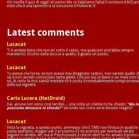
chi risolve il quiz di oggi! Un parto! Ma ce l’abbiamo fatta! il vicintore è Riccar
visto che è una tammorra la soluzione è Floklore! :V
Latest comments
Lucacat
Ti è andata bene che non eri sotto il cesso, ma qualcuno potrebbe sempre
mandartici. Occhio dalla doccia a quello, è giusto un passo.
Lucacat
Tu pensa che forse, se non avessi mai disegnato castori, non saresti quello c
sei e non avresti conosciuto tanta gente. Che poi sia un bene o un male non l
so, di certo la mia sanità mentale ne è uscita irrimediabilmente compromess
dalle tue vignette.
Carlo Lucera (HatDroid)
Dai, alcune non sono così terribili.... una volta un cliente mi ha chiesto
"Ma lo
possiamo detonare lo sfondo?"
secondo voi come avrei dovuto reagire?
Lucacat
Vista la vignetta, a questo punto, ammesso che il TMO non finisca in qualche
paese sperduto, magari per il prossimo E3 mi prenoto per eventuali serate
seguito in diretta. Ah, ma di Psychonauts 2 che mi dite? Io ho amato il primo 
follia e scoperto grazie al tmo che lo spammava senza sosta ai tempi di