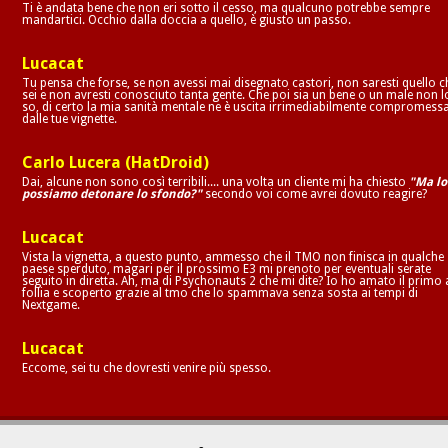
Ti è andata bene che non eri sotto il cesso, ma qualcuno potrebbe sempre
mandartici. Occhio dalla doccia a quello, è giusto un passo.
Lucacat
Tu pensa che forse, se non avessi mai disegnato castori, non saresti quello c
sei e non avresti conosciuto tanta gente. Che poi sia un bene o un male non l
so, di certo la mia sanità mentale ne è uscita irrimediabilmente compromess
dalle tue vignette.
Carlo Lucera (HatDroid)
Dai, alcune non sono così terribili.... una volta un cliente mi ha chiesto
"Ma lo
possiamo detonare lo sfondo?"
secondo voi come avrei dovuto reagire?
Lucacat
Vista la vignetta, a questo punto, ammesso che il TMO non finisca in qualche
paese sperduto, magari per il prossimo E3 mi prenoto per eventuali serate
seguito in diretta. Ah, ma di Psychonauts 2 che mi dite? Io ho amato il primo 
follia e scoperto grazie al tmo che lo spammava senza sosta ai tempi di
Nextgame.
Lucacat
Eccome, sei tu che dovresti venire più spesso.