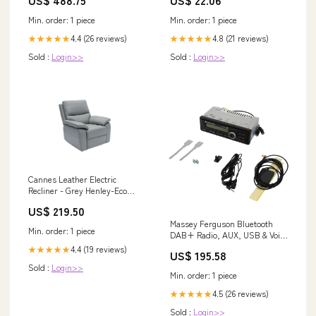
Min. order: 1 piece
Min. order: 1 piece
4.4 (26 reviews)
4.8 (21 reviews)
★★★★★
★★★★★
Sold :
Login>>
Sold :
Login>>
Cannes Leather Electric
Recliner - Grey Henley-Eco
Design Ready-Update-24-10-25
US$ 219.50
Massey Ferguson Bluetooth
Min. order: 1 piece
DAB+ Radio, AUX, USB & Voice
Command | X991450187000
4.4 (19 reviews)
★★★★★
US$ 195.58
lamborghini-1056-esi7318618
Sold :
Login>>
Min. order: 1 piece
4.5 (26 reviews)
★★★★★
Sold :
Login>>