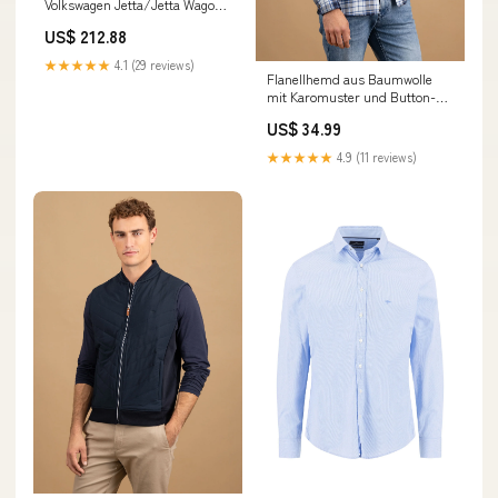
Volkswagen Jetta/Jetta Wagon
Passat Scirocco 0AM DQ200
US$ 212.88
DSG-Getriebesteuerger?t TCU-
Modul 0AM927769D Car License
★★★★★
4.1 (29 reviews)
Plate
Flanellhemd aus Baumwolle
mit Karomuster und Button-
Down-Kragen Basic
US$ 34.99
★★★★★
4.9 (11 reviews)