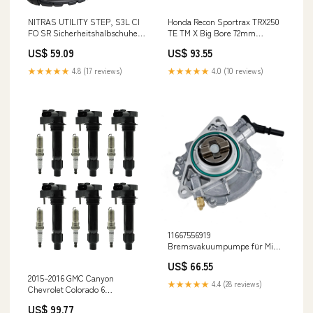
NITRAS UTILITY STEP, S3L CI
Honda Recon Sportrax TRX250
FO SR Sicherheitshalbschuhe,
TE TM X Big Bore 72mm
schwarz SIZE:37
Zylinder Kolben Dichtungssatz
US$ 59.09
US$ 93.55
Fedex Express Car ECUs &
Computer Modules ECUs
★★★★★
4.8 (17 reviews)
★★★★★
4.0 (10 reviews)
11667556919
Bremsvakuumpumpe für Mini
R55 R56 R57 R58 R59 Cooper S
US$ 66.55
& JCW Bennche
2015–2016 GMC Canyon
★★★★★
4.4 (28 reviews)
Chevrolet Colorado 6
Zündspule 6 Zündkerze UF569
US$ 99.77
12590990 Fedex Express GUZZI