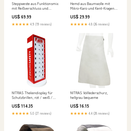
Steppweste aus Funktionsmix
Hemd aus Baumwolle mit
mit Reißverschluss und
Mikro-Karo und Kent-Kragen
Stehkragen size:XL
HAKA Poloshirt
US$ 69.99
US$ 29.99
★★★★★
4.9 (19 reviews)
★★★★★
4.8 (26 reviews)
NITRAS Thekendisplay für
NITRAS Volllederschurz,
Schutzbrillen, rot / weiß /
hellgrau bequeme
transparent leder Hose
US$ 114.35
US$ 16.15
★★★★★
5.0 (27 reviews)
★★★★★
4.4 (28 reviews)