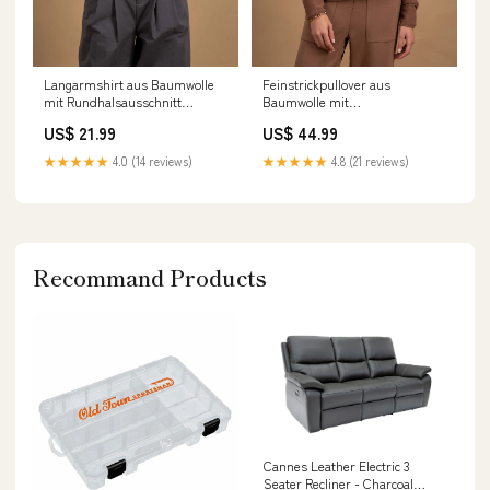
Langarmshirt aus Baumwolle
Feinstrickpullover aus
mit Rundhalsausschnitt
Baumwolle mit
colour:AURA BLUE
Rundhalsausschnitt HAKA
US$ 21.99
US$ 44.99
Reverskragen
★★★★★
4.0 (14 reviews)
★★★★★
4.8 (21 reviews)
Recommand Products
Cannes Leather Electric 3
Seater Recliner - Charcoal