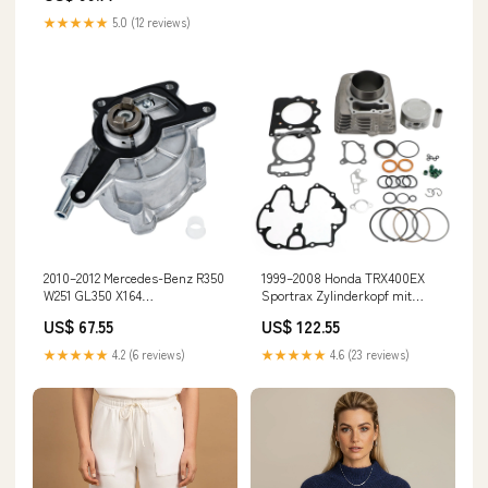
Headlight
★★★★★
5.0 (12 reviews)
2010–2012 Mercedes-Benz R350
1999–2008 Honda TRX400EX
W251 GL350 X164
Sportrax Zylinderkopf mit
Bremsvakuumpumpe
neuem Kolben und Top-End-Kit
US$ 67.55
US$ 122.55
A6422300165 Kawasaki Seat
Generators
Cowl
★★★★★
4.2 (6 reviews)
★★★★★
4.6 (23 reviews)