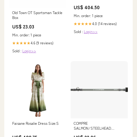
Derrys Gianni Update
US$ 404.50
Old Town OT Sportsman Tackle
Min. order: 1 piece
Box
4.0 (14 reviews)
★★★★★
US$ 23.03
Sold :
Login>>
Min. order: 1 piece
4.6 (9 reviews)
★★★★★
Sold :
Login>>
Faisane Rosalie Dress Size:S
COMPRE
SALMON/STEELHEAD
TROLLING
US$ 488.75
US$ 22.06