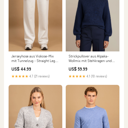
Jerseyhose aus Viskose-Mix
Strickpullover aus Alpaka-
mit Tunnelzug - Straight Leg
Wollmix mit Stehkragen und
HAKA Hemd
Ballonärmeln size:XXL
US$ 44.99
US$ 59.99
★★★★★
4.7 (21 reviews)
★★★★★
4.1 (10 reviews)