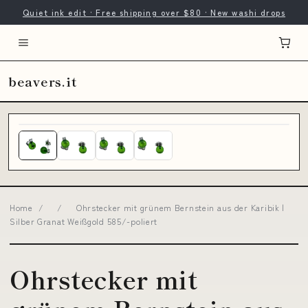
Quiet ink edit · Free shipping over $80 · New washi drops
beavers.it
Home
/
/
Ohrstecker mit grünem Bernstein aus der Karibik |
Silber Granat Weißgold 585/-poliert
Ohrstecker mit