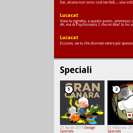
Dai, alcune non sono così terribili.... una vol
Lucacat
Vista la vignetta, a questo punto, ammesso c
Ah, ma di Psychonauts 2 che mi dite? Io ho a
Lucacat
Eccome, sei tu che dovresti venire più spesso
Speciali
5
2
25 Aprile 2019
Design
05 Febbraio 20
Speciale
Speciale