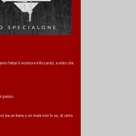
amo fatta! il vicintore è Riccardo, e visto che
un passo.
oi sia un bene o un male non lo so, di certo