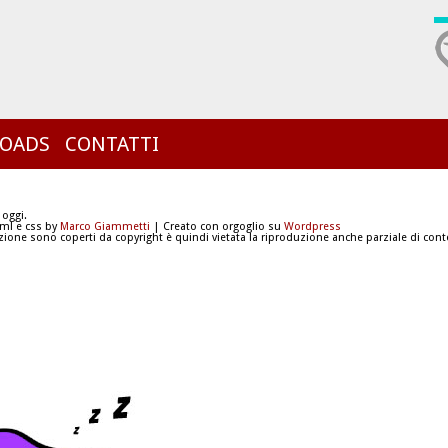
OADS
CONTATTI
 oggi.
tml e css by
Marco Giammetti
| Creato con orgoglio su
Wordpress
azione sono coperti da copyright è quindi vietata la riproduzione anche parziale di conte