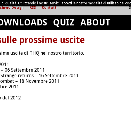
di qualità. Utilizzando i nostri servizi, accetti le nostre modalità di utilizzo dei coo
chivio Design
RSS
Contatti
S
OWNLOADS
QUIZ
ABOUT
sulle prossime uscite
sime uscite di THQ nel nostro territorio.
2011
 – 06 Settembre 2011
 Strange returns – 16 Settembre 2011
Combat – 18 Novembre 2011
mbre 2011
 del 2012