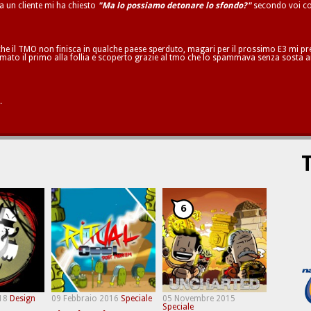
ta un cliente mi ha chiesto
"Ma lo possiamo detonare lo sfondo?"
secondo voi co
he il TMO non finisca in qualche paese sperduto, magari per il prossimo E3 mi pren
mato il primo alla follia e scoperto grazie al tmo che lo spammava senza sosta a
.
T
6
18
Design
09 Febbraio 2016
Speciale
05 Novembre 2015
Speciale