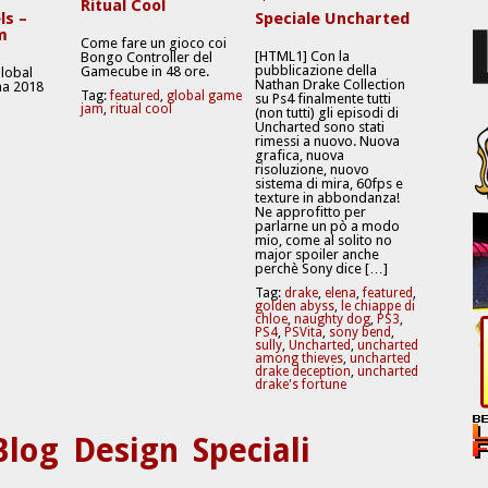
Ritual Cool
ls –
Speciale Uncharted
m
Come fare un gioco coi
[HTML1] Con la
Bongo Controller del
pubblicazione della
Gamecube in 48 ore.
Global
Nathan Drake Collection
a 2018
Tag:
featured
,
global game
su Ps4 finalmente tutti
jam
,
ritual cool
(non tutti) gli episodi di
Uncharted sono stati
rimessi a nuovo. Nuova
grafica, nuova
risoluzione, nuovo
sistema di mira, 60fps e
texture in abbondanza!
Ne approfitto per
parlarne un pò a modo
mio, come al solito no
major spoiler anche
perchè Sony dice […]
Tag:
drake
,
elena
,
featured
,
golden abyss
,
le chiappe di
chloe
,
naughty dog
,
PS3
,
PS4
,
PSVita
,
sony bend
,
sully
,
Uncharted
,
uncharted
among thieves
,
uncharted
drake deception
,
uncharted
drake's fortune
Blog
Design
Speciali