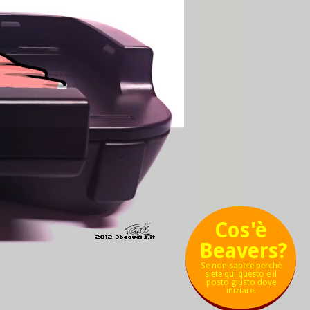
Cos'è
Beavers?
Se non sapete perchè
siete qui questo è il
posto giusto dove
iniziare.
χ