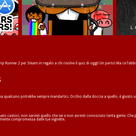
ip Runner 2 per Steam in regalo a chi risolve il quiz di oggi! Un parto! Ma ce l’abbi
s
 ma qualcuno potrebbe sempre mandartici. Occhio dalla doccia a quello, è giusto 
to castori, non saresti quello che sei e non avresti conosciuto tanta gente. Che p
ilmente compromessa dalle tue vignette.