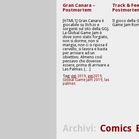
Gran Canara –
Track & Fee
Postmortem
Postmorte
[HTML1] Gran Canara è
Il gioco della 
giocabile su Itch.io e
Game Jam Rom
sorgenti sul sito della GGJ.
La Global Game Jam è
dove sono stato forgiato,
non si dorme, non si
mangia, non ci si riposa il
cervello, si lavora e basta
per arrivare ad un
obiettivo. Almeno così
pensavo che dovesse
essere, prima di arrivare a
Las Palmas. […]
Tag:
ggj 2019
,
ggj2019
,
Global Game Jam 2019
,
las
palmas
Archivi:
Comics