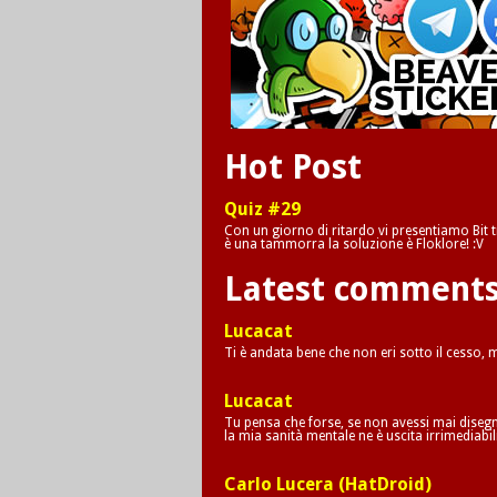
Hot Post
Quiz #29
Con un giorno di ritardo vi presentiamo Bit tr
è una tammorra la soluzione è Floklore! :V
Latest comment
Lucacat
Ti è andata bene che non eri sotto il cesso,
Lucacat
Tu pensa che forse, se non avessi mai disegna
la mia sanità mentale ne è uscita irrimediab
Carlo Lucera (HatDroid)