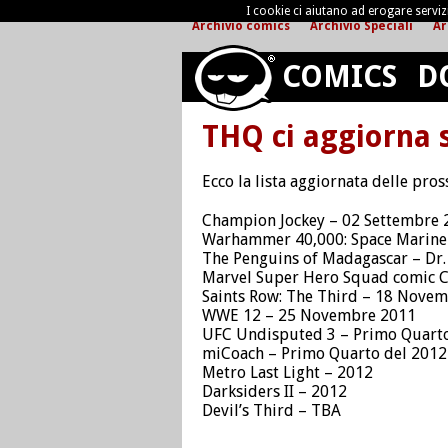
I cookie ci aiutano ad erogare servizi 
Archivio comics
Archivio Speciali
Ar
COMICS
D
THQ ci aggiorna 
Ecco la lista aggiornata delle pros
Champion Jockey – 02 Settembre 
Warhammer 40,000: Space Marine
The Penguins of Madagascar – Dr.
Marvel Super Hero Squad comic 
Saints Row: The Third – 18 Nove
WWE 12 – 25 Novembre 2011
UFC Undisputed 3 – Primo Quarto
miCoach – Primo Quarto del 2012
Metro Last Light – 2012
Darksiders II – 2012
Devil’s Third – TBA