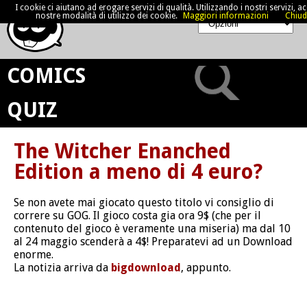
I cookie ci aiutano ad erogare servizi di qualità. Utilizzando i nostri servizi, acc
nostre modalità di utilizzo dei cookie.
Maggiori informazioni
Chiud
COMICS
QUIZ
The Witcher Enanched
Edition a meno di 4 euro?
Se non avete mai giocato questo titolo vi consiglio di
correre su GOG. Il gioco costa gia ora 9$ (che per il
contenuto del gioco è veramente una miseria) ma dal 10
al 24 maggio scenderà a 4$! Preparatevi ad un Download
enorme.
La notizia arriva da
bigdownload
, appunto.