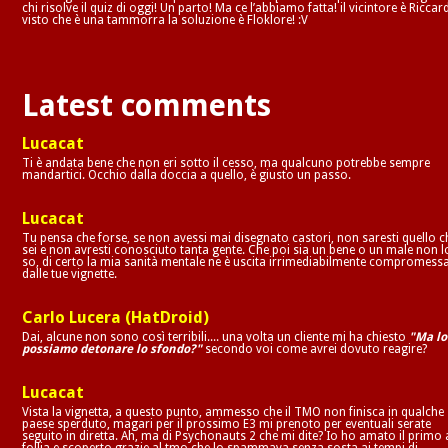
chi risolve il quiz di oggi! Un parto! Ma ce l’abbiamo fatta! il vicintore è Riccar
visto che è una tammorra la soluzione è Floklore! :V
Latest comments
Lucacat
Ti è andata bene che non eri sotto il cesso, ma qualcuno potrebbe sempre
mandartici. Occhio dalla doccia a quello, è giusto un passo.
Lucacat
Tu pensa che forse, se non avessi mai disegnato castori, non saresti quello c
sei e non avresti conosciuto tanta gente. Che poi sia un bene o un male non l
so, di certo la mia sanità mentale ne è uscita irrimediabilmente compromess
dalle tue vignette.
Carlo Lucera (HatDroid)
Dai, alcune non sono così terribili.... una volta un cliente mi ha chiesto
"Ma lo
possiamo detonare lo sfondo?"
secondo voi come avrei dovuto reagire?
Lucacat
Vista la vignetta, a questo punto, ammesso che il TMO non finisca in qualche
paese sperduto, magari per il prossimo E3 mi prenoto per eventuali serate
seguito in diretta. Ah, ma di Psychonauts 2 che mi dite? Io ho amato il primo 
follia e scoperto grazie al tmo che lo spammava senza sosta ai tempi di