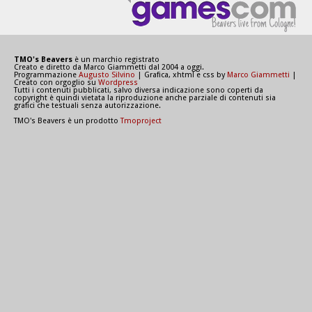
TMO's Beavers
è un marchio registrato
Creato e diretto da Marco Giammetti dal 2004 a oggi.
Programmazione
Augusto Silvino
| Grafica, xhtml e css by
Marco Giammetti
|
Creato con orgoglio su
Wordpress
Tutti i contenuti pubblicati, salvo diversa indicazione sono coperti da
copyright è quindi vietata la riproduzione anche parziale di contenuti sia
grafici che testuali senza autorizzazione.
TMO's Beavers è un prodotto
Tmoproject