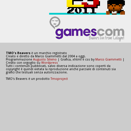
TMO's Beavers
è un marchio registrato
Creato e diretto da Marco Giammetti dal 2004 a oggi.
Programmazione
Augusto Silvino
| Grafica, xhtml e css by
Marco Giammetti
|
Creato con orgoglio su
Wordpress
Tutti i contenuti pubblicati, salvo diversa indicazione sono coperti da
copyright è quindi vietata la riproduzione anche parziale di contenuti sia
grafici che testuali senza autorizzazione.
TMO's Beavers è un prodotto
Tmoproject