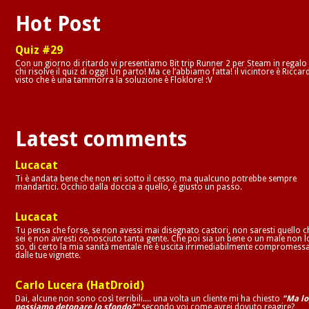
Hot Post
Quiz #29
Con un giorno di ritardo vi presentiamo Bit trip Runner 2 per Steam in regalo
chi risolve il quiz di oggi! Un parto! Ma ce l’abbiamo fatta! il vicintore è Riccar
visto che è una tammorra la soluzione è Floklore! :V
Latest comments
Lucacat
Ti è andata bene che non eri sotto il cesso, ma qualcuno potrebbe sempre
mandartici. Occhio dalla doccia a quello, è giusto un passo.
Lucacat
Tu pensa che forse, se non avessi mai disegnato castori, non saresti quello c
sei e non avresti conosciuto tanta gente. Che poi sia un bene o un male non l
so, di certo la mia sanità mentale ne è uscita irrimediabilmente compromess
dalle tue vignette.
Carlo Lucera (HatDroid)
Dai, alcune non sono così terribili.... una volta un cliente mi ha chiesto
"Ma lo
possiamo detonare lo sfondo?"
secondo voi come avrei dovuto reagire?