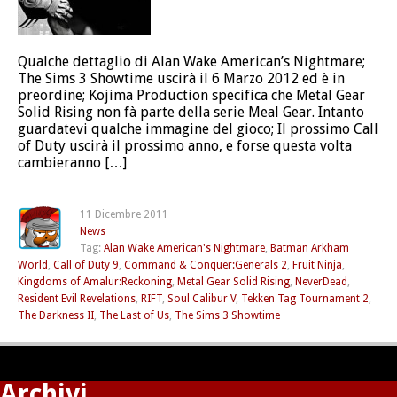
Qualche dettaglio di Alan Wake American’s Nightmare;
The Sims 3 Showtime uscirà il 6 Marzo 2012 ed è in
preordine; Kojima Production specifica che Metal Gear
Solid Rising non fà parte della serie Meal Gear. Intanto
guardatevi qualche immagine del gioco; Il prossimo Call
of Duty uscirà il prossimo anno, e forse questa volta
cambieranno […]
11 Dicembre 2011
News
Tag:
Alan Wake American's Nightmare
,
Batman Arkham
World
,
Call of Duty 9
,
Command & Conquer:Generals 2
,
Fruit Ninja
,
Kingdoms of Amalur:Reckoning
,
Metal Gear Solid Rising
,
NeverDead
,
Resident Evil Revelations
,
RIFT
,
Soul Calibur V
,
Tekken Tag Tournament 2
,
The Darkness II
,
The Last of Us
,
The Sims 3 Showtime
Archivi