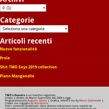
Archivi
Categorie
Categorie
Articoli recenti
Nuove funzionalità
Prole
Shit TMO Says 2019 collection
Piano Manganello
TMO's Beavers
è un marchio registrato
Creato e diretto da Marco Giammetti dal 2004 a oggi.
Programmazione
Augusto Silvino
| Grafica, xhtml e css by
Marco Giammetti
|
Creato con orgoglio su
Wordpress
Tutti i contenuti pubblicati, salvo diversa indicazione sono coperti da
copyright è quindi vietata la riproduzione anche parziale di contenuti sia