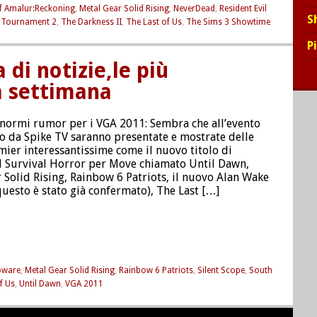
f Amalur:Reckoning
,
Metal Gear Solid Rising
,
NeverDead
,
Resident Evil
S
 Tournament 2
,
The Darkness II
,
The Last of Us
,
The Sims 3 Showtime
P
di notizie,le più
a settimana
normi rumor per i VGA 2011: Sembra che all’evento
o da Spike TV saranno presentate e mostrate delle
ier interessantissime come il nuovo titolo di
l Survival Horror per Move chiamato Until Dawn,
 Solid Rising, Rainbow 6 Patriots, il nuovo Alan Wake
questo è stato già confermato), The Last […]
oware
,
Metal Gear Solid Rising
,
Rainbow 6 Patriots
,
Silent Scope
,
South
f Us
,
Until Dawn
,
VGA 2011