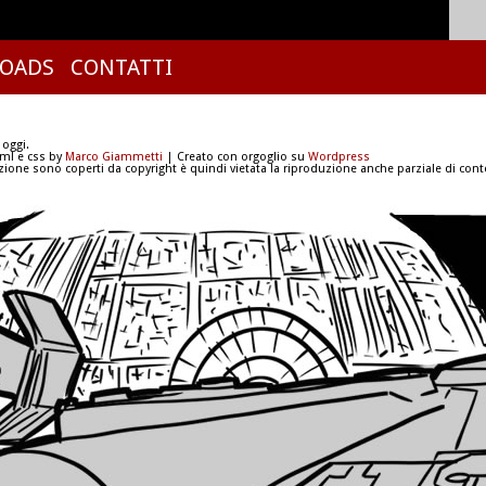
OADS
CONTATTI
 oggi.
tml e css by
Marco Giammetti
| Creato con orgoglio su
Wordpress
azione sono coperti da copyright è quindi vietata la riproduzione anche parziale di conte