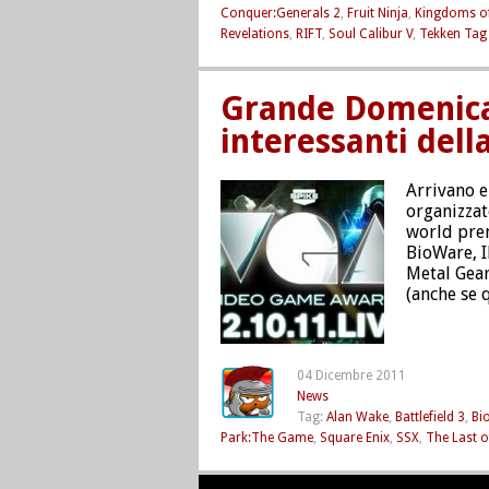
Conquer:Generals 2
,
Fruit Ninja
,
Kingdoms o
Revelations
,
RIFT
,
Soul Calibur V
,
Tekken Tag
Grande Domenica 
interessanti dell
Arrivano e
organizzat
world prem
BioWare, I
Metal Gear
(anche se 
04 Dicembre 2011
News
Tag:
Alan Wake
,
Battlefield 3
,
Bi
Park:The Game
,
Square Enix
,
SSX
,
The Last o