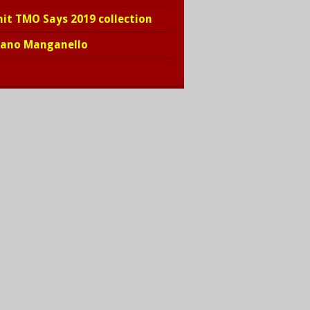
hit TMO Says 2019 collection
iano Manganello