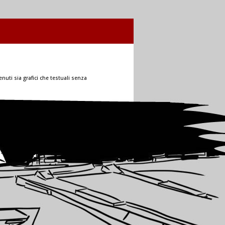
nuti sia grafici che testuali senza