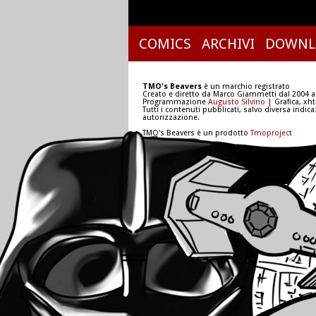
COMICS
ARCHIVI
DOWNL
TMO's Beavers
è un marchio registrato
Creato e diretto da Marco Giammetti dal 2004 a
Programmazione
Augusto Silvino
| Grafica, xh
Tutti i contenuti pubblicati, salvo diversa indic
autorizzazione.
TMO's Beavers è un prodotto
Tmoproject