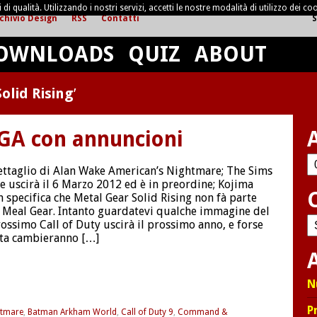
di qualità. Utilizzando i nostri servizi, accetti le nostre modalità di utilizzo dei coo
chivio Design
RSS
Contatti
S
OWNLOADS
QUIZ
ABOUT
olid Rising
’
GA con annuncioni
Ar
ttaglio di Alan Wake American’s Nightmare; The Sims
 uscirà il 6 Marzo 2012 ed è in preordine; Kojima
 specifica che Metal Gear Solid Rising non fà parte
e Meal Gear. Intanto guardatevi qualche immagine del
C
prossimo Call of Duty uscirà il prossimo anno, e forse
lta cambieranno […]
A
N
P
htmare
,
Batman Arkham World
,
Call of Duty 9
,
Command &