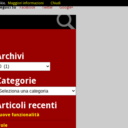
kie.
Maggiori informazioni
Chiudi
eguici Su
Facebook
Twitter
Google+
Archivi
chivi
Categorie
ategorie
rticoli recenti
uove funzionalità
role