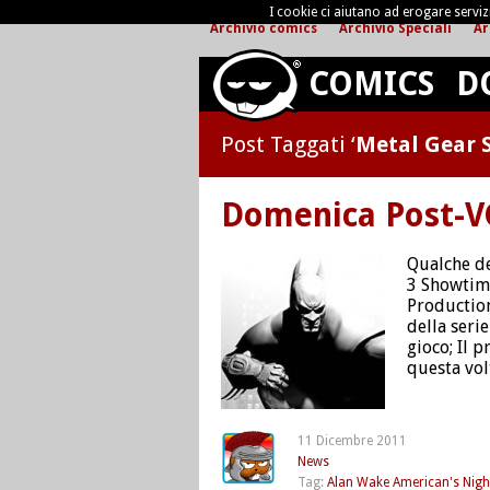
I cookie ci aiutano ad erogare servizi 
Archivio comics
Archivio Speciali
Ar
COMICS
D
Post Taggati ‘
Metal Gear S
Domenica Post-V
Qualche de
3 Showtime
Production
della seri
gioco; Il 
questa vo
11 Dicembre 2011
News
Tag:
Alan Wake American's Nig