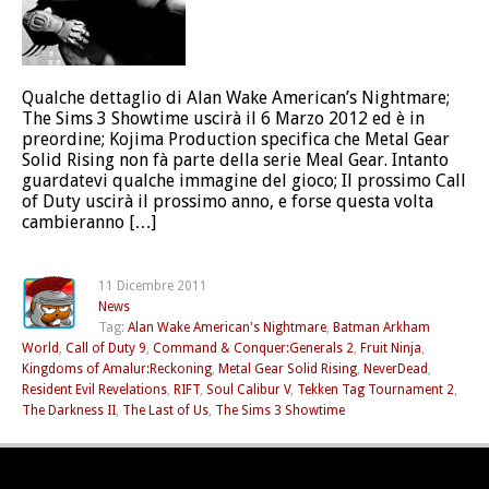
Qualche dettaglio di Alan Wake American’s Nightmare;
The Sims 3 Showtime uscirà il 6 Marzo 2012 ed è in
preordine; Kojima Production specifica che Metal Gear
Solid Rising non fà parte della serie Meal Gear. Intanto
guardatevi qualche immagine del gioco; Il prossimo Call
of Duty uscirà il prossimo anno, e forse questa volta
cambieranno […]
11 Dicembre 2011
News
Tag:
Alan Wake American's Nightmare
,
Batman Arkham
World
,
Call of Duty 9
,
Command & Conquer:Generals 2
,
Fruit Ninja
,
Kingdoms of Amalur:Reckoning
,
Metal Gear Solid Rising
,
NeverDead
,
Resident Evil Revelations
,
RIFT
,
Soul Calibur V
,
Tekken Tag Tournament 2
,
The Darkness II
,
The Last of Us
,
The Sims 3 Showtime