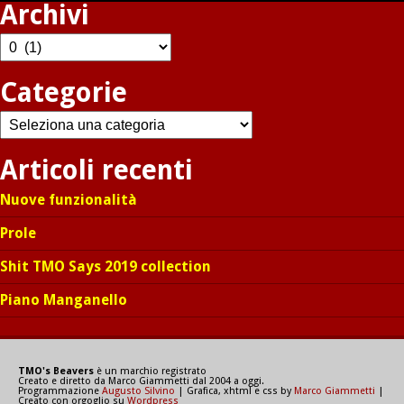
Archivi
Archivi
Categorie
Categorie
Articoli recenti
Nuove funzionalità
Prole
Shit TMO Says 2019 collection
Piano Manganello
TMO's Beavers
è un marchio registrato
Creato e diretto da Marco Giammetti dal 2004 a oggi.
Programmazione
Augusto Silvino
| Grafica, xhtml e css by
Marco Giammetti
|
Creato con orgoglio su
Wordpress