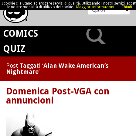
I cookie ci aiutano ad erogare servizi di qualità. Utilizzando i nostri servizi, accett
le nostre modalità di utilizzo dei cookie.
Maggiori informazioni
Chiudi
COMICS
QUIZ
Post Taggati ‘
Alan Wake American’s
Nightmare
’
Domenica Post-VGA con
annuncioni