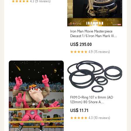
★★★★★
4.3 (9 reviews)
Iron Man Movie Masterpiece
Diecast 1/6 Iron Man Mark III
(Gold Color Version) Hot Toys
US$ 295.00
Exclusive HOT TOYS
Ausgelistet22042025
★★★★★
4.9 (15 reviews)
FKM O-Ring 107 x 8mm (AD
123mm) 80 Shore A
NewCategories/Electrical and
US$ 11.71
lighting/Lighting/Light Bulb
And Lamp/HID And LED/High
★★★★★
4.3 (10 reviews)
Pressure Sodium-Vapour
Lamp