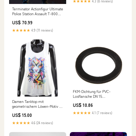
★★★★★
4.3 (8 reviews)
Terminator Actionfigur Ultimate
Police Station Assault T-800
(Motorcycle Jacket) 18 cm NECA
US$ 70.99
2025-9-28-Ausgelistet
★★★★★
4.9 (11 reviews)
FKM-Dichtung für PVC-
Losflansche DN 15
NewCategories/Valves/Solenoid
Damen Tanktop mit
US$ 10.86
valve/Proportional/Controller
geometrischem Löwen-Motiv –
Buntes Kunst-Design Warm
★★★★★
4.1 (7 reviews)
US$ 15.00
★★★★★
4.6 (24 reviews)