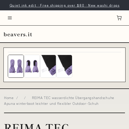
Quiet ink edit · Free shipping over $80 · New washi drops
beavers.it
Home
/
/
REIMA TEC wasserdichte Übergangshandschuhe
Apuna winterboot leichter und flexibler Outdoor-Schuh
REIMA TEC