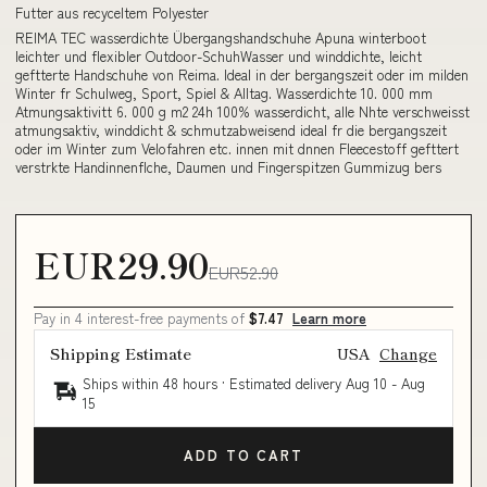
Futter aus recyceltem Polyester
REIMA TEC wasserdichte Übergangshandschuhe Apuna winterboot
leichter und flexibler Outdoor-SchuhWasser und winddichte, leicht
geftterte Handschuhe von Reima. Ideal in der bergangszeit oder im milden
Winter fr Schulweg, Sport, Spiel & Alltag. Wasserdichte 10. 000 mm
Atmungsaktivitt 6. 000 g m2 24h 100% wasserdicht, alle Nhte verschweisst
atmungsaktiv, winddicht & schmutzabweisend ideal fr die bergangszeit
oder im Winter zum Velofahren etc. innen mit dnnen Fleecestoff gefttert
verstrkte Handinnenflche, Daumen und Fingerspitzen Gummizug bers
EUR29.90
EUR52.90
Pay in 4 interest-free payments of
$7.47
Learn more
Shipping Estimate
USA
Change
Ships within 48 hours · Estimated delivery
Aug 10
-
Aug
15
ADD TO CART