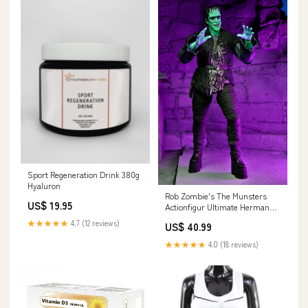
Sport Regeneration Drink 380g
Hyaluron
Rob Zombie's The Munsters
US$ 19.95
Actionfigur Ultimate Herman
Munster 18 cm Teenage Mutant
★★★★★
4.7 (12 reviews)
US$ 40.99
Ninja Turtles The Last Ronin
★★★★★
4.0 (18 reviews)