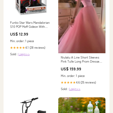
Funko Star Wars Mandalorian
S10 POP Moff Gideon With
Armor Vinyl Figure Glitter.
US$ 12.99
Min. order: 1 piece
4.1 (28 reviews)
★★★★★
Sold :
Login>>
Niulatu A Line Short Sleeves
Pink Tulle Long Prom Dresses
Formal Evening Dress SD1415
US$ 159.99
260730
Min. order: 1 piece
4.6 (25 reviews)
★★★★★
Sold :
Login>>