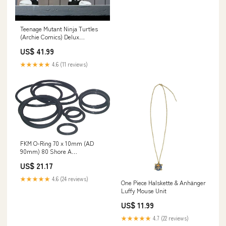
Teenage Mutant Ninja Turtles
(Archie Comics) Delux
Actionfigur Cryin Houn 18 cm
US$ 41.99
Uma Musume Pretty Derby
★★★★★
4.6 (11 reviews)
FKM O-Ring 70 x 10mm (AD
90mm) 80 Shore A
NewCategories/Fittings/Hose
US$ 21.17
Fitting/Push-In
Fitting/Functional
★★★★★
4.6 (24 reviews)
One Piece Halskette & Anhänger
Fitting/Directional/3-Way ball
Luffy Mouse Unit
valve
US$ 11.99
★★★★★
4.7 (22 reviews)