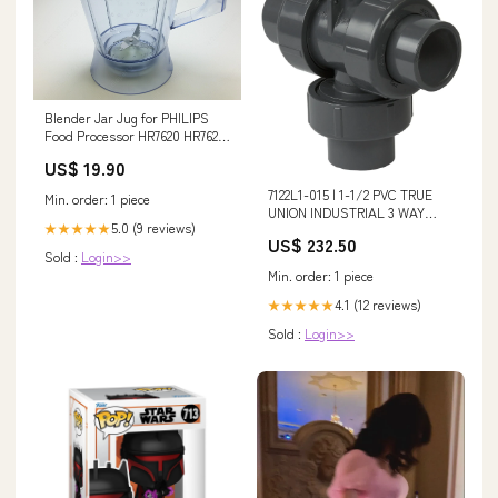
Blender Jar Jug for PHILIPS
Food Processor HR7620 HR7621
HR7625 RI7620 RI7625
US$ 19.90
model_HD8745
7122L1-015 | 1-1/2 PVC TRUE
Min. order: 1 piece
UNION INDUSTRIAL 3 WAY
5.0 (9 reviews)
★★★★★
FULL PORT VERTICAL L1
US$ 232.50
SOCKET EPDM | (PG:615)
Sold :
Login>>
Spears Cv / GPM_25 Cv
Min. order: 1 piece
4.1 (12 reviews)
★★★★★
Sold :
Login>>