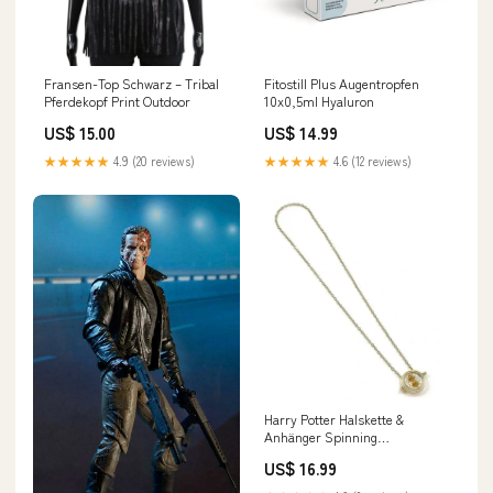
Fransen-Top Schwarz – Tribal
Fitostill Plus Augentropfen
Pferdekopf Print Outdoor
10x0,5ml Hyaluron
US$ 15.00
US$ 14.99
★★★★★
4.9 (20 reviews)
★★★★★
4.6 (12 reviews)
Harry Potter Halskette &
Anhänger Spinning
Zeitumkehrer (vergoldet)
US$ 16.99
Astro's Playroom