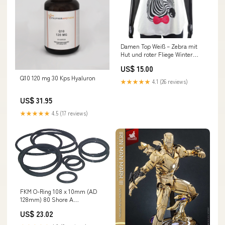
Damen Top Weiß – Zebra mit
Hut und roter Fliege Winter
Kids
US$ 15.00
Q10 120 mg 30 Kps Hyaluron
★★★★★
4.1 (26 reviews)
US$ 31.95
★★★★★
4.5 (17 reviews)
FKM O-Ring 108 x 10mm (AD
128mm) 80 Shore A
NewCategories/Fittings/Coupling/Garden
US$ 23.02
hose/Gardena/Socket/Male
thread