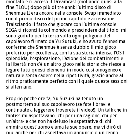
montato e ri-acceso il Dreamcast (mollando quasi alla
fine TLOU) dopo più di tre anni: l’ultimo disco di
Shenmue II era ancora nella console. Swap immediato
con il primo disco del primo capitolo e accensione.
Tralsciando il fatto che giocare con l’ultima console
SEGA ti riconcilia col mondo a prescindere dal titolo, mi
sono goduto per la terza volta ogni poligono del
capolavoro firmato da Yu Suzuki, e ho avuto l’ennesima
conferma che Shenmue è senza dubbio il mio gioco
preferito per eccellenza, con la sua storia intensa, l’OST
splendida, l’esplorazione, l’azione dei combattimenti e
la libertà: non c’è un altro gioco nella storia che riesce a
legare tutti questi elementi in modo così omogeneo e
naturale senza cadere nella ripetitività, grazie anche al
ritmo praticamente perfetto con il quale queste sessioni
si alternano.
Proprio poche ore fa, Yu Suzuki ha tenuto un
postmortem sul suo capolavoro (se fate i bravi e
continuate a leggerere troverete il video!). Un talk che in
tantissimi aspettavano -chi per una ragione, chi per
un’altra- e che non ha deluso le aspettative di chi
ammira quest’uomo e ama le sue opere, ma vi dirò di
più: anche per chi aspettava un annuncio o un cenno