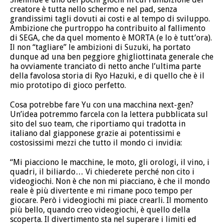
creatore è tutta nello schermo e nel pad, senza
grandissimi tagli dovuti ai costi e al tempo di sviluppo.
Ambizione che purtroppo ha contribuito al fallimento
di SEGA, che da quel momento è MORTA (e lo è tutt’ora).
Il non “tagliare” le ambizioni di Suzuki, ha portato
dunque ad una ben peggiore ghigliottinata generale che
ha ovviamente tranciato di netto anche l’ultima parte
della favolosa storia di Ryo Hazuki, e di quello che è il
mio prototipo di gioco perfetto.
Cosa potrebbe fare Yu con una macchina next-gen?
Un’idea potremmo farcela con la lettera pubblicata sul
sito del suo team, che riportiamo qui tradotta in
italiano dal giapponese grazie ai potentissimi e
costosissimi mezzi che tutto il mondo ci invidia:
“Mi piacciono le macchine, le moto, gli orologi, il vino, i
quadri, il biliardo… Vi chiederete perché non cito i
videogiochi. Non è che non mi piacciano, è che il mondo
reale è più divertente e mi rimane poco tempo per
giocare. Però i videogiochi mi piace crearli. Il momento
più bello, quando creo videogiochi, è quello della
scoperta. Il divertimento sta nel superare i limiti ed