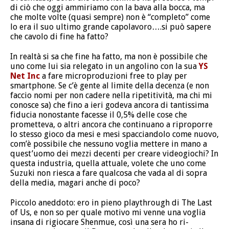
di ciò che oggi ammiriamo con la bava alla bocca, ma
che molte volte (quasi sempre) non è “completo” come
lo era il suo ultimo grande capolavoro….si può sapere
che cavolo di fine ha fatto?
In realtà si sa che fine ha fatto, ma non è possibile che
uno come lui sia relegato in un angolino con la sua
YS
Net Inc
a fare microproduzioni free to play per
smartphone. Se c’è gente al limite della decenza (e non
faccio nomi per non cadere nella ripetitività, ma chi mi
conosce sa) che fino a ieri godeva ancora di tantissima
fiducia nonostante facesse il 0,5% delle cose che
prometteva, o altri ancora che continuano a riproporre
lo stesso gioco da mesi e mesi spacciandolo come nuovo,
com’è possibile che nessuno voglia mettere in mano a
quest’uomo dei mezzi decenti per creare videogiochi? In
questa industria, quella attuale, volete che uno come
Suzuki non riesca a fare qualcosa che vada al di sopra
della media, magari anche di poco?
Piccolo aneddoto: ero in pieno playthrough di The Last
of Us, e non so per quale motivo mi venne una voglia
insana di rigiocare Shenmue, così una sera ho ri-