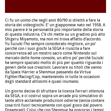
Ci fu un uomo che negli anni 80/90 si dilettò a fare la
storia dei videogiochi. E’ un giapponese nato nel 1958. A
mio parere è la personalità più importante della storia
di questa industria. C’è chi mette su un gradino più alto
Shigeru Miyamoto, ma non mi trova affatto d’accordo.
Yu Suzuki l’ho sempre considerato migliore, un po’
perchè con i suoi giochi la SEGA è riuscita a fare
concorrenza ad un mostro sacro come Nintendo sul
mercato delle home console, un altro po’ perchè Suzuki
ha sempre spaziato molto di più per quanto riguarda i
generi delle sue creazioni. Lavorare su titoli che vanno
da Space Harrier a Shenmue passando da Virtua
Fighter/Racing/Cop, mantenendo in tutte le occasioni
degli standard altissimi è quasi inumano.
Un giorno decise di sfruttare la licenza Ferrari ottenuta
da SEGA, e ci costruì sopra un arcade più simulativo di
tante altre acclamate produzioni odierne (senza contare
cosa tirò fuori tecnicamente con quel gioco dal povero
Dreamcast). Colui che con Shenmue ha precorso i tempi