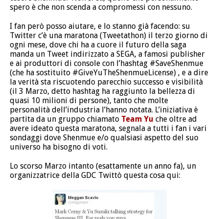
spero è che non scenda a compromessi con nessuno.
I fan però posso aiutare, e lo stanno già facendo: su
Twitter c’è una maratona (Tweetathon) il terzo giorno di
ogni mese, dove chi ha a cuore il futuro della saga
manda un Tweet indirizzato a SEGA, a famosi publisher
e ai produttori di console con l’hashtag #SaveShenmue
(che ha sostituito #GiveYuTheShenmueLicense) , e a dire
la verità sta riscuotendo parecchio successo e visibilità
(il 3 Marzo, detto hashtag ha raggiunto la bellezza di
quasi 10 milioni di persone), tanto che molte
personalità dell’industria l’hanno notata. L’iniziativa è
partita da un gruppo chiamato
Team Yu
che oltre ad
avere ideato questa maratona, segnala a tutti i fan i vari
sondaggi dove Shenmue e/o qualsiasi aspetto del suo
universo ha bisogno di voti.
Lo scorso Marzo intanto (esattamente un anno fa), un
organizzatrice della GDC Twittò questa cosa qui: