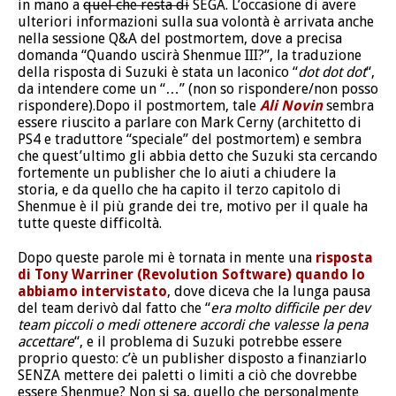
in mano a
quel che resta di
SEGA. L’occasione di avere
ulteriori informazioni sulla sua volontà è arrivata anche
nella sessione Q&A del postmortem, dove a precisa
domanda “Quando uscirà Shenmue III?”, la traduzione
della risposta di Suzuki è stata un laconico “
dot dot dot
“,
da intendere come un “…” (non so rispondere/non posso
rispondere).Dopo il postmortem, tale
Ali Novin
sembra
essere riuscito a parlare con Mark Cerny (architetto di
PS4 e traduttore “speciale” del postmortem) e sembra
che quest’ultimo gli abbia detto che Suzuki sta cercando
fortemente un publisher che lo aiuti a chiudere la
storia, e da quello che ha capito il terzo capitolo di
Shenmue è il più grande dei tre, motivo per il quale ha
tutte queste difficoltà.
Dopo queste parole mi è tornata in mente una
risposta
di Tony Warriner (Revolution Software) quando lo
abbiamo intervistato
, dove diceva che la lunga pausa
del team derivò dal fatto che “
era molto difficile per dev
team piccoli o medi ottenere accordi che valesse la pena
accettare
“, e il problema di Suzuki potrebbe essere
proprio questo: c’è un publisher disposto a finanziarlo
SENZA mettere dei paletti o limiti a ciò che dovrebbe
essere Shenmue? Non si sa, quello che personalmente