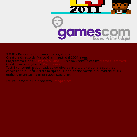
TMO's Beavers
è un marchio registrato
Creato e diretto da Marco Giammetti dal 2004 a oggi.
Programmazione
Augusto Silvino
| Grafica, xhtml e css by
Marco Giammetti
|
Creato con orgoglio su
Wordpress
Tutti i contenuti pubblicati, salvo diversa indicazione sono coperti da
copyright è quindi vietata la riproduzione anche parziale di contenuti sia
grafici che testuali senza autorizzazione.
TMO's Beavers è un prodotto
Tmoproject