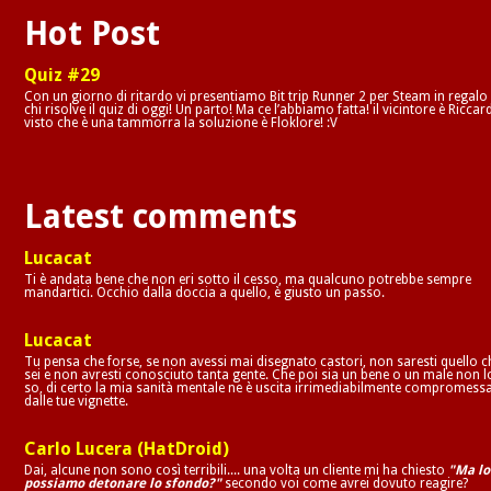
Hot Post
Quiz #29
Con un giorno di ritardo vi presentiamo Bit trip Runner 2 per Steam in regalo
chi risolve il quiz di oggi! Un parto! Ma ce l’abbiamo fatta! il vicintore è Riccar
visto che è una tammorra la soluzione è Floklore! :V
Latest comments
Lucacat
Ti è andata bene che non eri sotto il cesso, ma qualcuno potrebbe sempre
mandartici. Occhio dalla doccia a quello, è giusto un passo.
Lucacat
Tu pensa che forse, se non avessi mai disegnato castori, non saresti quello c
sei e non avresti conosciuto tanta gente. Che poi sia un bene o un male non l
so, di certo la mia sanità mentale ne è uscita irrimediabilmente compromess
dalle tue vignette.
Carlo Lucera (HatDroid)
Dai, alcune non sono così terribili.... una volta un cliente mi ha chiesto
"Ma lo
possiamo detonare lo sfondo?"
secondo voi come avrei dovuto reagire?