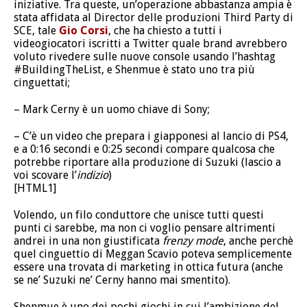
iniziative. Tra queste, un’operazione abbastanza ampia è
stata affidata al Director delle produzioni Third Party di
SCE, tale
Gio Corsi
, che ha chiesto a tutti i
videogiocatori iscritti a Twitter quale brand avrebbero
voluto rivedere sulle nuove console usando l’hashtag
#BuildingTheList, e Shenmue è stato uno tra più
cinguettati;
– Mark Cerny è un uomo chiave di Sony;
– C’è un video che prepara i giapponesi al lancio di PS4,
e a 0:16 secondi e 0:25 secondi compare qualcosa che
potrebbe riportare alla produzione di Suzuki (lascio a
voi scovare l’
indizio
)
[HTML1]
Volendo, un filo conduttore che unisce tutti questi
punti ci sarebbe, ma non ci voglio pensare altrimenti
andrei in una non giustificata
frenzy mode
, anche perchè
quel cinguettio di Meggan Scavio poteva semplicemente
essere una trovata di marketing in ottica futura (anche
se ne’ Suzuki ne’ Cerny hanno mai smentito).
Shenmue è uno dei pochi giochi in cui l’ambizione del