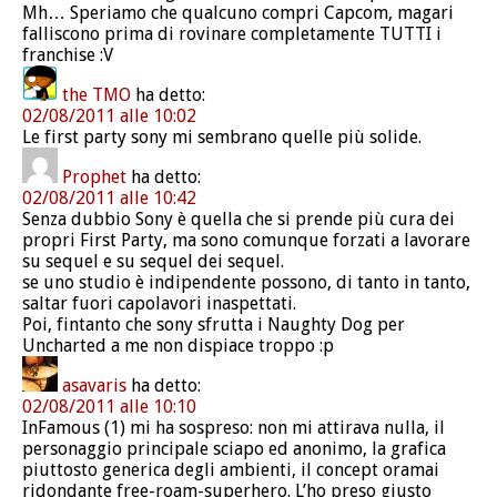
Mh… Speriamo che qualcuno compri Capcom, magari
falliscono prima di rovinare completamente TUTTI i
franchise :V
the TMO
ha detto:
02/08/2011 alle 10:02
Le first party sony mi sembrano quelle più solide.
Prophet
ha detto:
02/08/2011 alle 10:42
Senza dubbio Sony è quella che si prende più cura dei
propri First Party, ma sono comunque forzati a lavorare
su sequel e su sequel dei sequel.
se uno studio è indipendente possono, di tanto in tanto,
saltar fuori capolavori inaspettati.
Poi, fintanto che sony sfrutta i Naughty Dog per
Uncharted a me non dispiace troppo :p
asavaris
ha detto:
02/08/2011 alle 10:10
InFamous (1) mi ha sospreso: non mi attirava nulla, il
personaggio principale sciapo ed anonimo, la grafica
piuttosto generica degli ambienti, il concept oramai
ridondante free-roam-superhero. L’ho preso giusto