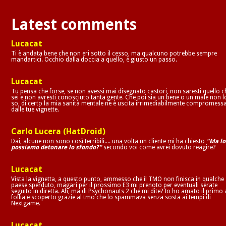
Latest comments
Lucacat
Ti è andata bene che non eri sotto il cesso, ma qualcuno potrebbe sempre
mandartici. Occhio dalla doccia a quello, è giusto un passo.
Lucacat
Tu pensa che forse, se non avessi mai disegnato castori, non saresti quello c
sei e non avresti conosciuto tanta gente. Che poi sia un bene o un male non l
so, di certo la mia sanità mentale ne è uscita irrimediabilmente compromess
dalle tue vignette.
Carlo Lucera (HatDroid)
Dai, alcune non sono così terribili.... una volta un cliente mi ha chiesto
"Ma lo
possiamo detonare lo sfondo?"
secondo voi come avrei dovuto reagire?
Lucacat
Vista la vignetta, a questo punto, ammesso che il TMO non finisca in qualche
paese sperduto, magari per il prossimo E3 mi prenoto per eventuali serate
seguito in diretta. Ah, ma di Psychonauts 2 che mi dite? Io ho amato il primo 
follia e scoperto grazie al tmo che lo spammava senza sosta ai tempi di
Nextgame.
Lucacat