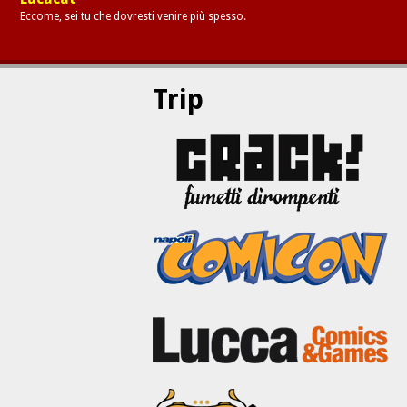
Eccome, sei tu che dovresti venire più spesso.
Trip