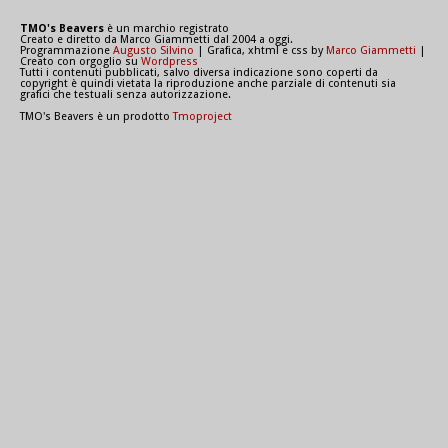
TMO's Beavers
è un marchio registrato
Creato e diretto da Marco Giammetti dal 2004 a oggi.
Programmazione
Augusto Silvino
| Grafica, xhtml e css by
Marco Giammetti
|
Creato con orgoglio su
Wordpress
Tutti i contenuti pubblicati, salvo diversa indicazione sono coperti da
copyright è quindi vietata la riproduzione anche parziale di contenuti sia
grafici che testuali senza autorizzazione.
TMO's Beavers è un prodotto
Tmoproject