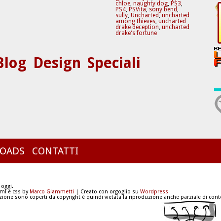
chloe
,
naughty dog
,
PS3
,
PS4
,
PSVita
,
sony bend
,
sully
,
Uncharted
,
uncharted
among thieves
,
uncharted
drake deception
,
uncharted
drake's fortune
Blog
Design
Speciali
OADS
CONTATTI
 oggi.
tml e css by
Marco Giammetti
| Creato con orgoglio su
Wordpress
azione sono coperti da copyright è quindi vietata la riproduzione anche parziale di conte