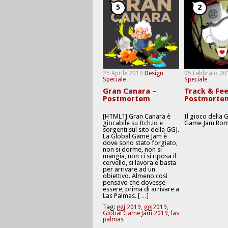
5
2
25 Aprile 2019
Design
05 Febbraio 20
Speciale
Speciale
Gran Canara –
Track & Fee
Postmortem
Postmorte
[HTML1] Gran Canara è
Il gioco della 
giocabile su Itch.io e
Game Jam Rom
sorgenti sul sito della GGJ.
La Global Game Jam è
dove sono stato forgiato,
non si dorme, non si
mangia, non ci si riposa il
cervello, si lavora e basta
per arrivare ad un
obiettivo. Almeno così
pensavo che dovesse
essere, prima di arrivare a
Las Palmas. […]
Tag:
ggj 2019
,
ggj2019
,
Global Game Jam 2019
,
las
palmas