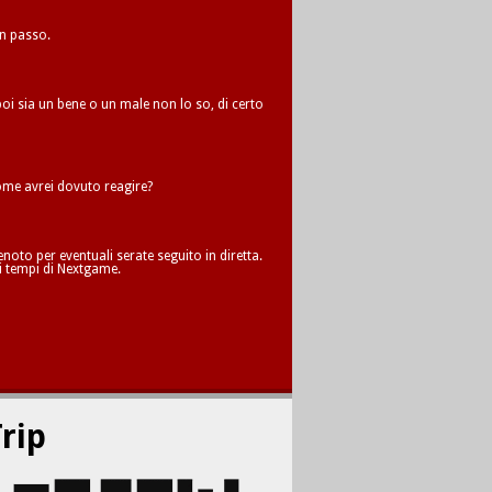
un passo.
oi sia un bene o un male non lo so, di certo
me avrei dovuto reagire?
oto per eventuali serate seguito in diretta.
i tempi di Nextgame.
rip