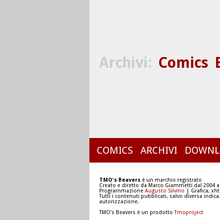
Archivi:
Comics
COMICS
ARCHIVI
DOWNL
TMO's Beavers
è un marchio registrato
Creato e diretto da Marco Giammetti dal 2004 a
Programmazione
Augusto Silvino
| Grafica, xh
Tutti i contenuti pubblicati, salvo diversa indic
autorizzazione.
TMO's Beavers è un prodotto
Tmoproject