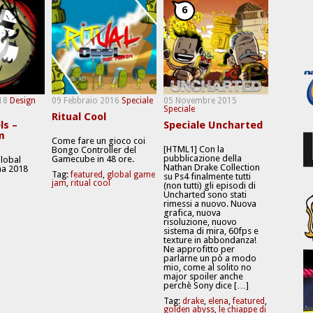
6
18
Design
09 Febbraio 2016
Speciale
05 Novembre 2015
Speciale
Ritual Cool
ls –
Speciale Uncharted
m
Come fare un gioco coi
[HTML1] Con la
Bongo Controller del
pubblicazione della
Gamecube in 48 ore.
Global
Nathan Drake Collection
a 2018
Tag:
featured
,
global game
su Ps4 finalmente tutti
jam
,
ritual cool
(non tutti) gli episodi di
Uncharted sono stati
rimessi a nuovo. Nuova
grafica, nuova
risoluzione, nuovo
sistema di mira, 60fps e
texture in abbondanza!
Ne approfitto per
parlarne un pò a modo
mio, come al solito no
major spoiler anche
perchè Sony dice […]
Tag:
drake
,
elena
,
featured
,
golden abyss
,
le chiappe di