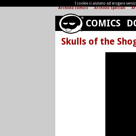
I cookie ci aiutano ad erogare servizi 
Archivio comics
Archivio Speciali
Ar
COMICS
D
Skulls of the Sho