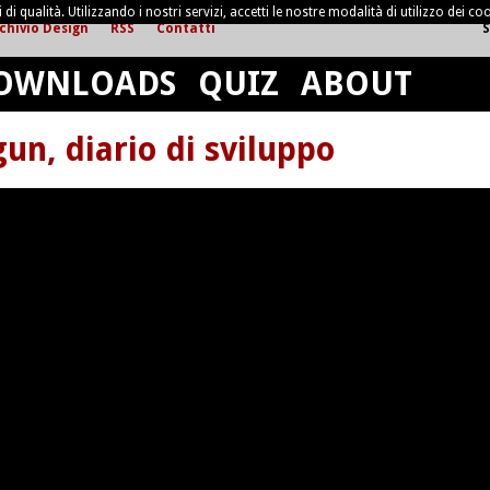
di qualità. Utilizzando i nostri servizi, accetti le nostre modalità di utilizzo dei coo
chivio Design
RSS
Contatti
S
OWNLOADS
QUIZ
ABOUT
gun, diario di sviluppo