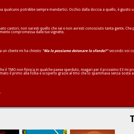
 ma qualcuno potrebbe sempre mandartici. Occhio dalla doccia a quello, è giusto 
to castori, non saresti quello che sei e non avresti conosciuto tanta gente. Che p
ilmente compromessa dalle tue vignette.
ta un cliente mi ha chiesto
"Ma lo possiamo detonare lo sfondo?"
secondo voi co
he il TMO non finisca in qualche paese sperduto, magari per il prossimo E3 mi pren
mato il primo alla follia e scoperto grazie al tmo che lo spammava senza sosta a
.
T