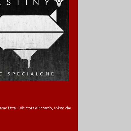
amo fatta! il vicintore è Riccardo, e visto che