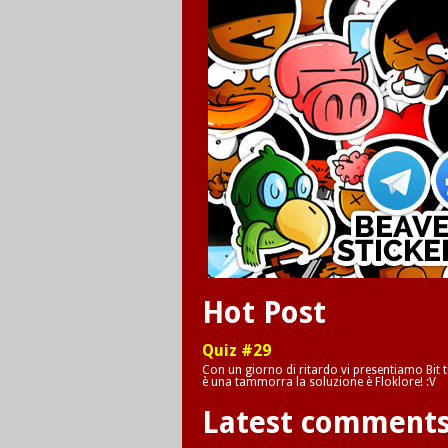
Hot Post
Quiz #29
Con un giorno di ritardo vi presentiamo Bit tr
è una tammorra la soluzione è Floklore! :V
Latest comment