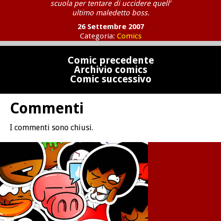
scuola per tentare di uccidere quell’
ultimo maledetto boss.
26 Settembre 2007
Categoria:
Comics
Comic precedente
Archivio comics
Comic successivo
Commenti
I commenti sono chiusi.