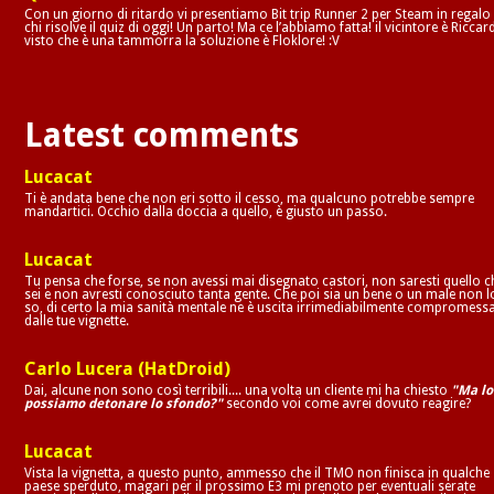
Con un giorno di ritardo vi presentiamo Bit trip Runner 2 per Steam in regalo
chi risolve il quiz di oggi! Un parto! Ma ce l’abbiamo fatta! il vicintore è Riccar
visto che è una tammorra la soluzione è Floklore! :V
Latest comments
Lucacat
Ti è andata bene che non eri sotto il cesso, ma qualcuno potrebbe sempre
mandartici. Occhio dalla doccia a quello, è giusto un passo.
Lucacat
Tu pensa che forse, se non avessi mai disegnato castori, non saresti quello c
sei e non avresti conosciuto tanta gente. Che poi sia un bene o un male non l
so, di certo la mia sanità mentale ne è uscita irrimediabilmente compromess
dalle tue vignette.
Carlo Lucera (HatDroid)
Dai, alcune non sono così terribili.... una volta un cliente mi ha chiesto
"Ma lo
possiamo detonare lo sfondo?"
secondo voi come avrei dovuto reagire?
Lucacat
Vista la vignetta, a questo punto, ammesso che il TMO non finisca in qualche
paese sperduto, magari per il prossimo E3 mi prenoto per eventuali serate