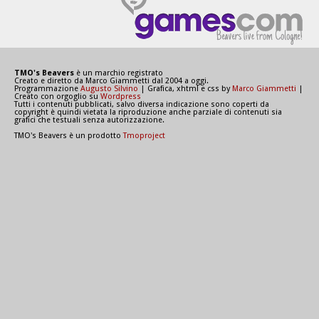
TMO's Beavers
è un marchio registrato
Creato e diretto da Marco Giammetti dal 2004 a oggi.
Programmazione
Augusto Silvino
| Grafica, xhtml e css by
Marco Giammetti
|
Creato con orgoglio su
Wordpress
Tutti i contenuti pubblicati, salvo diversa indicazione sono coperti da
copyright è quindi vietata la riproduzione anche parziale di contenuti sia
grafici che testuali senza autorizzazione.
TMO's Beavers è un prodotto
Tmoproject