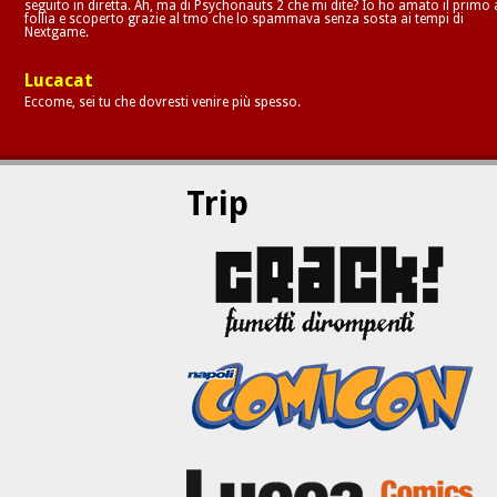
seguito in diretta. Ah, ma di Psychonauts 2 che mi dite? Io ho amato il primo 
follia e scoperto grazie al tmo che lo spammava senza sosta ai tempi di
Nextgame.
Lucacat
Eccome, sei tu che dovresti venire più spesso.
Trip