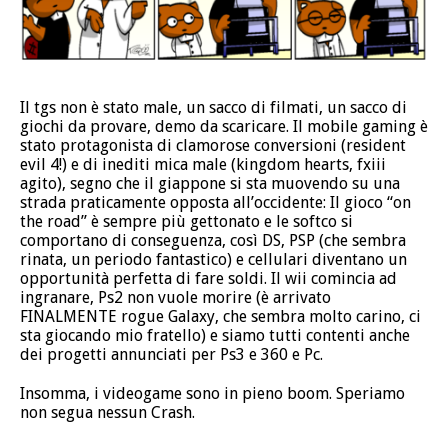
Il tgs non è stato male, un sacco di filmati, un sacco di
giochi da provare, demo da scaricare. Il mobile gaming è
stato protagonista di clamorose conversioni (resident
evil 4!) e di inediti mica male (kingdom hearts, fxiii
agito), segno che il giappone si sta muovendo su una
strada praticamente opposta all’occidente: Il gioco “on
the road” è sempre più gettonato e le softco si
comportano di conseguenza, così DS, PSP (che sembra
rinata, un periodo fantastico) e cellulari diventano un
opportunità perfetta di fare soldi. Il wii comincia ad
ingranare, Ps2 non vuole morire (è arrivato
FINALMENTE rogue Galaxy, che sembra molto carino, ci
sta giocando mio fratello) e siamo tutti contenti anche
dei progetti annunciati per Ps3 e 360 e Pc.
Insomma, i videogame sono in pieno boom. Speriamo
non segua nessun Crash.