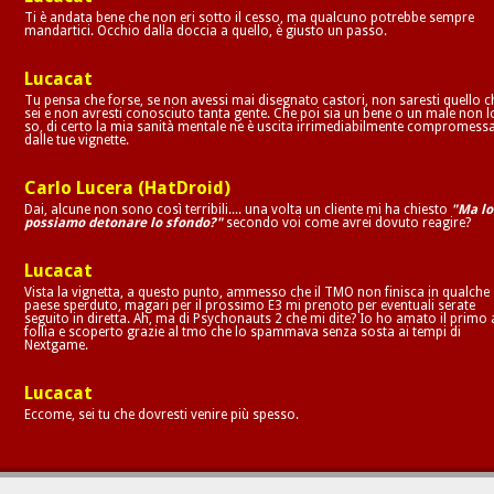
Ti è andata bene che non eri sotto il cesso, ma qualcuno potrebbe sempre
mandartici. Occhio dalla doccia a quello, è giusto un passo.
Lucacat
Tu pensa che forse, se non avessi mai disegnato castori, non saresti quello c
sei e non avresti conosciuto tanta gente. Che poi sia un bene o un male non l
so, di certo la mia sanità mentale ne è uscita irrimediabilmente compromess
dalle tue vignette.
Carlo Lucera (HatDroid)
Dai, alcune non sono così terribili.... una volta un cliente mi ha chiesto
"Ma lo
possiamo detonare lo sfondo?"
secondo voi come avrei dovuto reagire?
Lucacat
Vista la vignetta, a questo punto, ammesso che il TMO non finisca in qualche
paese sperduto, magari per il prossimo E3 mi prenoto per eventuali serate
seguito in diretta. Ah, ma di Psychonauts 2 che mi dite? Io ho amato il primo 
follia e scoperto grazie al tmo che lo spammava senza sosta ai tempi di
Nextgame.
Lucacat
Eccome, sei tu che dovresti venire più spesso.