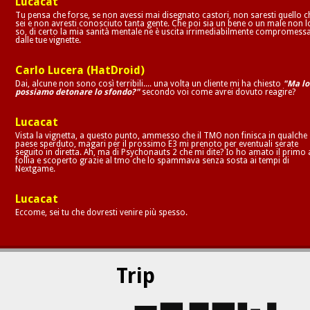
Lucacat
Tu pensa che forse, se non avessi mai disegnato castori, non saresti quello c
sei e non avresti conosciuto tanta gente. Che poi sia un bene o un male non l
so, di certo la mia sanità mentale ne è uscita irrimediabilmente compromess
dalle tue vignette.
Carlo Lucera (HatDroid)
Dai, alcune non sono così terribili.... una volta un cliente mi ha chiesto
"Ma lo
possiamo detonare lo sfondo?"
secondo voi come avrei dovuto reagire?
Lucacat
Vista la vignetta, a questo punto, ammesso che il TMO non finisca in qualche
paese sperduto, magari per il prossimo E3 mi prenoto per eventuali serate
seguito in diretta. Ah, ma di Psychonauts 2 che mi dite? Io ho amato il primo 
follia e scoperto grazie al tmo che lo spammava senza sosta ai tempi di
Nextgame.
Lucacat
Eccome, sei tu che dovresti venire più spesso.
Trip