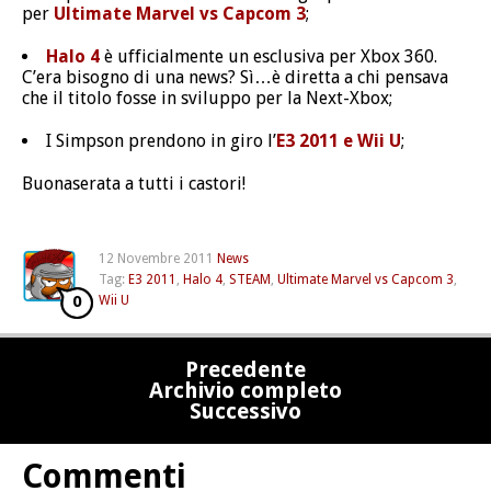
per
Ultimate Marvel vs Capcom 3
;
Halo 4
è ufficialmente un esclusiva per Xbox 360.
C’era bisogno di una news? Sì…è diretta a chi pensava
che il titolo fosse in sviluppo per la Next-Xbox;
I Simpson prendono in giro l’
E3 2011 e Wii U
;
Buonaserata a tutti i castori!
12 Novembre 2011
News
Tag:
E3 2011
,
Halo 4
,
STEAM
,
Ultimate Marvel vs Capcom 3
,
0
Wii U
Precedente
Archivio completo
Successivo
Commenti