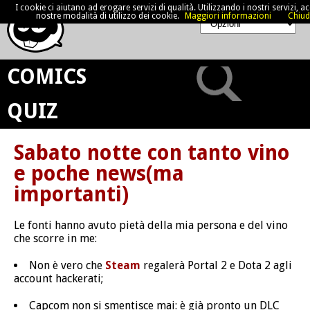
I cookie ci aiutano ad erogare servizi di qualità. Utilizzando i nostri servizi, acc
nostre modalità di utilizzo dei cookie.
Maggiori informazioni
Chiud
COMICS
QUIZ
Sabato notte con tanto vino
e poche news(ma
importanti)
Le fonti hanno avuto pietà della mia persona e del vino
che scorre in me:
Non è vero che
Steam
regalerà Portal 2 e Dota 2 agli
account hackerati;
Capcom non si smentisce mai: è già pronto un DLC