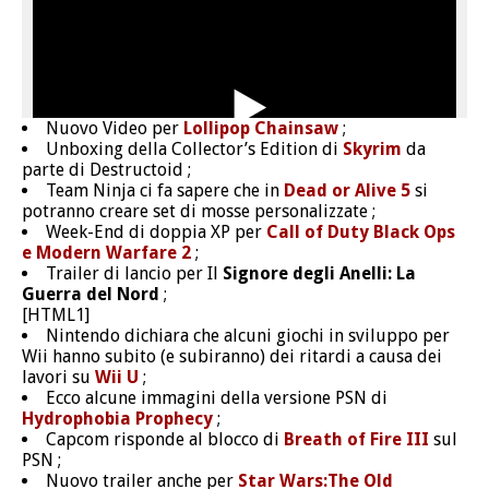
Nuovo Video per
Lollipop Chainsaw
;
Unboxing della Collector’s Edition di
Skyrim
da
parte di Destructoid ;
Team Ninja ci fa sapere che in
Dead or Alive 5
si
potranno creare set di mosse personalizzate ;
Week-End di doppia XP per
Call of Duty Black Ops
e Modern Warfare 2
;
Trailer di lancio per Il
Signore degli Anelli: La
Guerra del Nord
;
[HTML1]
Nintendo dichiara che alcuni giochi in sviluppo per
Wii hanno subito (e subiranno) dei ritardi a causa dei
lavori su
Wii U
;
Ecco alcune immagini della versione PSN di
Hydrophobia Prophecy
;
Capcom risponde al blocco di
Breath of Fire III
sul
PSN ;
Nuovo trailer anche per
Star Wars:The Old