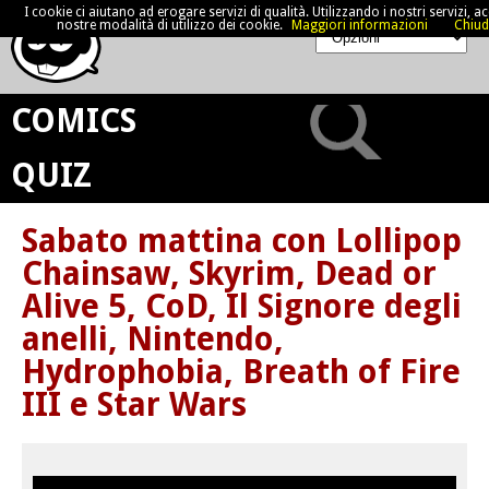
I cookie ci aiutano ad erogare servizi di qualità. Utilizzando i nostri servizi, acc
nostre modalità di utilizzo dei cookie.
Maggiori informazioni
Chiud
COMICS
QUIZ
Sabato mattina con Lollipop
Chainsaw, Skyrim, Dead or
Alive 5, CoD, Il Signore degli
anelli, Nintendo,
Hydrophobia, Breath of Fire
III e Star Wars