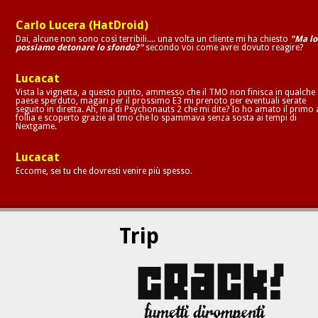
Carlo Lucera (HatDroid)
Dai, alcune non sono così terribili.... una volta un cliente mi ha chiesto
"Ma lo
possiamo detonare lo sfondo?"
secondo voi come avrei dovuto reagire?
Lucacat
Vista la vignetta, a questo punto, ammesso che il TMO non finisca in qualche
paese sperduto, magari per il prossimo E3 mi prenoto per eventuali serate
seguito in diretta. Ah, ma di Psychonauts 2 che mi dite? Io ho amato il primo 
follia e scoperto grazie al tmo che lo spammava senza sosta ai tempi di
Nextgame.
Lucacat
Eccome, sei tu che dovresti venire più spesso.
Trip