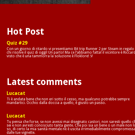
Hot Post
Quiz #29
Con un giorno di ritardo vi presentiamo Bit trip Runner 2 per Steam in regalo
chi risolve il quiz di oggi! Un parto! Ma ce l’abbiamo fatta! il vicintore è Riccar
visto che è una tammorra la soluzione è Floklore! :V
Latest comments
Lucacat
Ti è andata bene che non eri sotto il cesso, ma qualcuno potrebbe sempre
mandartici. Occhio dalla doccia a quello, è giusto un passo.
Lucacat
Tu pensa che forse, se non avessi mai disegnato castori, non saresti quello c
sei e non avresti conosciuto tanta gente. Che poi sia un bene o un male non l
so, di certo la mia sanità mentale ne è uscita irrimediabilmente compromess
dalle tue vignette.