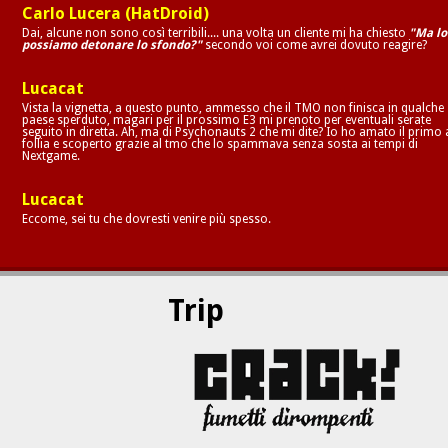
Carlo Lucera (HatDroid)
Dai, alcune non sono così terribili.... una volta un cliente mi ha chiesto
"Ma lo
possiamo detonare lo sfondo?"
secondo voi come avrei dovuto reagire?
Lucacat
Vista la vignetta, a questo punto, ammesso che il TMO non finisca in qualche
paese sperduto, magari per il prossimo E3 mi prenoto per eventuali serate
seguito in diretta. Ah, ma di Psychonauts 2 che mi dite? Io ho amato il primo 
follia e scoperto grazie al tmo che lo spammava senza sosta ai tempi di
Nextgame.
Lucacat
Eccome, sei tu che dovresti venire più spesso.
Trip