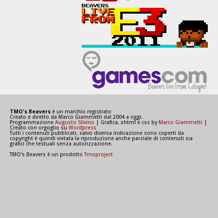
TMO's Beavers
è un marchio registrato
Creato e diretto da Marco Giammetti dal 2004 a oggi.
Programmazione
Augusto Silvino
| Grafica, xhtml e css by
Marco Giammetti
|
Creato con orgoglio su
Wordpress
Tutti i contenuti pubblicati, salvo diversa indicazione sono coperti da
copyright è quindi vietata la riproduzione anche parziale di contenuti sia
grafici che testuali senza autorizzazione.
TMO's Beavers è un prodotto
Tmoproject