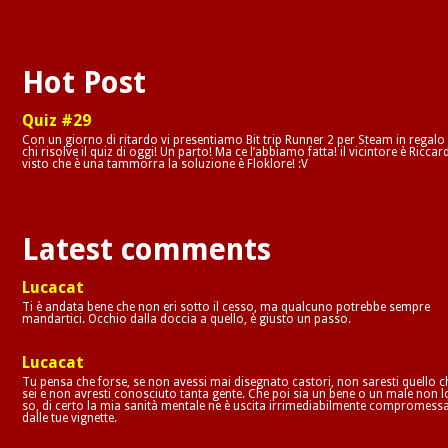
Hot Post
Quiz #29
Con un giorno di ritardo vi presentiamo Bit trip Runner 2 per Steam in regalo
chi risolve il quiz di oggi! Un parto! Ma ce l’abbiamo fatta! il vicintore è Riccar
visto che è una tammorra la soluzione è Floklore! :V
Latest comments
Lucacat
Ti è andata bene che non eri sotto il cesso, ma qualcuno potrebbe sempre
mandartici. Occhio dalla doccia a quello, è giusto un passo.
Lucacat
Tu pensa che forse, se non avessi mai disegnato castori, non saresti quello c
sei e non avresti conosciuto tanta gente. Che poi sia un bene o un male non l
so, di certo la mia sanità mentale ne è uscita irrimediabilmente compromess
dalle tue vignette.