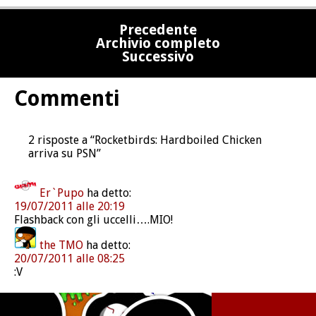
Precedente
Archivio completo
Successivo
Commenti
2 risposte a “Rocketbirds: Hardboiled Chicken
arriva su PSN”
Er`Pupo
ha detto:
19/07/2011 alle 20:19
Flashback con gli uccelli….MIO!
the TMO
ha detto:
20/07/2011 alle 08:25
:V