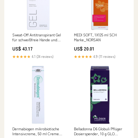
Sweat-Off Antitranspirant Gel
MEDI SOFT, 1X125 ml SCH
für schweißfreie Hände und
Marke_NORSAN
Füße, 30 ml Gel
US$ 43.17
US$ 20.01
Packungsgröße_350 ml
★★★★★
4.1 (24 reviews)
★★★★★
4.9 (11 reviews)
Dermabiogen mikrobiotische
Belladonna D6 Globuli Pflüger
Intensivcreme, 50 ml Creme
Dosierspender, 10 g GLO