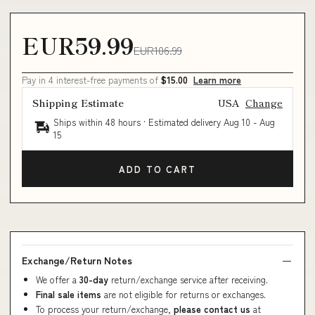
EUR59.99
EUR106.99
Pay in 4 interest-free payments of
$15.00
Learn more
Shipping Estimate
USA
Change
Ships within 48 hours · Estimated delivery
Aug 10
-
Aug
15
ADD TO CART
Exchange/Return Notes
We offer a
30-day
return/exchange service after receiving.
Final sale items
are not eligible for returns or exchanges.
To process your return/exchange,
please contact us
at