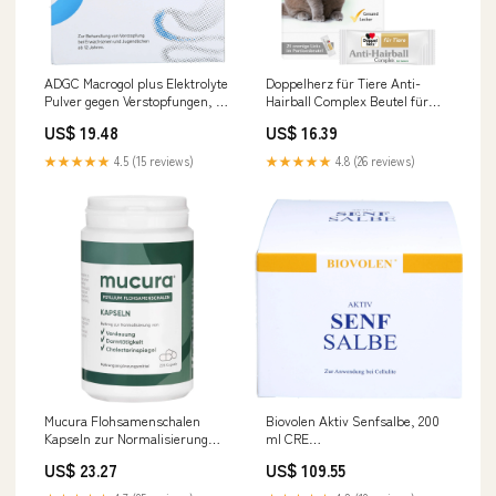
ADGC Macrogol plus Elektrolyte
Doppelherz für Tiere Anti-
Pulver gegen Verstopfungen, 50
Hairball Complex Beutel für
St. Beutel Marke_Leapharm
Katzen, 25 St. Beutel
US$ 19.48
US$ 16.39
Hersteller_Plantatrakt GmbH
★★★★★
4.5 (15 reviews)
★★★★★
4.8 (26 reviews)
Mucura Flohsamenschalen
Biovolen Aktiv Senfsalbe, 200
Kapseln zur Normalisierung
ml CRE
von Verdauung, Darmtätigkeit
inkontinenz_und_hygiene
US$ 23.27
US$ 109.55
und Cholesterinspiegel, 225 St.
Kapseln Marke_FBK