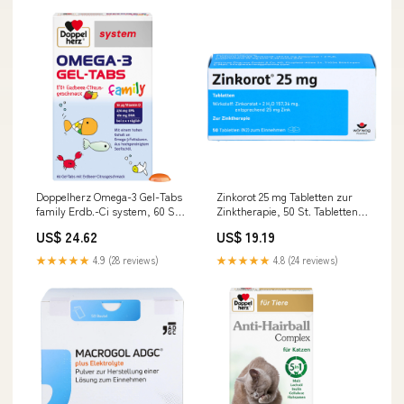
Doppelherz Omega-3 Gel-Tabs
Zinkorot 25 mg Tabletten zur
family Erdb.-Ci system, 60 St.
Zinktherapie, 50 St. Tabletten
Kautabletten
Darreichungsform_WGA
US$ 24.62
US$ 19.19
Darreichungsform_Würfel
★★★★★
4.9 (28 reviews)
★★★★★
4.8 (24 reviews)