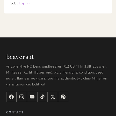
Sold :
Login>>
beavers.it
vintage Nike RC Lens windbreaker {XL} US 11 fit(fällt aus wie):
M fitssize: XL fit(fllt aus wie): XL dimensions: condition: used
note : flawless we guarantee the authenticity : ohne Mngel wir
garantieren die Echtheit
CONTACT