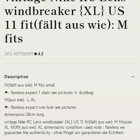
windbreaker {XL} US
11 fit(fällt aus wie): M
fits
SKU 45771503871
4.2
Description
fit(fällt aus wie): M fits small
🏴󠁧󠁢󠁥󠁮󠁧󠁿: flawless expect 1 stain see pictures + dustbag
fit(aus wie): L-XL
🏴󠁧󠁢󠁥󠁮󠁧󠁿: flawless expect one hole see pictures
dimensions: 28cm long
vintage Nike RC Lens windbreaker {XL} US 11 fit(fällt aus wie): M fitssize:
XL fit(fllt aus wie): XL dimensions: condition: used note : flawless we
guarantee the authenticity : ohne Mngel wir garantieren die Echtheit