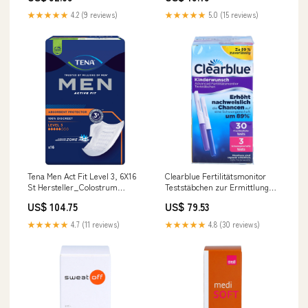
Packungsgröße_195 ml
★★★★★
4.2 (9 reviews)
★★★★★
5.0 (15 reviews)
Tena Men Act Fit Level 3, 6X16
Clearblue Fertilitätsmonitor
St Hersteller_Colostrum
Teststäbchen zur Ermittlung
Products International GmbH
des Fruchtbarkeitsstatuses, 33
US$ 104.75
US$ 79.53
St. Teststreifen
Marke_TEBODONT
★★★★★
4.7 (11 reviews)
★★★★★
4.8 (30 reviews)