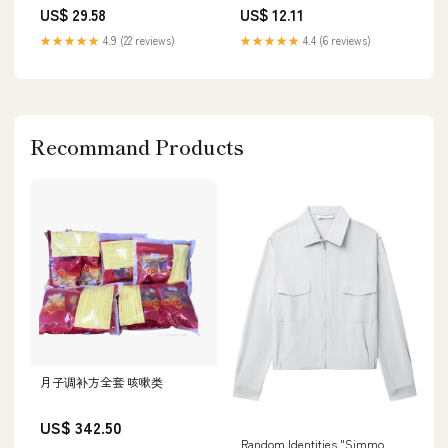
Marke_WILCO
Hersteller_h&h DiabetesCare
US$ 29.58
US$ 12.11
GmbH
★★★★★
4.9 (22 reviews)
★★★★★
4.4 (6 reviews)
Recommand Products
月子调补方全套 咳嗽类
US$ 342.50
Random Identities "Simmo