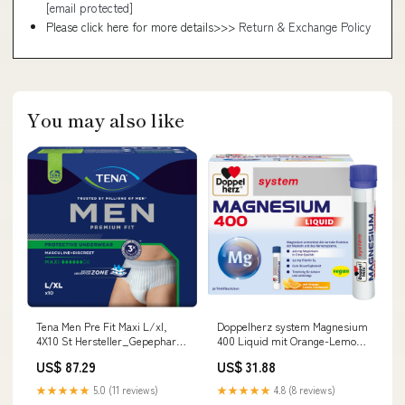
[email protected]
Please click here for more details>>>
Return & Exchange Policy
You may also like
Tena Men Pre Fit Maxi L/xl,
Doppelherz system Magnesium
4X10 St Hersteller_Gepepharm
400 Liquid mit Orange-Lemon-
GmbH
Geschmack für Muskeln und
US$ 87.29
US$ 31.88
Nervensystem, 30 St.
Trinkfläschchen
★★★★★
5.0 (11 reviews)
★★★★★
4.8 (8 reviews)
Fieberthermometer