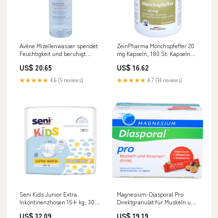
Avène Mizellenwasser spendet
ZeinPharma Mönchspfeffer 20
Feuchtigkeit und beruhigt
mg Kapseln, 180 St. Kapseln
Gesicht und Augen, 200 ml
Marke_Mediderm
US$ 20.65
US$ 16.62
Lösung Artikelart_natürliche
Kosmetik aus der Apotheke
★★★★★
4.6 (5 reviews)
★★★★★
4.7 (14 reviews)
Seni Kids Junior Extra
Magnesium-Diasporal Pro
Inkontinenzhosen 15+ kg, 30
Direktgranulat für Muskeln und
St. Windelhosen
Knochen mit Maracuja-
US$ 32.09
US$ 19.19
Marke_SUPERPEP
Geschmack, 30 St. Sticks