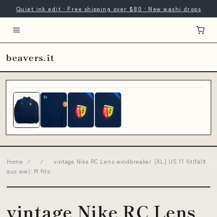
Quiet ink edit · Free shipping over $80 · New washi drops
beavers.it
Home
/
/
vintage Nike RC Lens windbreaker {XL} US 11 fit(fällt
aus wie): M fits
vintage Nike RC Lens