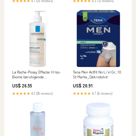
★★★★★
4.7 (25 reviews)
★★★★★
4.3 (12 reviews)
La Roche-Posay Effaclar H Iso-
Tena Men Actfit No L/xl Gr, 10
Biome beruhigende
St Marke_Dekristolvit
Reinigungscreme bei
US$ 26.55
US$ 20.91
austrocknender Akne-
Behandlung, 390 ml Creme
★★★★★
4.2 (28 reviews)
★★★★★
4.7 (6 reviews)
Hersteller_Philips GmbH